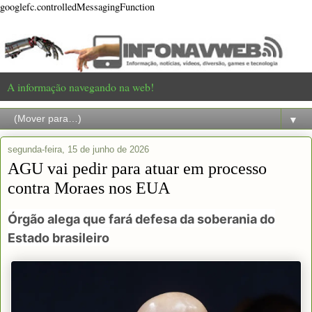
googlefc.controlledMessagingFunction
A informação navegando na web!
▼
segunda-feira, 15 de junho de 2026
AGU vai pedir para atuar em processo
contra Moraes nos EUA
Órgão alega que fará defesa da soberania do
Estado brasileiro