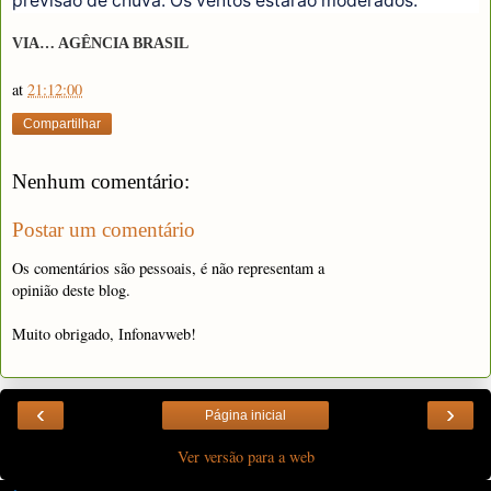
previsão de chuva. Os ventos estarão moderados.
VIA… AGÊNCIA BRASIL
at
21:12:00
Compartilhar
Nenhum comentário:
Postar um comentário
Os comentários são pessoais, é não representam a
opinião deste blog.
Muito obrigado, Infonavweb!
‹
›
Página inicial
Ver versão para a web