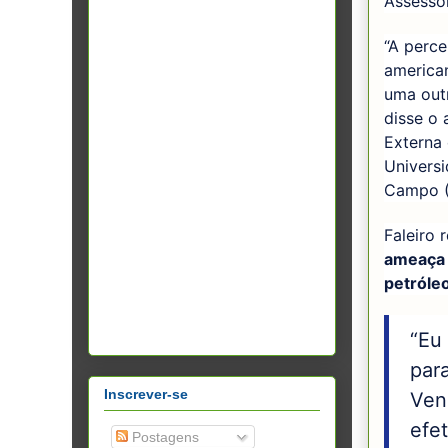
Assessor
“A perce
american
uma outr
disse o 
Externa 
Univers
Campo (
Faleiro 
ameaça 
petróle
“Eu
par
Inscrever-se
Vene
efe
Postagens