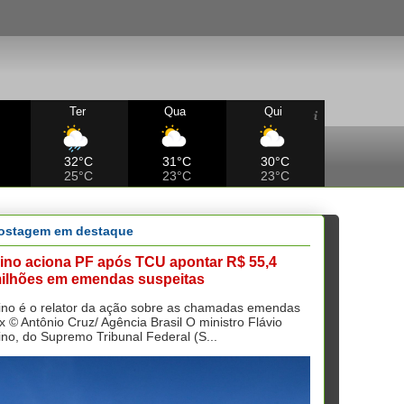
Ter
Qua
Qui
32°C
31°C
30°C
25°C
23°C
23°C
ostagem em destaque
ino aciona PF após TCU apontar R$ 55,4
ilhões em emendas suspeitas
ino é o relator da ação sobre as chamadas emendas
ix © Antônio Cruz/ Agência Brasil O ministro Flávio
ino, do Supremo Tribunal Federal (S...