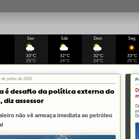
Sex
Sáb
Dom
Seg
C
33°C
32°C
32°C
33°C
25°C
24°C
24°C
25°C
 de junho de 2026
P
a é desafio da política externa do
D
m
, diz assessor
D
p
leiro não vê ameaça imediata ao petróleo
D
al