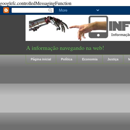
googlefc.controlledMessagingFunction
A informação navegando na web!
Página inicial
Política
Economia
Justiça