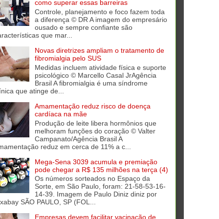
como superar essas barreiras
Controle, planejamento e foco fazem toda
a diferença © DR A imagem do empresário
ousado e sempre confiante são
aracterísticas que mar...
Novas diretrizes ampliam o tratamento de
fibromialgia pelo SUS
Medidas incluem atividade física e suporte
psicológico © Marcello Casal JrAgência
Brasil A fibromialgia é uma síndrome
ínica que atinge de...
Amamentação reduz risco de doença
cardíaca na mãe
Produção de leite libera hormônios que
melhoram funções do coração © Valter
Campanato/Agência Brasil A
mamentação reduz em cerca de 11% a c...
Mega-Sena 3039 acumula e premiação
pode chegar a R$ 135 milhões na terça (4)
Os números sorteados no Espaço da
Sorte, em São Paulo, foram: 21-58-53-16-
14-39. Imagem de Paulo Diniz diniz por
ixabay SÃO PAULO, SP (FOL...
Empresas devem facilitar vacinação de