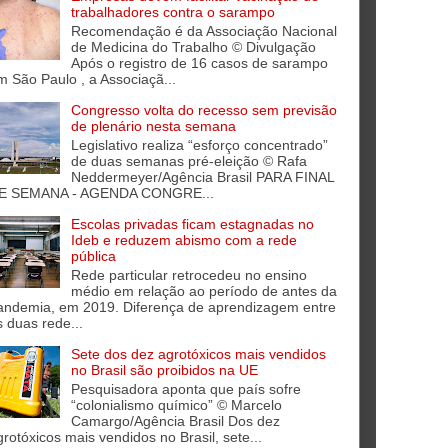
trabalhadores contra o sarampo
Recomendação é da Associação Nacional
de Medicina do Trabalho © Divulgação
Após o registro de 16 casos de sarampo
m São Paulo , a Associaçã...
Congresso volta do recesso sem previsão
de plenário nesta semana
Legislativo realiza “esforço concentrado”
de duas semanas pré-eleição © Rafa
Neddermeyer/Agência Brasil PARA FINAL
E SEMANA - AGENDA CONGRE...
Escolas privadas ficam estagnadas no
Ideb e reduzem abismo com a rede
pública
Rede particular retrocedeu no ensino
médio em relação ao período de antes da
andemia, em 2019. Diferença de aprendizagem entre
s duas rede...
Sete dos dez agrotóxicos mais vendidos
no Brasil são proibidos na UE
Pesquisadora aponta que país sofre
“colonialismo químico” © Marcelo
Camargo/Agência Brasil Dos dez
grotóxicos mais vendidos no Brasil, sete...