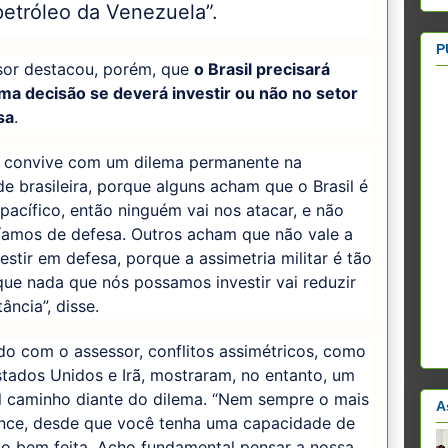
petróleo da Venezuela”.
P
sor destacou, porém, que
o Brasil precisará
ma decisão se deverá investir ou não no setor
sa
.
e convive com um dilema permanente na
e brasileira, porque alguns acham que o Brasil é
pacífico, então ninguém vai nos atacar, e não
ríamos de defesa. Outros acham que não vale a
estir em defesa, porque a assimetria militar é tão
ue nada que nós possamos investir vai reduzir
ância”, disse.
o com o assessor, conflitos assimétricos, como
tados Unidos e Irã, mostraram, no entanto, um
l caminho diante do dilema. “Nem sempre o mais
A
ence, desde que você tenha uma capacidade de
ão bem feita. Acho fundamental pensar a nossa