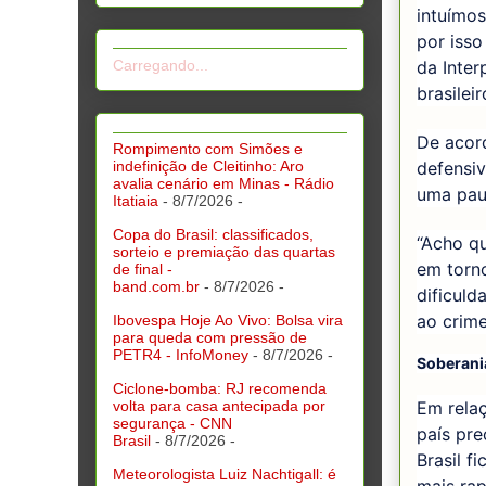
intuímo
por isso
Carregando...
da Inter
brasileir
De acord
Rompimento com Simões e
indefinição de Cleitinho: Aro
defensiv
avalia cenário em Minas - Rádio
uma pau
Itatiaia
- 8/7/2026
-
Copa do Brasil: classificados,
“Acho q
sorteio e premiação das quartas
em torn
de final -
band.com.br
- 8/7/2026
-
dificul
ao crime
Ibovespa Hoje Ao Vivo: Bolsa vira
para queda com pressão de
PETR4 - InfoMoney
- 8/7/2026
-
Soberania
Ciclone-bomba: RJ recomenda
volta para casa antecipada por
Em relaç
segurança - CNN
país pre
Brasil
- 8/7/2026
-
Brasil f
Meteorologista Luiz Nachtigall: é