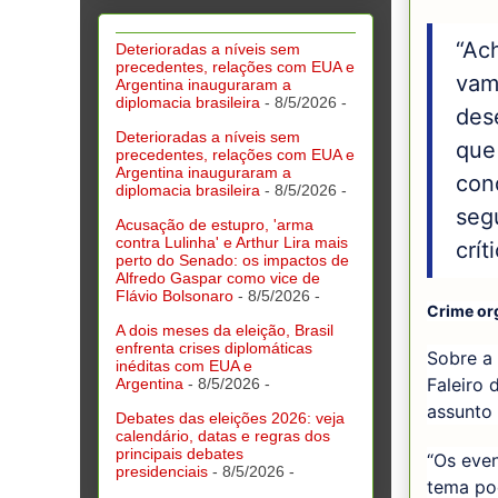
“Ac
Deterioradas a níveis sem
precedentes, relações com EUA e
vam
Argentina inauguraram a
diplomacia brasileira
- 8/5/2026
-
des
Deterioradas a níveis sem
que
precedentes, relações com EUA e
Argentina inauguraram a
con
diplomacia brasileira
- 8/5/2026
-
seg
Acusação de estupro, 'arma
contra Lulinha' e Arthur Lira mais
crít
perto do Senado: os impactos de
Alfredo Gaspar como vice de
Flávio Bolsonaro
- 8/5/2026
-
Crime or
A dois meses da eleição, Brasil
enfrenta crises diplomáticas
Sobre a 
inéditas com EUA e
Faleiro 
Argentina
- 8/5/2026
-
assunto 
Debates das eleições 2026: veja
calendário, datas e regras dos
principais debates
“Os eve
presidenciais
- 8/5/2026
-
tema pod