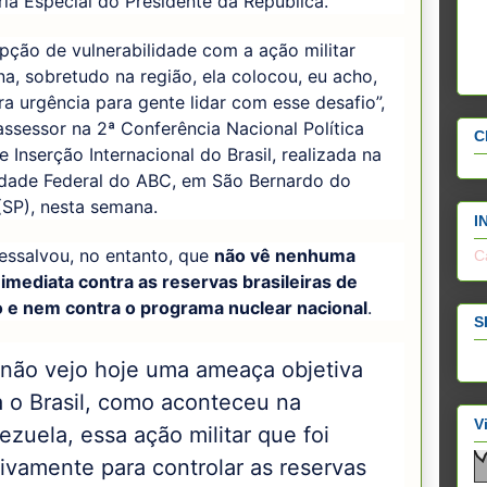
ia Especial do Presidente da República.
pção de vulnerabilidade com a ação militar
a, sobretudo na região, ela colocou, eu acho,
a urgência para gente lidar com esse desafio”,
assessor na 2ª Conferência Nacional Política
C
e Inserção Internacional do Brasil, realizada na
idade Federal do ABC, em São Bernardo do
SP), nesta semana.
I
ressalvou, no entanto, que
não vê nenhuma
C
imediata contra as reservas brasileiras de
o e nem contra o programa nuclear nacional
.
S
 não vejo hoje uma ameaça objetiva
a o Brasil, como aconteceu na
V
zuela, essa ação militar que foi
tivamente para controlar as reservas