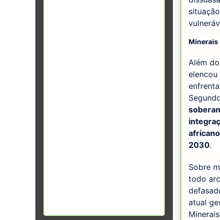
situação
vulneráv
Minerais 
Além do 
elencou 
enfrenta
Segundo
soberani
integra
african
2030
.
Sobre mi
todo arc
defasado
atual ge
Minerais