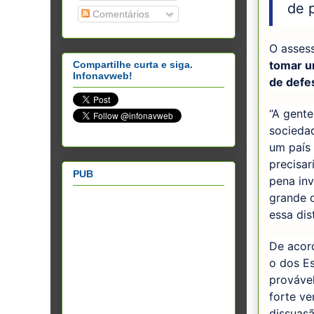
de 
Comentários
O asses
tomar u
Compartilhe curta e siga.
Infonavweb!
de defe
“A gent
sociedad
um país 
precisa
PUB
pena inv
grande q
essa dist
De acord
o dos Es
prováve
forte v
dissuas