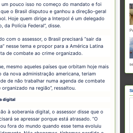
s um pouco isso no começo do mandato e foi
 que o Brasil disputou e ganhou a direção-geral
pol. Hoje quem dirige a Interpol é um delegado
o, da Polícia Federal”, disse.
P
o com o assessor, o Brasil precisará “sair da
a” nesse tema e propor para a América Latina
ta de combate ao crime organizado.
se
ue, mesmo aqueles países que orbitam hoje mais
o da nova administração americana, teriam
dade de não trabalhar numa agenda de combate
 organizado na região”, ressaltou.
S
 digital
ão à soberania digital, o assessor disse que o
cisará se apressar porque está atrasado. “O
icou fora do mundo quando esse tema evoluiu