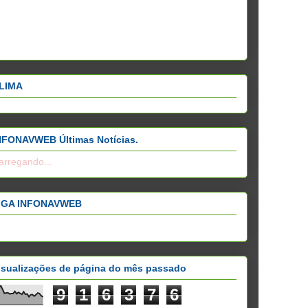
LIMA
NFONAVWEB Últimas Notícias.
arregando...
IGA INFONAVWEB
isualizações de página do mês passado
9
1
6
3
7
6