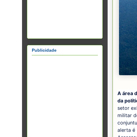
Publicidade
A área d
da polít
setor ex
militar 
conjuntu
alerta é