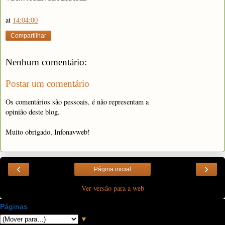
at
14:04:00
Compartilhar
Nenhum comentário:
Postar um comentário
Os comentários são pessoais, é não representam a
opinião deste blog.
Muito obrigado, Infonavweb!
‹
›
Página inicial
Ver versão para a web
Páginas
▼