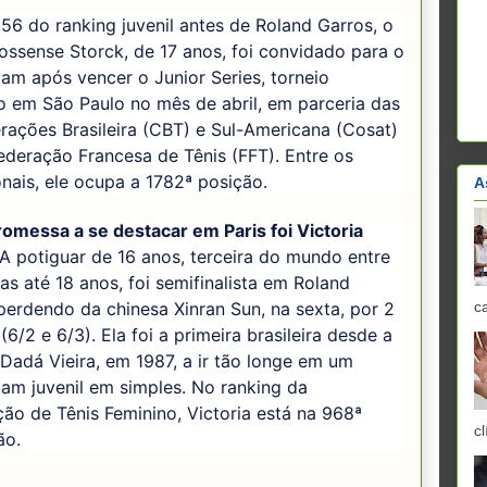
6 do ranking juvenil antes de Roland Garros, o
ssense Storck, de 17 anos, foi convidado para o
am após vencer o Junior Series, torneio
o em São Paulo no mês de abril, em parceria das
ações Brasileira (CBT) e Sul-Americana (Cosat)
deração Francesa de Tênis (FFT). Entre os
onais, ele ocupa a 1782ª posição.
A
omessa a se destacar em Paris foi Victoria
A potiguar de 16 anos, terceira do mundo entre
tas até 18 anos, foi semifinalista em Roland
perdendo da chinesa Xinran Sun, na sexta, por 2
c
 (6/2 e 6/3). Ela foi a primeira brasileira desde a
 Dadá Vieira, em 1987, a ir tão longe em um
am juvenil em simples. No ranking da
ão de Tênis Feminino, Victoria está na 968ª
cl
ão.