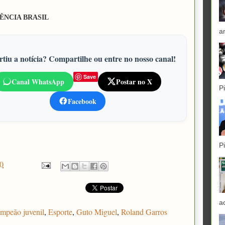
ÊNCIA BRASIL
a
tiu a notícia? Compartilhe ou entre no nosso canal!
Save
Canal WhatsApp
Postar no X
P
Facebook
P
0
a
mpeão juvenil
,
Esporte
,
Guto Miguel
,
Roland Garros