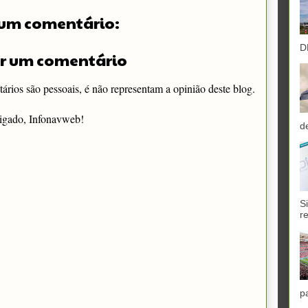
um comentário:
D
r um comentário
rios são pessoais, é não representam a opinião deste blog.
igado, Infonavweb!
d
S
r
p