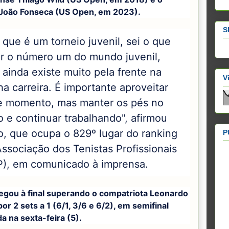
 João Fonseca (US Open, em 2023).
S
 que é um torneio juvenil, sei o que
er o número um do mundo juvenil,
ainda existe muito pela frente na
V
a carreira. É importante aproveitar
e momento, mas manter os pés no
 e continuar trabalhando", afirmou
o, que ocupa o 829º lugar do ranking
P
ssociação dos Tenistas Profissionais
P), em comunicado à imprensa.
egou à final superando o compatriota Leonardo
por 2 sets a 1 (6/1, 3/6 e 6/2), em semifinal
a na sexta-feira (5).