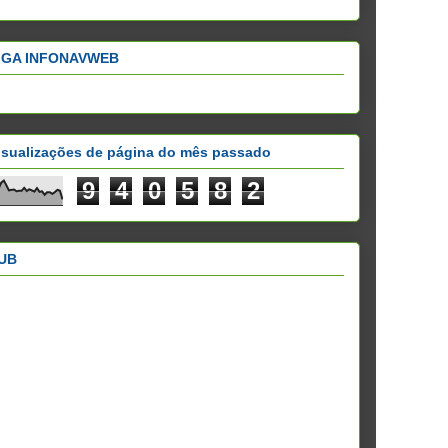
IGA INFONAVWEB
isualizações de página do mês passado
9
4
0
5
8
2
UB