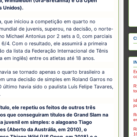
ia, Wimbledon (Grã-Bretanha) e US Open
s Unidos).
a, que iniciou a competição em quarto no
undial de juvenis, superou, na decisão, o norte-
o Michael Antonius por 2 sets a 0, com parciais
C
 6/4. Com o resultado, ele assumirá a primeira
o da lista da Federação Internacional de Tênis
gla em inglês) entre os atletas até 18 anos.
I
havia se tornado apenas o quarto brasileiro a
E
c
em uma decisão de simples em Roland Garros no
 O último havia sido o paulista Luís Felipe Tavares,
R
t
.
I
p
tulo, ele repetiu os feitos de outros três
iros que conseguiram títulos de Grand Slam na
R
e
a juvenil em simples: o alagoano Tiago
es (Aberto da Austrália, em 2010), o
R
1
nse Thiago Wild (US Open, em 2018) e o