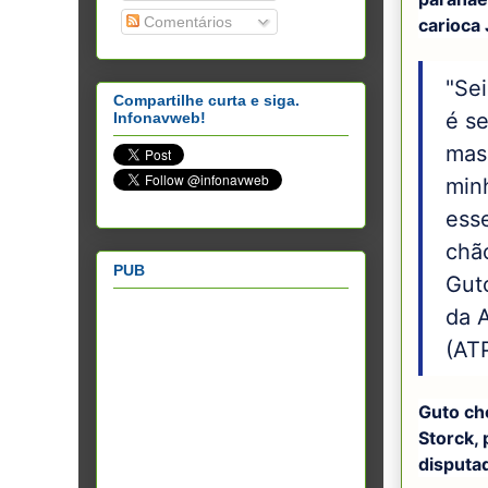
Comentários
carioca
"Sei
Compartilhe curta e siga.
é s
Infonavweb!
mas 
minh
ess
chão
PUB
Gut
da A
(AT
Guto ch
Storck, 
disputad