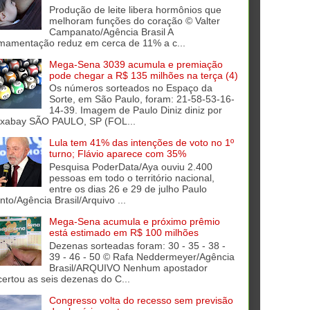
Produção de leite libera hormônios que
melhoram funções do coração © Valter
Campanato/Agência Brasil A
mamentação reduz em cerca de 11% a c...
Mega-Sena 3039 acumula e premiação
pode chegar a R$ 135 milhões na terça (4)
Os números sorteados no Espaço da
Sorte, em São Paulo, foram: 21-58-53-16-
14-39. Imagem de Paulo Diniz diniz por
ixabay SÃO PAULO, SP (FOL...
Lula tem 41% das intenções de voto no 1º
turno; Flávio aparece com 35%
Pesquisa PoderData/Aya ouviu 2.400
pessoas em todo o território nacional,
entre os dias 26 e 29 de julho Paulo
into/Agência Brasil/Arquivo ...
Mega-Sena acumula e próximo prêmio
está estimado em R$ 100 milhões
Dezenas sorteadas foram: 30 - 35 - 38 -
39 - 46 - 50 © Rafa Neddermeyer/Agência
Brasil/ARQUIVO Nenhum apostador
certou as seis dezenas do C...
Congresso volta do recesso sem previsão