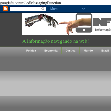
googlefc.controlledMessagingFunction
A informação navegando na web!
Política
Economia
Justiça
Mundo
Brasil