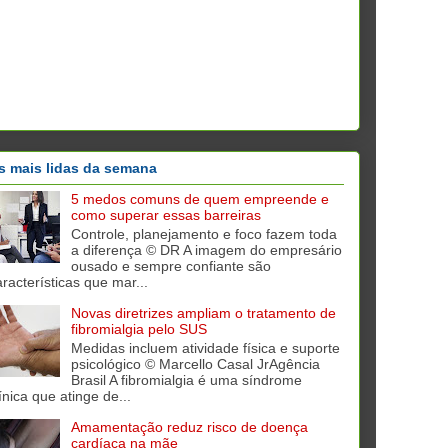
s mais lidas da semana
5 medos comuns de quem empreende e
como superar essas barreiras
Controle, planejamento e foco fazem toda
a diferença © DR A imagem do empresário
ousado e sempre confiante são
aracterísticas que mar...
Novas diretrizes ampliam o tratamento de
fibromialgia pelo SUS
Medidas incluem atividade física e suporte
psicológico © Marcello Casal JrAgência
Brasil A fibromialgia é uma síndrome
ínica que atinge de...
Amamentação reduz risco de doença
cardíaca na mãe