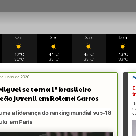
Qui
Sex
Sáb
Dom
42°C
44°C
45°C
43°C
31°C
33°C
33°C
33°C
de junho de 2026
P
Miguel se torna 1º brasileiro
E
t
ão juvenil em Roland Garros
R
d
ume a liderança do ranking mundial sub-18
d
ulo, em Paris