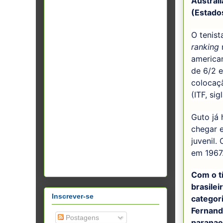
Austrál
(Estado
O tenist
ranking
m
american
de 6/2 e
colocaçã
(ITF, si
Guto já 
chegar 
juvenil.
em 1967
Com o tí
brasile
Inscrever-se
categori
Fernand
Postagens
paranae