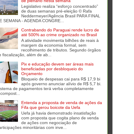
de plenário nesta semana
Legislativo realiza “esforço concentrado”
de duas semanas pré-eleição © Rafa
Neddermeyer/Agência Brasil PARA FINAL
E SEMANA - AGENDA CONGRE...
Contrabando do Paraguai rende lucro de
até 500% ao crime organizado no Brasil
A atividade movimenta bilhões de reais à
margem da economia formal, sem
recolhimento de tributos. Segundo órgãos
e fiscalização, além de ab...
Pix e educação devem ser áreas mais
beneficiadas por desbloqueio do
Orçamento
Bloqueio de despesas cai para R$ 17,9 bi
após governo anunciar alívio de R$ 5,7 bi.
istema de pagamentos terá verba completamente
ecompost...
Entenda a proposta de venda de ações da
Fifa que gerou boicote da Uefa
Uefa já havia demonstrado insatisfação
com proposta que cogita plano de venda
de ações com negociação de
articipações minoritárias com inve...