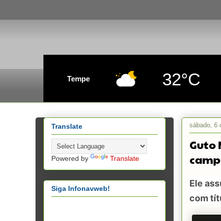
32°C
Tempe
sábado, 6 
Translate
Guto 
campe
Powered by
Translate
Ele ass
Siga Infonavweb!
com tít