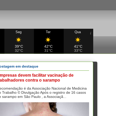
Seg
Ter
Qua
39°C
42°C
41°C
32°C
31°C
33°C
ostagem em destaque
mpresas devem facilitar vacinação de
rabalhadores contra o sarampo
ecomendação é da Associação Nacional de Medicina
o Trabalho © Divulgação Após o registro de 16 casos
e sarampo em São Paulo , a Associaçã...