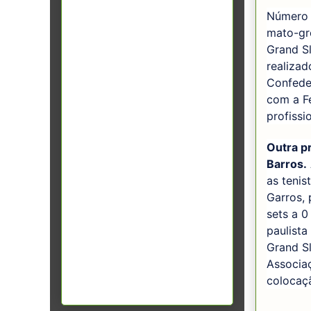
Número 5
mato-gro
Grand Sl
realizad
Confeder
com a Fe
profissi
Outra pr
Barros.
as tenis
Garros, 
sets a 0
paulista
Grand Sl
Associaç
colocaç