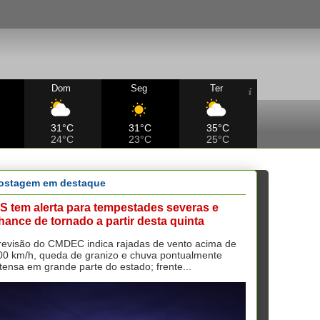
Dom
Seg
Ter
31°C
31°C
35°C
24°C
23°C
25°C
ostagem em destaque
S tem alerta para tempestades severas e
hance de tornado a partir desta quinta
revisão do CMDEC indica rajadas de vento acima de
00 km/h, queda de granizo e chuva pontualmente
ntensa em grande parte do estado; frente...