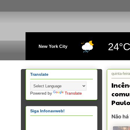
24°
New York City
quinta-feir
Translate
Incên
comun
Powered by
Translate
Paul
Siga Infonavweb!
Não há