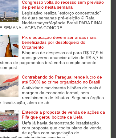
Congresso volta do recesso sem previsão
de plenário nesta semana
Legislativo realiza “esforço concentrado”
de duas semanas pré-eleição © Rafa
Neddermeyer/Agência Brasil PARA FINAL
E SEMANA - AGENDA CONGRE...
Pix e educação devem ser áreas mais
beneficiadas por desbloqueio do
Orçamento
Bloqueio de despesas cai para R$ 17,9 bi
após governo anunciar alívio de R$ 5,7 bi.
istema de pagamentos terá verba completamente
ecompost...
Contrabando do Paraguai rende lucro de
até 500% ao crime organizado no Brasil
A atividade movimenta bilhões de reais à
margem da economia formal, sem
recolhimento de tributos. Segundo órgãos
e fiscalização, além de ab...
Entenda a proposta de venda de ações da
Fifa que gerou boicote da Uefa
Uefa já havia demonstrado insatisfação
com proposta que cogita plano de venda
de ações com negociação de
articipações minoritárias com inve...