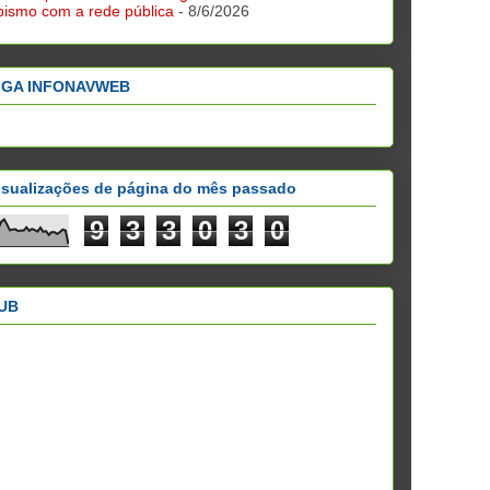
bismo com a rede pública
- 8/6/2026
IGA INFONAVWEB
isualizações de página do mês passado
9
3
3
0
3
0
UB