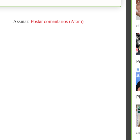
Assinar:
Postar comentários (Atom)
cl
P
P
a