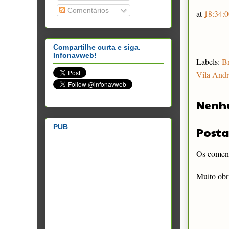
Comentários
at
18:34:0
Compartilhe curta e siga.
Infonavweb!
Labels:
Br
Vila And
Nenh
PUB
Posta
Os comentá
Muito obr