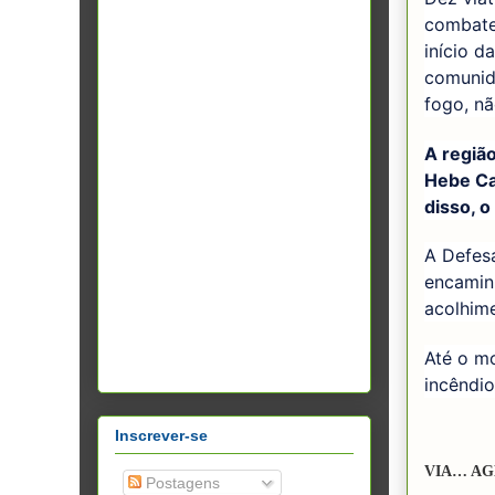
combate
início d
comunid
fogo, nã
A região
Hebe Ca
disso, o
A Defes
encamin
acolhime
Até o m
incêndi
Inscrever-se
VIA… AG
Postagens