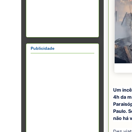
Publicidade
Um incê
4h da m
Paraisóp
Paulo. 
não há v
Dez viat