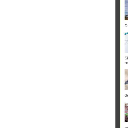
D
S
r
d
p