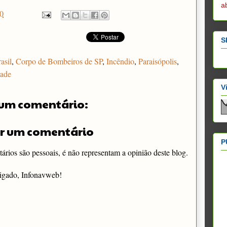
a
0
S
asil
,
Corpo de Bombeiros de SP
,
Incêndio
,
Paraisópolis
,
rade
V
um comentário:
r um comentário
P
rios são pessoais, é não representam a opinião deste blog.
igado, Infonavweb!