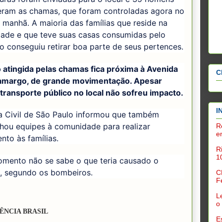
ram as chamas, que foram controladas agora no
a manhã. A maioria das famílias que reside na
ade e que teve suas casas consumidas pelo
o conseguiu retirar boa parte de seus pertences.
 atingida pelas chamas fica próxima à Avenida
C
margo, de grande movimentação. Apesar
 transporte público no local não sofreu impacto.
I
a Civil de São Paulo informou que também
hou equipes à comunidade para realizar
R
e
nto às famílias.
R
1
omento não se sabe o que teria causado o
o, segundo os bombeiros.
C
F
L
o
ÊNCIA BRASIL
E