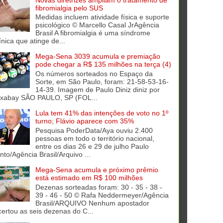
fibromialgia pelo SUS
Medidas incluem atividade física e suporte
psicológico © Marcello Casal JrAgência
Brasil A fibromialgia é uma síndrome
ínica que atinge de...
Mega-Sena 3039 acumula e premiação
pode chegar a R$ 135 milhões na terça (4)
Os números sorteados no Espaço da
Sorte, em São Paulo, foram: 21-58-53-16-
14-39. Imagem de Paulo Diniz diniz por
ixabay SÃO PAULO, SP (FOL...
Lula tem 41% das intenções de voto no 1º
turno; Flávio aparece com 35%
Pesquisa PoderData/Aya ouviu 2.400
pessoas em todo o território nacional,
entre os dias 26 e 29 de julho Paulo
into/Agência Brasil/Arquivo ...
Mega-Sena acumula e próximo prêmio
está estimado em R$ 100 milhões
Dezenas sorteadas foram: 30 - 35 - 38 -
39 - 46 - 50 © Rafa Neddermeyer/Agência
Brasil/ARQUIVO Nenhum apostador
certou as seis dezenas do C...