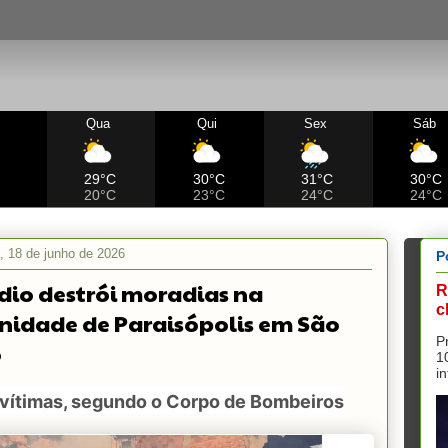
Qua
Qui
Sex
Sáb
C
29°C
30°C
31°C
30°C
20°C
23°C
24°C
24°C
a, 18 de junho de 2026
P
dio destrói moradias na
R
c
idade de Paraisópolis em São
P
o
1
i
 vítimas, segundo o Corpo de Bombeiros