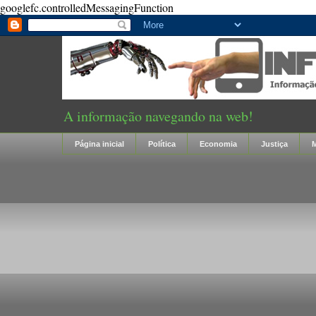
googlefc.controlledMessagingFunction
A informação navegando na web!
Página inicial
Política
Economia
Justiça