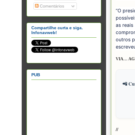
Comentários
“O presi
possívei
as reais
Compartilhe curta e siga.
comprom
Infonavweb!
outros p
escreve
VIA… AG
PUB
📲 Cur
//