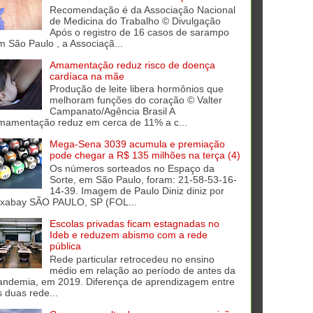
Recomendação é da Associação Nacional
de Medicina do Trabalho © Divulgação
Após o registro de 16 casos de sarampo
m São Paulo , a Associaçã...
Amamentação reduz risco de doença
cardíaca na mãe
Produção de leite libera hormônios que
melhoram funções do coração © Valter
Campanato/Agência Brasil A
mamentação reduz em cerca de 11% a c...
Mega-Sena 3039 acumula e premiação
pode chegar a R$ 135 milhões na terça (4)
Os números sorteados no Espaço da
Sorte, em São Paulo, foram: 21-58-53-16-
14-39. Imagem de Paulo Diniz diniz por
ixabay SÃO PAULO, SP (FOL...
Escolas privadas ficam estagnadas no
Ideb e reduzem abismo com a rede
pública
Rede particular retrocedeu no ensino
médio em relação ao período de antes da
andemia, em 2019. Diferença de aprendizagem entre
s duas rede...