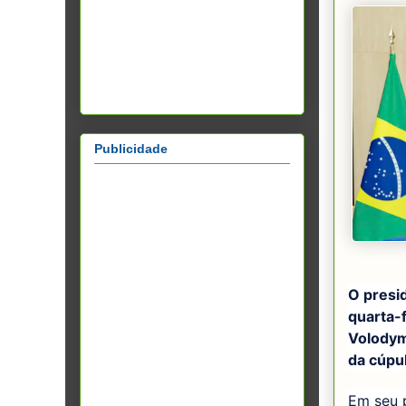
Publicidade
O presid
quarta-f
Volodym
da cúpul
Em seu p