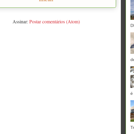
Assinar:
Postar comentários (Atom)
D
d
é
T