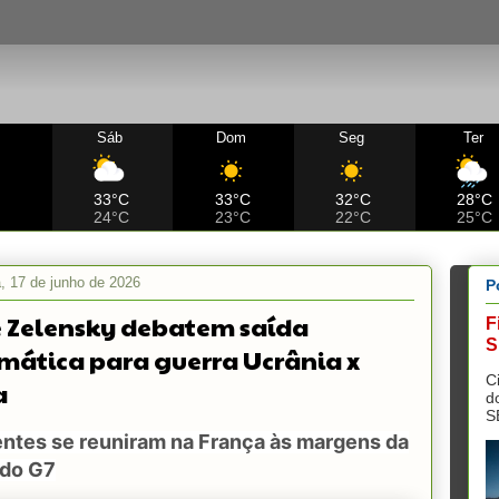
Sáb
Dom
Seg
Ter
C
33°C
33°C
32°C
28°C
24°C
23°C
22°C
25°C
a, 17 de junho de 2026
P
e Zelensky debatem saída
F
S
mática para guerra Ucrânia x
C
a
d
S
entes se reuniram na França às margens da
 do G7