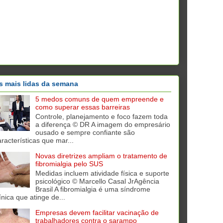
s mais lidas da semana
5 medos comuns de quem empreende e
como superar essas barreiras
Controle, planejamento e foco fazem toda
a diferença © DR A imagem do empresário
ousado e sempre confiante são
aracterísticas que mar...
Novas diretrizes ampliam o tratamento de
fibromialgia pelo SUS
Medidas incluem atividade física e suporte
psicológico © Marcello Casal JrAgência
Brasil A fibromialgia é uma síndrome
ínica que atinge de...
Empresas devem facilitar vacinação de
trabalhadores contra o sarampo