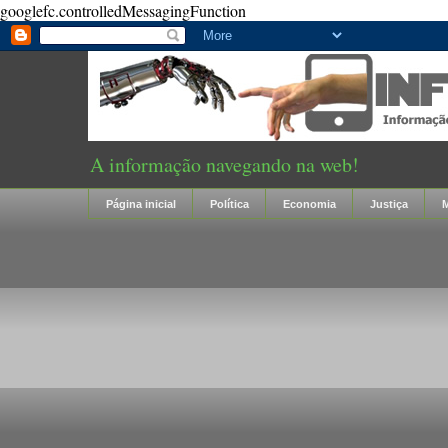
googlefc.controlledMessagingFunction
A informação navegando na web!
Página inicial
Política
Economia
Justiça