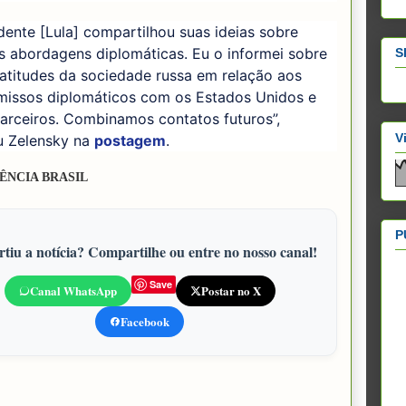
dente [Lula] compartilhou suas ideias sobre
s abordagens diplomáticas. Eu o informei sobre
S
 atitudes da sociedade russa em relação aos
issos diplomáticos com os Estados Unidos e
arceiros. Combinamos contatos futuros”,
V
u Zelensky na
postagem
.
ÊNCIA BRASIL
P
tiu a notícia? Compartilhe ou entre no nosso canal!
Save
Canal WhatsApp
Postar no X
Facebook