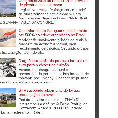
Congresso volta do recesso sem previsão
de plenário nesta semana
Legislativo realiza “esforço concentrado”
de duas semanas pré-eleição © Rafa
Neddermeyer/Agência Brasil PARA FINAL
E SEMANA - AGENDA CONGRE...
Contrabando do Paraguai rende lucro de
até 500% ao crime organizado no Brasil
A atividade movimenta bilhões de reais à
margem da economia formal, sem
recolhimento de tributos. Segundo órgãos
e fiscalização, além de ab...
Diagnóstico tardio dá poucas chances de
cura para o câncer de pulmão
Exame de tomografia anual é
recomendado por especialista Imagem de
tookapic por Pixabay O câncer de pulmão
 uma doença silenciosa, e segun...
STF suspende julgamento de lei que
proíbe jogos de azar
Pedido de vista do ministro Flávio Dino
interrompeu a análise © Fabio Rodrigues-
Pozzebom/ Agência Brasil O Supremo
ribunal Federal (STF) de...