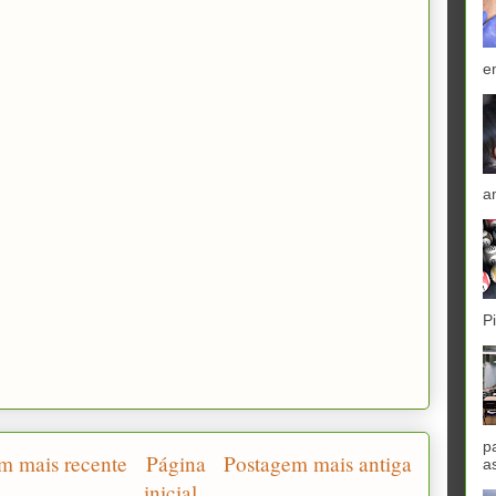
e
a
P
p
m mais recente
Página
Postagem mais antiga
a
inicial