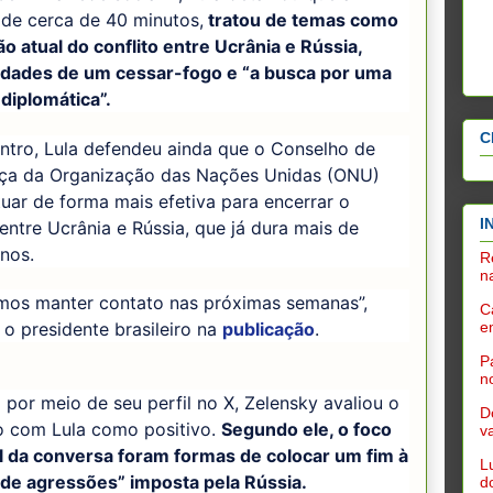
 de cerca de 40 minutos,
tratou de temas como
ão atual do conflito entre Ucrânia e Rússia,
lidades de um cessar-fogo e “a busca por uma
diplomática”.
C
ntro, Lula defendeu ainda que o Conselho de
ça da Organização das Nações Unidas (ONU)
uar de forma mais efetiva para encerrar o
I
 entre Ucrânia e Rússia, que já dura mais de
nos.
R
n
mos manter contato nas próximas semanas”,
C
e
 o presidente brasileiro na
publicação
.
P
n
or meio de seu perfil no X, Zelensky avaliou o
D
o com Lula como positivo.
Segundo ele, o foco
v
al da conversa foram formas de colocar um fim à
L
 de agressões” imposta pela Rússia.
d