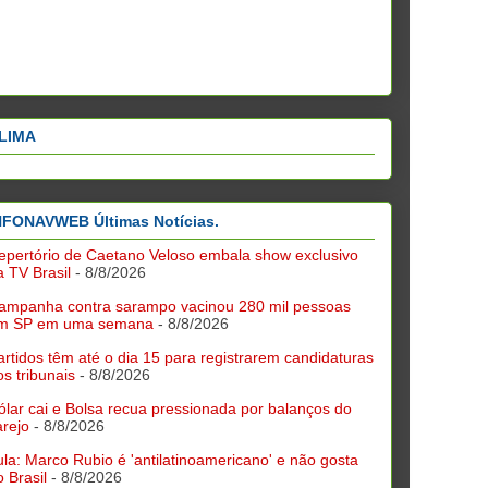
LIMA
NFONAVWEB Últimas Notícias.
epertório de Caetano Veloso embala show exclusivo
a TV Brasil
- 8/8/2026
ampanha contra sarampo vacinou 280 mil pessoas
m SP em uma semana
- 8/8/2026
artidos têm até o dia 15 para registrarem candidaturas
os tribunais
- 8/8/2026
ólar cai e Bolsa recua pressionada por balanços do
arejo
- 8/8/2026
ula: Marco Rubio é 'antilatinoamericano' e não gosta
o Brasil
- 8/8/2026