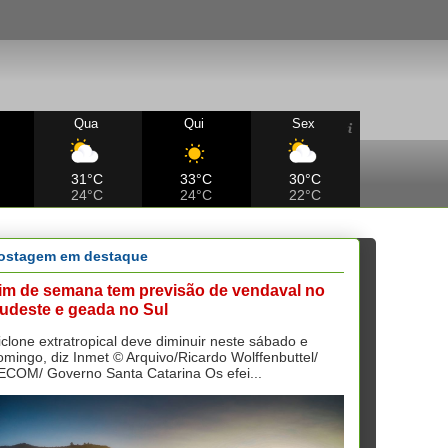
Qua
Qui
Sex
31°C
33°C
30°C
24°C
24°C
22°C
ostagem em destaque
im de semana tem previsão de vendaval no
udeste e geada no Sul
iclone extratropical deve diminuir neste sábado e
omingo, diz Inmet © Arquivo/Ricardo Wolffenbuttel/
ECOM/ Governo Santa Catarina Os efei...