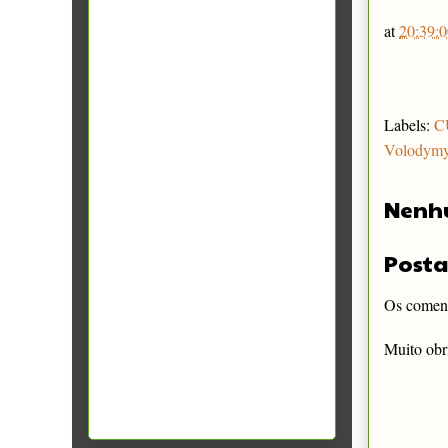
at
20:39:0
Labels:
C
Volodymy
Nenh
Posta
Os comentá
Muito obr