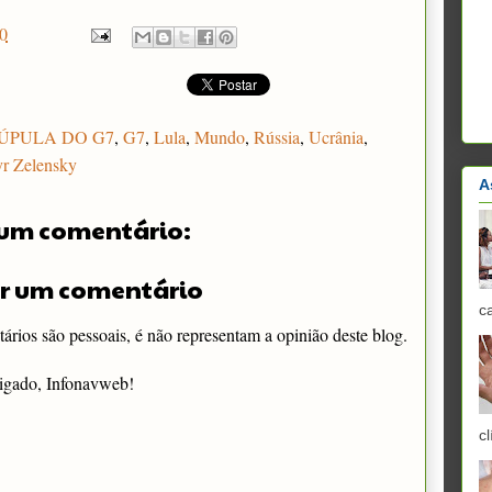
0
ÚPULA DO G7
,
G7
,
Lula
,
Mundo
,
Rússia
,
Ucrânia
,
r Zelensky
A
um comentário:
r um comentário
c
rios são pessoais, é não representam a opinião deste blog.
igado, Infonavweb!
cl