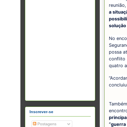
reunião,
a situaç
possibi
solução 
No enco
Seguran
possa at
conflito
quatro a
“Acorda
concluiu
Também p
encontr
Inscrever-se
princip
“guerra
Postagens