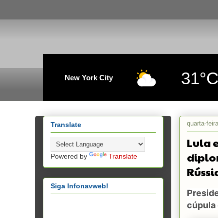
31°
New York City
quarta-feir
Translate
Lula 
diplo
Powered by
Translate
Rússi
Siga Infonavweb!
Presid
cúpula