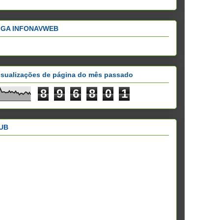
IGA INFONAVWEB
isualizações de página do mês passado
8
9
6
8
0
1
UB