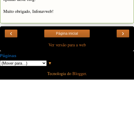
Muito obrigado, Infonavweb!
‹
›
Página inicial
Ver versão para a web
Páginas
▼
Tecnologia do
Blogger
.