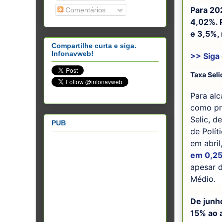
Para 202
Comentários
4,02%. 
e 3,5%,
Compartilhe curta e siga.
Infonavweb!
>> Siga
Taxa Seli
Para alc
como pri
Selic, d
PUB
de Polít
em abril
em 0,25
apesar d
Médio.
De junh
15% ao 