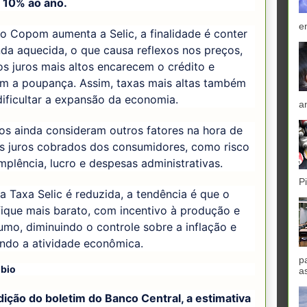
m 10% ao ano.
e
o Copom aumenta a Selic, a finalidade é conter
da aquecida, o que causa reflexos nos preços,
s juros mais altos encarecem o crédito e
am a poupança. Assim, taxas mais altas também
ificultar a expansão da economia.
a
os ainda consideram outros fatores na hora de
os juros cobrados dos consumidores, como risco
mplência, lucro e despesas administrativas.
P
 Taxa Selic é reduzida, a tendência é que o
fique mais barato, com incentivo à produção e
mo, diminuindo o controle sobre a inflação e
ando a atividade econômica.
p
mbio
a
ição do boletim do Banco Central, a estimativa