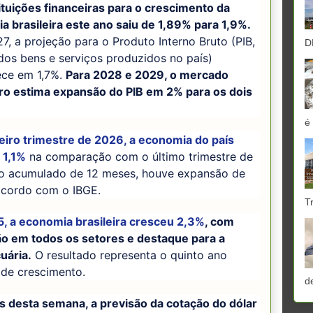
ituições financeiras para o crescimento da
 brasileira este ano saiu de 1,89% para 1,9%.
7, a projeção para o Produto Interno Bruto (PIB,
D
os bens e serviços produzidos no país)
ce em 1,7%.
Para 2028 e 2029, o mercado
iro estima expansão do PIB em 2% para os dois
é
eiro trimestre de 2026, a economia do país
​1,1%
na comparação com o último trimestre de
o acumulado de 12 meses, houve expansão de
acordo com o IBGE.
T
, a economia brasileira cresceu 2,3%
, com
o em todos os setores e destaque para a
uária.
O resultado representa o quinto ano
 de crescimento.
d
s desta semana, a previsão da cotação do dólar