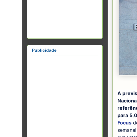
Publicidade
A previ
Naciona
referênc
para 5,
Focus
de
semanal