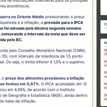
iva de instituições financeiras para os principais
ores econômicos.
uerra no Oriente Médio
pressionando o preço
ustíveis e a inflação, a
previsão para o IPCA
C
no foi elevada pela décima segunda semana
, estourando o intervalo da meta que deve ser
ida pelo BC.
I
ecida pelo Conselho Monetário Nacional (CMN),
N
1
 3%, com intervalo de tolerância de 1,5 ponto
al. Ou seja, o limite inferior é 1,5% e o superior,
D
n
P
r
, o
preço dos alimentos pressionou a inflação
, que fechou em 0,67%
. O IPCA acumulado em 12
P
t
icou em 4,39%, de acordo com o Instituto
ro de Geografia e Estatística (IBGE), ainda dentro
D
d
da meta de inflação.