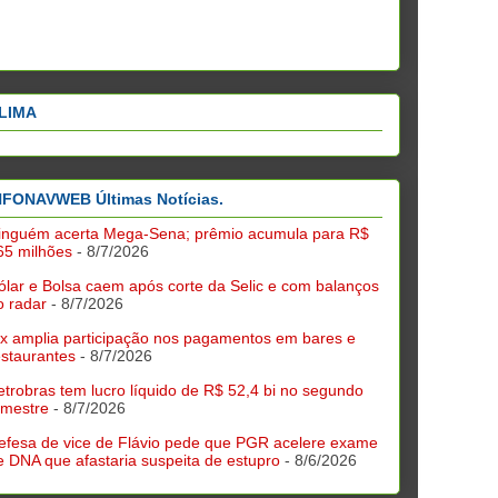
LIMA
NFONAVWEB Últimas Notícias.
inguém acerta Mega-Sena; prêmio acumula para R$
65 milhões
- 8/7/2026
ólar e Bolsa caem após corte da Selic e com balanços
o radar
- 8/7/2026
ix amplia participação nos pagamentos em bares e
estaurantes
- 8/7/2026
etrobras tem lucro líquido de R$ 52,4 bi no segundo
rimestre
- 8/7/2026
efesa de vice de Flávio pede que PGR acelere exame
e DNA que afastaria suspeita de estupro
- 8/6/2026