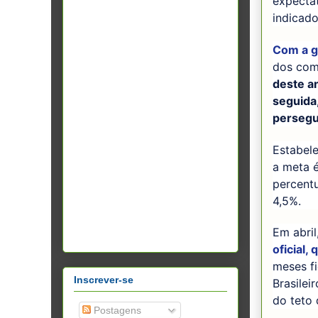
expectat
indicad
Com a g
dos comb
deste a
seguida
persegu
Estabel
a meta é
percentu
4,5%.
Em abril
oficial
meses f
Inscrever-se
Brasilei
do teto 
Postagens