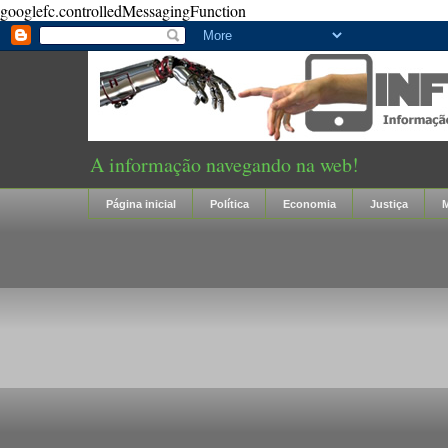
googlefc.controlledMessagingFunction
A informação navegando na web!
Página inicial
Política
Economia
Justiça