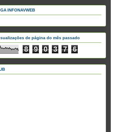
IGA INFONAVWEB
isualizações de página do mês passado
8
9
0
3
7
6
UB