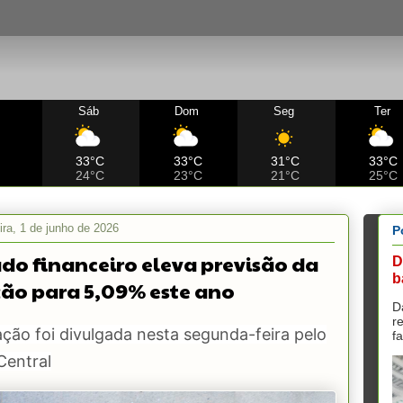
Sáb
Dom
Seg
Ter
C
33°C
33°C
31°C
33°C
24°C
23°C
21°C
25°C
ira, 1 de junho de 2026
P
do financeiro eleva previsão da
D
b
ção para 5,09% este ano
D
r
ção foi divulgada nesta segunda-feira pelo
f
Central