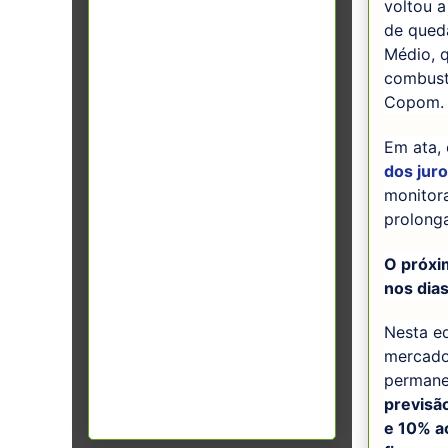
voltou a
de queda
Médio, q
combustí
Copom.
Em ata,
dos jur
monitora
prolonga
O próxi
nos dias
Nesta ed
mercado
permane
previsão
e 10% a