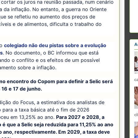
 cortar os juros na reunião passada, num cenário
 da inflação. No entanto, a guerra no Oriente
ue se refletiu no aumento dos preços de
veis e de alimentos, dificulta o trabalho do
A
 o
colegiado não deu pistas sobre a evolução
os
. No documento, o BC informou que está
ndo o conflito e os efeitos de um possível
mento sobre a inflação.
c
mo encontro do Copom para definir a Selic será
 16 e 17 de junho.
ição do Focus, a estimativa dos analistas de
 para a taxa básica até o fim de 2026
cl
ceu em 13,25% ao ano.
Para 2027 e 2028, a
 é que a Selic seja reduzida para 11,25% ao ano
o ano, respectivamente. Em 2029, a taxa deve