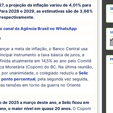
7, a projeção da inflação variou de 4,01% para
S
Para 2028 e 2029, as estimativas são de 3,66%
 respectivamente.
 o canal da
Agência Brasil
no WhatsApp
V
c
ançar a meta de inflação, o Banco Central usa
ncipal instrumento a taxa básica de juros, a
P
efinida atualmente em 14,5% ao ano pelo Comitê
ica Monetária (Copom) do BC. Na última reunião,
, por unanimidade, o colegiado reduziu a
Selic
 ponto percentual
, pela segunda vez seguida,
as tensões em torno da guerra no Oriente
o de 2025 a março deste ano, a Selic ficou em
ano, o maior nível em quase 20 anos.
O Copom