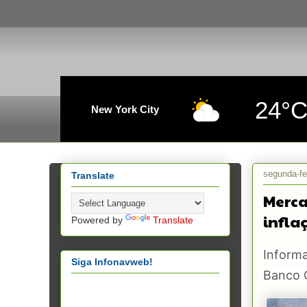
24°
New York City
segunda-fe
Translate
Merca
infla
Powered by
Translate
Informa
Siga Infonavweb!
Banco 