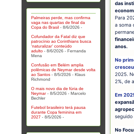
das inst
economia
Para 202
Palmeiras perde, mas confirma
vaga nas quartas de final da
a soma d
Copa do Brasil
- 8/6/2026
-
permane
Cofundador da Fatal diz que
finance
patrocínio ao Corinthians busca
anos.
'naturalizar' conteúdo
adulto
- 8/6/2026
- Fernanda
Mena
No prim
Confusão em Belém amplia
cresceu 
polêmicas de Neymar desde volta
2025. N
ao Santos
- 8/5/2026
- Klaus
Richmond
2%, de 
O mais novo dia de fúria de
Neymar
- 8/5/2026
- Marcelo
Em 2025
Bechler
expansã
Futebol brasileiro terá pausa
agropec
durante Copa feminina em
seguido
2027
- 8/5/2026
-
No Focu