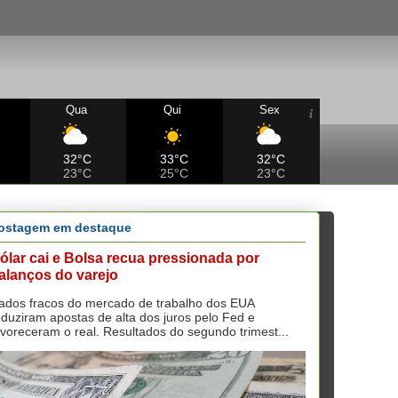
Qua
Qui
Sex
32°C
33°C
32°C
23°C
25°C
23°C
ostagem em destaque
ólar cai e Bolsa recua pressionada por
alanços do varejo
ados fracos do mercado de trabalho dos EUA
eduziram apostas de alta dos juros pelo Fed e
avoreceram o real. Resultados do segundo trimest...