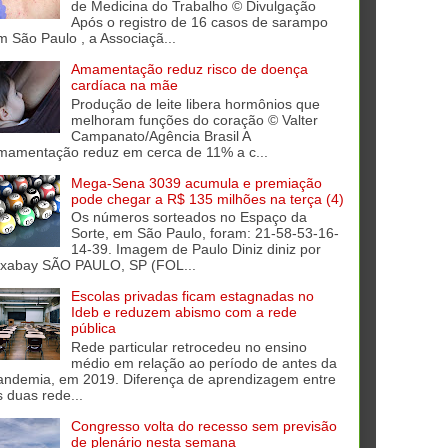
de Medicina do Trabalho © Divulgação
Após o registro de 16 casos de sarampo
m São Paulo , a Associaçã...
Amamentação reduz risco de doença
cardíaca na mãe
Produção de leite libera hormônios que
melhoram funções do coração © Valter
Campanato/Agência Brasil A
mamentação reduz em cerca de 11% a c...
Mega-Sena 3039 acumula e premiação
pode chegar a R$ 135 milhões na terça (4)
Os números sorteados no Espaço da
Sorte, em São Paulo, foram: 21-58-53-16-
14-39. Imagem de Paulo Diniz diniz por
ixabay SÃO PAULO, SP (FOL...
Escolas privadas ficam estagnadas no
Ideb e reduzem abismo com a rede
pública
Rede particular retrocedeu no ensino
médio em relação ao período de antes da
andemia, em 2019. Diferença de aprendizagem entre
s duas rede...
Congresso volta do recesso sem previsão
de plenário nesta semana