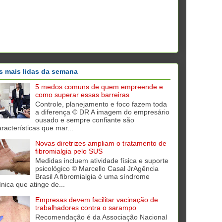
s mais lidas da semana
5 medos comuns de quem empreende e
como superar essas barreiras
Controle, planejamento e foco fazem toda
a diferença © DR A imagem do empresário
ousado e sempre confiante são
aracterísticas que mar...
Novas diretrizes ampliam o tratamento de
fibromialgia pelo SUS
Medidas incluem atividade física e suporte
psicológico © Marcello Casal JrAgência
Brasil A fibromialgia é uma síndrome
ínica que atinge de...
Empresas devem facilitar vacinação de
trabalhadores contra o sarampo
Recomendação é da Associação Nacional