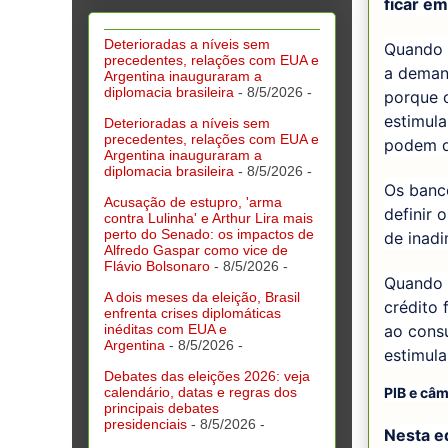
ficar e
Deterioradas a níveis sem
Quando 
precedentes, relações com EUA e
a deman
Argentina inauguraram a
diplomacia brasileira
- 8/5/2026
-
porque o
estimul
Deterioradas a níveis sem
precedentes, relações com EUA e
podem d
Argentina inauguraram a
diplomacia brasileira
- 8/5/2026
-
Os banc
Acusação de estupro, 'arma
definir 
contra Lulinha' e Arthur Lira mais
perto do Senado: os impactos de
de inadi
Alfredo Gaspar como vice de
Flávio Bolsonaro
- 8/5/2026
-
Quando a
A dois meses da eleição, Brasil
crédito 
enfrenta crises diplomáticas
ao consu
inéditas com EUA e
Argentina
- 8/5/2026
-
estimul
Debates das eleições 2026: veja
calendário, datas e regras dos
PIB e câ
principais debates
presidenciais
- 8/5/2026
-
Nesta ed