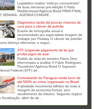
Legislativo realiza “esforço concentrado”
de duas semanas pré-eleição © Rafa
Neddermeyer/Agência Brasil PARA FINAL
E SEMANA - AGENDA CONGRE...
Diagnóstico tardio dá poucas chances de
cura para o câncer de pulmão
Exame de tomografia anual é
recomendado por especialista Imagem de
tookapic por Pixabay O câncer de pulmão
 uma doença silenciosa, e segun...
STF suspende julgamento de lei que
proíbe jogos de azar
Pedido de vista do ministro Flávio Dino
interrompeu a análise © Fabio Rodrigues-
Pozzebom/ Agência Brasil O Supremo
ribunal Federal (STF) de...
Contrabando do Paraguai rende lucro de
até 500% ao crime organizado no Brasil
A atividade movimenta bilhões de reais à
margem da economia formal, sem
recolhimento de tributos. Segundo órgãos
e fiscalização, além de ab...