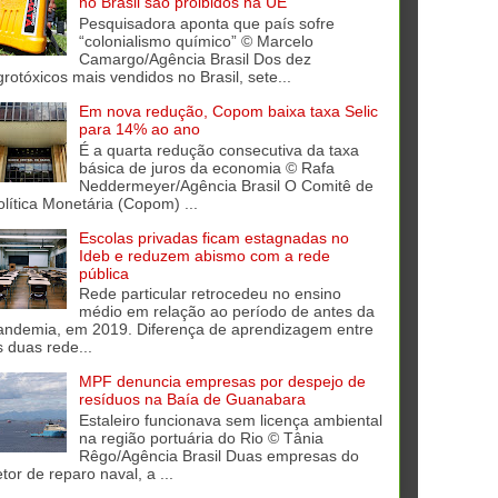
no Brasil são proibidos na UE
Pesquisadora aponta que país sofre
“colonialismo químico” © Marcelo
Camargo/Agência Brasil Dos dez
grotóxicos mais vendidos no Brasil, sete...
Em nova redução, Copom baixa taxa Selic
para 14% ao ano
É a quarta redução consecutiva da taxa
básica de juros da economia © Rafa
Neddermeyer/Agência Brasil O Comitê de
olítica Monetária (Copom) ...
Escolas privadas ficam estagnadas no
Ideb e reduzem abismo com a rede
pública
Rede particular retrocedeu no ensino
médio em relação ao período de antes da
andemia, em 2019. Diferença de aprendizagem entre
s duas rede...
MPF denuncia empresas por despejo de
resíduos na Baía de Guanabara
Estaleiro funcionava sem licença ambiental
na região portuária do Rio © Tânia
Rêgo/Agência Brasil Duas empresas do
tor de reparo naval, a ...