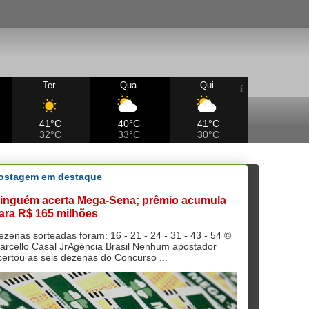
Ter
Qua
Qui
41°C
40°C
41°C
32°C
33°C
30°C
ostagem em destaque
inguém acerta Mega-Sena; prêmio acumula
ara R$ 165 milhões
ezenas sorteadas foram: 16 - 21 - 24 - 31 - 43 - 54 ©
arcello Casal JrAgência Brasil Nenhum apostador
certou as seis dezenas do Concurso ...