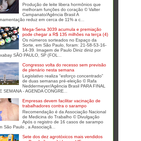
Produção de leite libera hormônios que
melhoram funções do coração © Valter
Campanato/Agência Brasil A
mamentação reduz em cerca de 11% a c...
Mega-Sena 3039 acumula e premiação
pode chegar a R$ 135 milhões na terça (4)
Os números sorteados no Espaço da
Sorte, em São Paulo, foram: 21-58-53-16-
14-39. Imagem de Paulo Diniz diniz por
ixabay SÃO PAULO, SP (FOL...
Congresso volta do recesso sem previsão
de plenário nesta semana
Legislativo realiza “esforço concentrado”
de duas semanas pré-eleição © Rafa
Neddermeyer/Agência Brasil PARA FINAL
E SEMANA - AGENDA CONGRE...
Empresas devem facilitar vacinação de
trabalhadores contra o sarampo
Recomendação é da Associação Nacional
de Medicina do Trabalho © Divulgação
Após o registro de 16 casos de sarampo
m São Paulo , a Associaçã...
Sete dos dez agrotóxicos mais vendidos