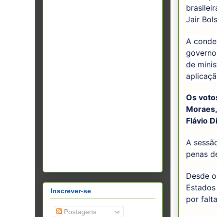
brasilei
Jair Bo
A conde
governo
de minis
aplicaç
Os votos
Moraes, 
Flávio D
A sessã
penas d
Desde o
Estados
Inscrever-se
por fal
Postagens