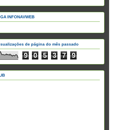
IGA INFONAVWEB
isualizações de página do mês passado
9
0
5
3
7
9
UB