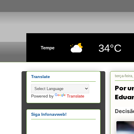
34°C
Tempe
terça-feira
Translate
Por u
Eduar
Powered by
Translate
Decisão
Siga Infonavweb!