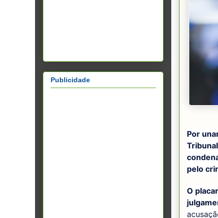
Publicidade
Por una
Tribunal
condena
pelo cr
O placar
julgame
acusação