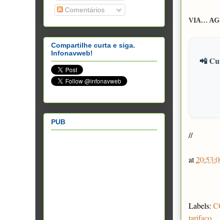
Comentários
VIA… AG
Compartilhe curta e siga.
Infonavweb!
📲 Cur
PUB
//
at
20:53:0
Labels:
C
tarifaço