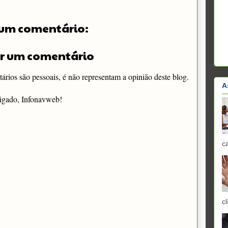
um comentário:
r um comentário
rios são pessoais, é não representam a opinião deste blog.
A
igado, Infonavweb!
c
cl