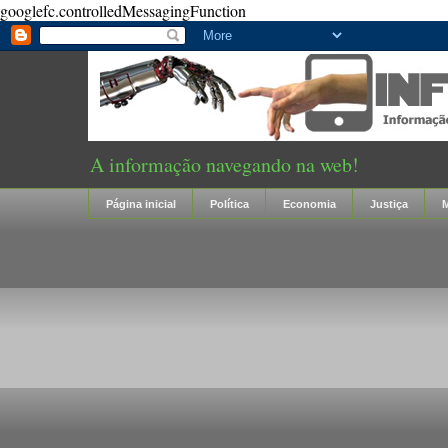
googlefc.controlledMessagingFunction
A informação navegando na web!
Página inicial
Política
Economia
Justiça