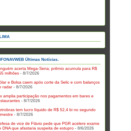
LIMA
NFONAVWEB Últimas Notícias.
inguém acerta Mega-Sena; prêmio acumula para R$
65 milhões
- 8/7/2026
ólar e Bolsa caem após corte da Selic e com balanços
o radar
- 8/7/2026
ix amplia participação nos pagamentos em bares e
estaurantes
- 8/7/2026
etrobras tem lucro líquido de R$ 52,4 bi no segundo
rimestre
- 8/7/2026
efesa de vice de Flávio pede que PGR acelere exame
e DNA que afastaria suspeita de estupro
- 8/6/2026