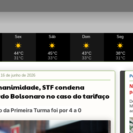
Sex
Sáb
Dom
Seg
44°C
45°C
43°C
38°C
31°C
33°C
33°C
31°C
, 16 de junho de 2026
P
nanimidade, STF condena
N
p
do Bolsonaro no caso do tarifaço
D
M
 da Primeira Turma foi por 4 a 0
a