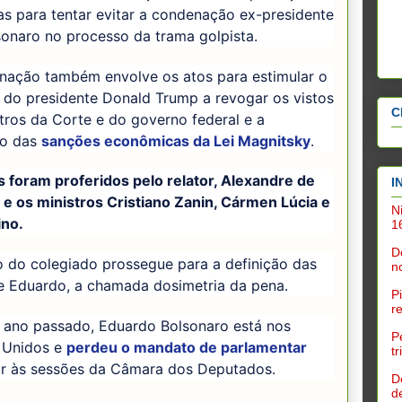
ras para tentar evitar a condenação ex-presidente
lsonaro no processo da trama golpista.
nação também envolve os atos para estimular o
 do presidente Donald Trump a revogar os vistos
C
tros da Corte e do governo federal e a
ão das
sanções econômicas da Lei Magnitsky
.
 foram proferidos pelo relator, Alexandre de
I
e os ministros Cristiano Zanin, Cármen Lúcia e
N
ino.
1
D
o do colegiado prossegue para a definição das
n
e Eduardo, a chamada dosimetria da pena.
P
r
 ano passado, Eduardo Bolsonaro está nos
P
 Unidos e
perdeu o mandato de parlamentar
t
tar às sessões da Câmara dos Deputados.
D
d