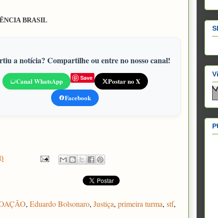
ÊNCIA BRASIL
S
tiu a notícia? Compartilhe ou entre no nosso canal!
V
Save
Canal WhatsApp
Postar no X
Facebook
P
0
OAÇÃO
,
Eduardo Bolsonaro
,
Justiça
,
primeira turma
,
stf
,