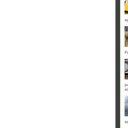
a
P
p
a
se