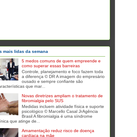
s mais lidas da semana
5 medos comuns de quem empreende e
como superar essas barreiras
Controle, planejamento e foco fazem toda
a diferença © DR A imagem do empresário
ousado e sempre confiante são
aracterísticas que mar...
Novas diretrizes ampliam o tratamento de
fibromialgia pelo SUS
Medidas incluem atividade física e suporte
psicológico © Marcello Casal JrAgência
Brasil A fibromialgia é uma síndrome
ínica que atinge de...
Amamentação reduz risco de doença
cardíaca na mãe