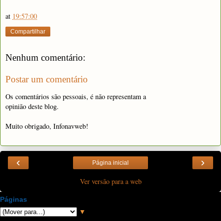
at
19:57:00
Compartilhar
Nenhum comentário:
Postar um comentário
Os comentários são pessoais, é não representam a
opinião deste blog.
Muito obrigado, Infonavweb!
‹
›
Página inicial
Ver versão para a web
Páginas
▼