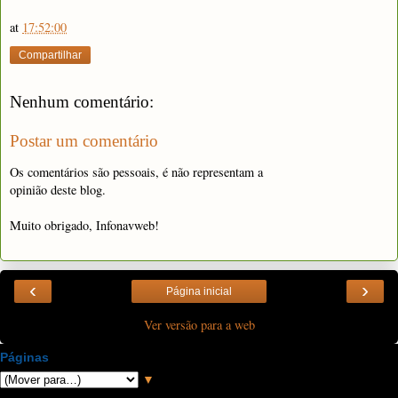
at
17:52:00
Compartilhar
Nenhum comentário:
Postar um comentário
Os comentários são pessoais, é não representam a
opinião deste blog.
Muito obrigado, Infonavweb!
‹
›
Página inicial
Ver versão para a web
Páginas
▼