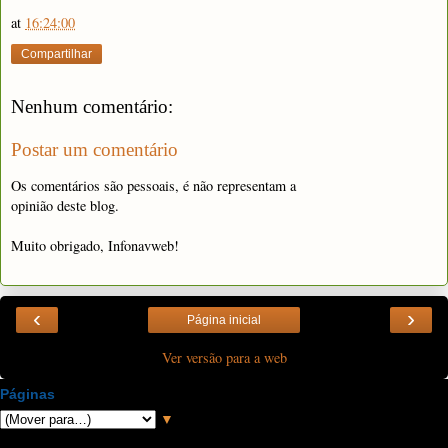
at
16:24:00
Compartilhar
Nenhum comentário:
Postar um comentário
Os comentários são pessoais, é não representam a
opinião deste blog.
Muito obrigado, Infonavweb!
‹
›
Página inicial
Ver versão para a web
Páginas
▼