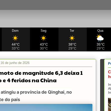
Dom
Seg
Ter
Qua
44°C
43°C
38°C
35°C
33°C
30°C
29°C
29°C
, 16 de junho de 2026
P
moto de magnitude 6,3 deixa 1
C
h
 e 4 feridos na China
I
A
atingiu a província de Qinghai, no
I
e do país