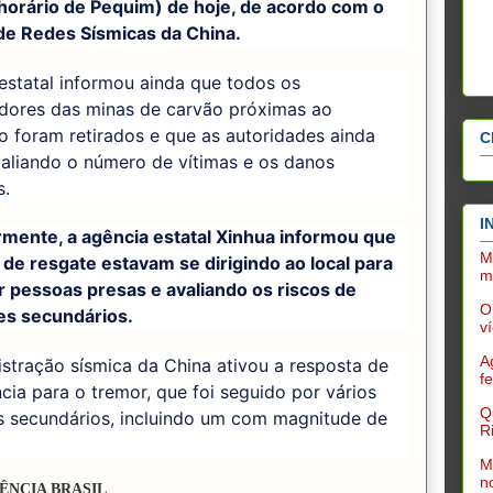
horário de Pequim) de hoje, de acordo com o
de Redes Sísmicas da China.
estatal informou ainda que todos os
adores das minas de carvão próximas ao
o foram retirados e que as autoridades ainda
C
aliando o número de vítimas e os danos
s.
I
rmente, a agência estatal Xinhua informou que
M
de resgate estavam se dirigindo ao local para
m
r pessoas presas e avaliando os riscos de
O
es secundários.
v
A
stração sísmica da China ativou a resposta de
f
ia para o tremor, que foi seguido por vários
Q
s secundários, incluindo um com magnitude de
R
M
n
ÊNCIA BRASIL