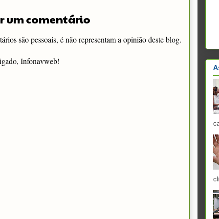
r um comentário
rios são pessoais, é não representam a opinião deste blog.
igado, Infonavweb!
A
c
cl