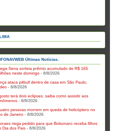
LIMA
NFONAVWEB Últimas Notícias.
ega-Sena sorteia prêmio acumulado de R$ 165
ilhões neste domingo
- 8/8/2026
nça ataca pitbull dentro de casa em São Paulo;
ídeo
- 8/8/2026
gosto terá dois eclipses; saiba como assistir aos
enômenos
- 8/8/2026
uatro pessoas morrem em queda de helicóptero no
io de Janeiro
- 8/8/2026
oraes nega pedido para que Bolsonaro receba filhos
o Dia dos Pais
- 8/8/2026