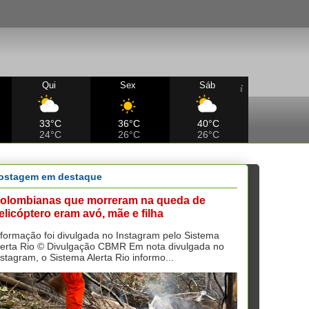
Qui
Sex
Sáb
33°C
36°C
40°C
24°C
26°C
26°C
ostagem em destaque
olombianas que morreram na queda de
elicóptero eram avó, mãe e filha
nformação foi divulgada no Instagram pelo Sistema
lerta Rio © Divulgação CBMR Em nota divulgada no
nstagram, o Sistema Alerta Rio informo...