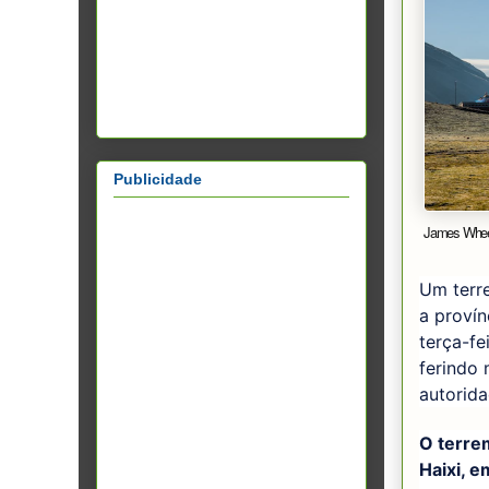
Publicidade
James Whee
Um terre
a provín
terça-f
ferindo 
autorid
O terrem
Haixi, 