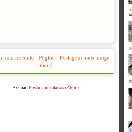
p
a
g
m mais recente
Página
Postagem mais antiga
inicial
d
Assinar:
Postar comentários (Atom)
in