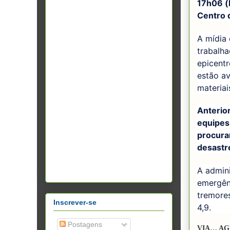
17h06 (
Centro 
A mídia 
trabalh
epicentr
estão av
materiai
Anterio
equipes 
procura
desastr
A admini
emergênc
tremore
Inscrever-se
4,9.
Postagens
VIA… AG