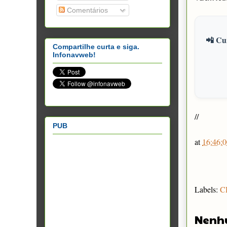
Comentários
📲 Cur
Compartilhe curta e siga.
Infonavweb!
//
PUB
at
16:46:0
Labels:
C
Nenh