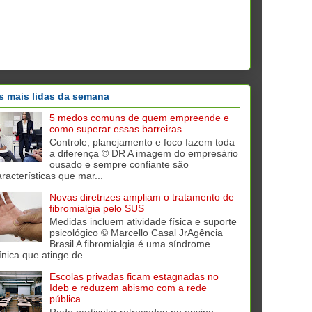
s mais lidas da semana
5 medos comuns de quem empreende e
como superar essas barreiras
Controle, planejamento e foco fazem toda
a diferença © DR A imagem do empresário
ousado e sempre confiante são
aracterísticas que mar...
Novas diretrizes ampliam o tratamento de
fibromialgia pelo SUS
Medidas incluem atividade física e suporte
psicológico © Marcello Casal JrAgência
Brasil A fibromialgia é uma síndrome
ínica que atinge de...
Escolas privadas ficam estagnadas no
Ideb e reduzem abismo com a rede
pública
Rede particular retrocedeu no ensino