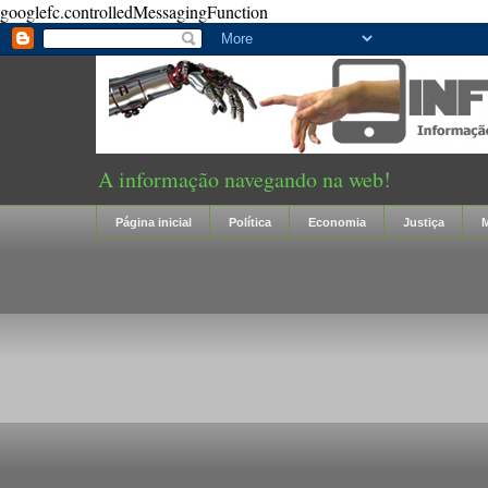
googlefc.controlledMessagingFunction
A informação navegando na web!
Página inicial
Política
Economia
Justiça