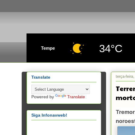
34°C
Tempe
terça-feira
Translate
Terre
morto
Powered by
Translate
Tremor 
Siga Infonavweb!
noroest