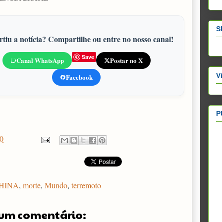
S
tiu a notícia? Compartilhe ou entre no nosso canal!
Save
Canal WhatsApp
Postar no X
V
Facebook
P
0
HINA
,
morte
,
Mundo
,
terremoto
um comentário: