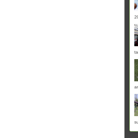
2
ta
a
s