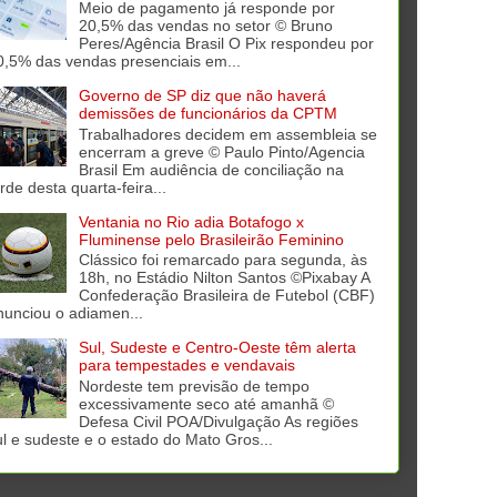
Meio de pagamento já responde por
20,5% das vendas no setor © Bruno
Peres/Agência Brasil O Pix respondeu por
0,5% das vendas presenciais em...
Governo de SP diz que não haverá
demissões de funcionários da CPTM
Trabalhadores decidem em assembleia se
encerram a greve © Paulo Pinto/Agencia
Brasil Em audiência de conciliação na
rde desta quarta-feira...
Ventania no Rio adia Botafogo x
Fluminense pelo Brasileirão Feminino
Clássico foi remarcado para segunda, às
18h, no Estádio Nilton Santos ©Pixabay A
Confederação Brasileira de Futebol (CBF)
nunciou o adiamen...
Sul, Sudeste e Centro-Oeste têm alerta
para tempestades e vendavais
Nordeste tem previsão de tempo
excessivamente seco até amanhã ©
Defesa Civil POA/Divulgação As regiões
ul e sudeste e o estado do Mato Gros...