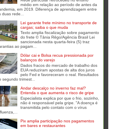
médio em relação ao período de antes da
andemia, em 2019. Diferença de aprendizagem entre
s duas rede...
Lei garante frete mínimo no transporte de
cargas; saiba o que muda
Texto amplia fiscalização sobre pagamento
do frete © Tânia Rêgo/Agência Brasil Lei
sancionada nesta quarta-feira (5) traz
arantias ao pagam...
Dólar cai e Bolsa recua pressionada por
balanços do varejo
Dados fracos do mercado de trabalho dos
EUA reduziram apostas de alta dos juros
pelo Fed e favoreceram o real. Resultados
o segundo trimest...
Andar descalço no inverno faz mal?
Entenda o que aumenta o risco de gripe
Especialista explica por que o frio, sozinho,
não é responsável pela gripe. "A doença é
transmitida pelo contato com o vírus
fluenza,...
Pix amplia participação nos pagamentos
em bares e restaurantes