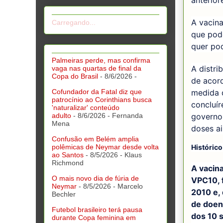
anterior
A vacina
Carregando...
que pode
quer pod
Palmeiras perde, mas confirma
A distri
vaga nas quartas de final da
Copa do Brasil
- 8/6/2026
-
de acord
medida 
Cofundador da Fatal diz que
patrocínio ao Corinthians busca
concluír
'naturalizar' conteúdo
governo 
adulto
- 8/6/2026
- Fernanda
Mena
doses ai
Confusão em Belém amplia
Histórico
polêmicas de Neymar desde volta
ao Santos
- 8/5/2026
- Klaus
Richmond
A vacin
O mais novo dia de fúria de
VPC10, f
Neymar
- 8/5/2026
- Marcelo
2010 e,
Bechler
de doen
Futebol brasileiro terá pausa
dos 10 
durante Copa feminina em