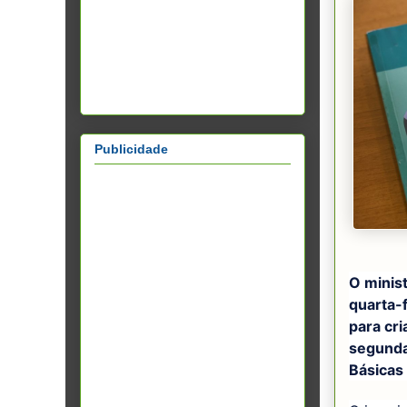
Publicidade
O minis
quarta-
para cr
segunda
Básicas