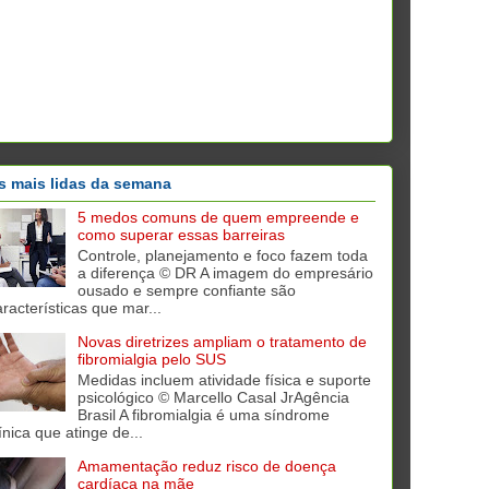
s mais lidas da semana
5 medos comuns de quem empreende e
como superar essas barreiras
Controle, planejamento e foco fazem toda
a diferença © DR A imagem do empresário
ousado e sempre confiante são
aracterísticas que mar...
Novas diretrizes ampliam o tratamento de
fibromialgia pelo SUS
Medidas incluem atividade física e suporte
psicológico © Marcello Casal JrAgência
Brasil A fibromialgia é uma síndrome
ínica que atinge de...
Amamentação reduz risco de doença
cardíaca na mãe