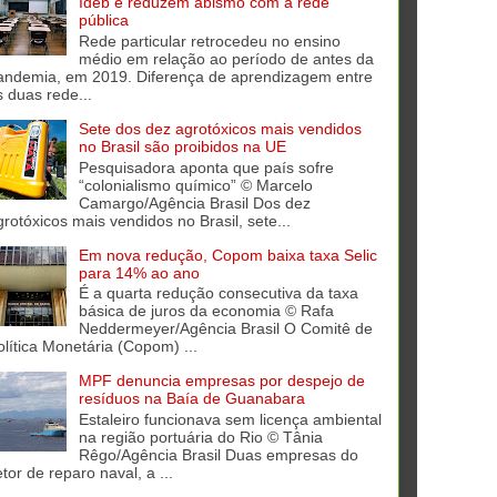
Ideb e reduzem abismo com a rede
pública
Rede particular retrocedeu no ensino
médio em relação ao período de antes da
andemia, em 2019. Diferença de aprendizagem entre
s duas rede...
Sete dos dez agrotóxicos mais vendidos
no Brasil são proibidos na UE
Pesquisadora aponta que país sofre
“colonialismo químico” © Marcelo
Camargo/Agência Brasil Dos dez
grotóxicos mais vendidos no Brasil, sete...
Em nova redução, Copom baixa taxa Selic
para 14% ao ano
É a quarta redução consecutiva da taxa
básica de juros da economia © Rafa
Neddermeyer/Agência Brasil O Comitê de
olítica Monetária (Copom) ...
MPF denuncia empresas por despejo de
resíduos na Baía de Guanabara
Estaleiro funcionava sem licença ambiental
na região portuária do Rio © Tânia
Rêgo/Agência Brasil Duas empresas do
tor de reparo naval, a ...