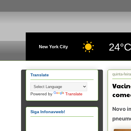
24°
New York City
quinta-feir
Translate
Vacin
começ
Powered by
Translate
Novo im
Siga Infonavweb!
pneumo