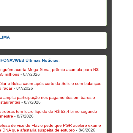
LIMA
NFONAVWEB Últimas Notícias.
inguém acerta Mega-Sena; prêmio acumula para R$
65 milhões
- 8/7/2026
ólar e Bolsa caem após corte da Selic e com balanços
o radar
- 8/7/2026
ix amplia participação nos pagamentos em bares e
estaurantes
- 8/7/2026
etrobras tem lucro líquido de R$ 52,4 bi no segundo
rimestre
- 8/7/2026
efesa de vice de Flávio pede que PGR acelere exame
e DNA que afastaria suspeita de estupro
- 8/6/2026