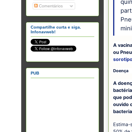
qui
Comentários
part
Pne
mini
Compartilhe curta e siga.
Infonavweb!
A vacin
ou Pne
sorotip
Doença
PUB
A doenç
bactéri
que pod
ouvido 
bacteri
Estima-
50% de 