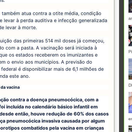
es.
 também atua contra a otite média, condição
a
 levar à perda auditiva e infecção generalizada
e levar à morte.
buição das primeiras 514 mil doses já começou,
o com a pasta. A vacinação será iniciada à
P
que os estados receberem os imunizantes e
em o envio aos municípios. A previsão do
federal é disponibilizar mais de 6,1 milhões de
nda este ano.
D
 da vacina
ação contra a doença pneumocócica, com a
oi incluída no calendário básico infantil em
 desde então, houve redução de 60% dos casos
e
ça pneumocócica invasiva causada por algum
sorotipos combatidos pela vacina em crianças