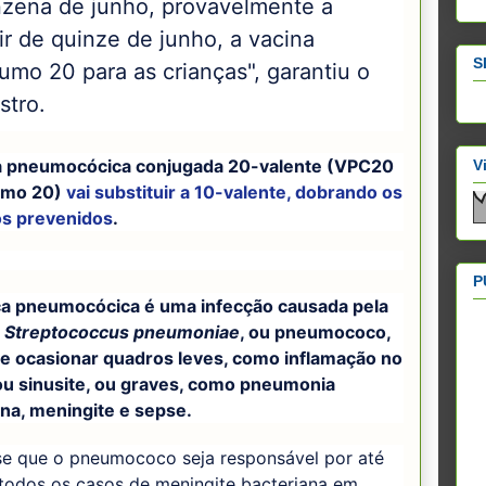
nzena de junho, provavelmente a
ir de quinze de junho, a vacina
S
umo 20 para as crianças", garantiu o
stro.
a pneumocócica conjugada 20-valente (VPC20
V
umo 20)
vai substituir a 10-valente, dobrando os
os prevenidos
.
P
a pneumocócica é uma infecção causada pela
a
Streptococcus pneumoniae
, ou pneumococo,
e ocasionar quadros leves, como inflamação no
ou sinusite, ou graves, como pneumonia
ana, meningite e sepse.
se que o pneumococo seja responsável por até
todos os casos de meningite bacteriana em