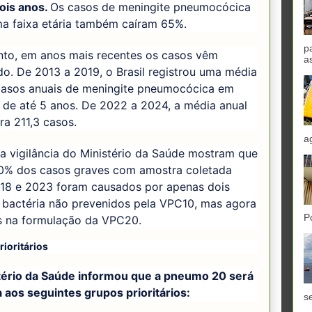
ois anos.
Os casos de meningite pneumocócica
a faixa etária também caíram 65%.
p
nto, em anos mais recentes os casos vêm
a
o. De 2013 a 2019, o Brasil registrou uma média
casos anuais de meningite pneumocócica em
 de até 5 anos. De 2022 a 2024, a média anual
ra 211,3 casos.
a
a vigilância do Ministério da Saúde mostram que
0% dos casos graves com amostra coletada
018 e 2023 foram causados por apenas dois
 bactéria não prevenidos pela VPC10, mas agora
P
os na formulação da VPC20.
ioritários
tério da Saúde informou que a pneumo 20 será
 aos seguintes grupos prioritários:
se