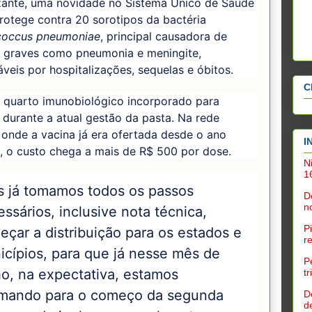
zante, uma novidade no Sistema Único de Saúde
rotege contra 20 sorotipos da bactéria
coccus pneumoniae
, principal causadora de
 graves como pneumonia e meningite,
veis por hospitalizações, sequelas e óbitos.
C
o quarto imunobiológico incorporado para
 durante a atual gestão da pasta. Na rede
 onde a vacina já era ofertada desde o ano
I
, o custo chega a mais de R$ 500 por dose.
N
1
s já tomamos todos os passos
D
n
ssários, inclusive nota técnica,
P
çar a distribuição para os estados e
r
icípios, para que já nesse mês de
P
ho, na expectativa, estamos
t
mando para o começo da segunda
D
d