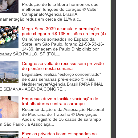
Produção de leite libera hormônios que
melhoram funções do coração © Valter
Campanato/Agência Brasil A
mamentação reduz em cerca de 11% a c...
Mega-Sena 3039 acumula e premiação
pode chegar a R$ 135 milhões na terça (4)
Os números sorteados no Espaço da
Sorte, em São Paulo, foram: 21-58-53-16-
14-39. Imagem de Paulo Diniz diniz por
ixabay SÃO PAULO, SP (FOL...
Congresso volta do recesso sem previsão
de plenário nesta semana
Legislativo realiza “esforço concentrado”
de duas semanas pré-eleição © Rafa
Neddermeyer/Agência Brasil PARA FINAL
E SEMANA - AGENDA CONGRE...
Empresas devem facilitar vacinação de
trabalhadores contra o sarampo
Recomendação é da Associação Nacional
de Medicina do Trabalho © Divulgação
Após o registro de 16 casos de sarampo
m São Paulo , a Associaçã...
Escolas privadas ficam estagnadas no