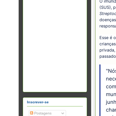
O imuni
(SUS), p
Strepto
doenças
responsá
Esse é 
crianças
privada,
passado
"Nó
nece
come
mun
jun
Inscrever-se
cha
Postagens