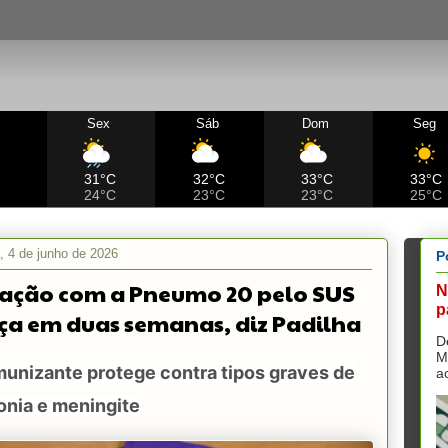
Sex
Sáb
Dom
Seg
C
31°C
32°C
33°C
33°C
24°C
23°C
23°C
25°C
a, 4 de junho de 2026
P
ação com a Pneumo 20 pelo SUS
N
p
a em duas semanas, diz Padilha
D
M
unizante protege contra tipos graves de
a
nia e meningite