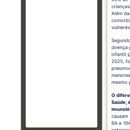
crianças
Além da
comorbi
vulneráv
Segundo
doença 
infantil
2025, fo
pneumocó
menores
mesmo p
O difere
Saúde, 
imunoló
causam p
6A e 19