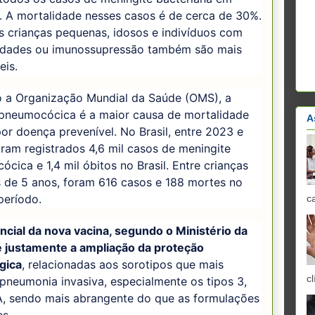
. A mortalidade nesses casos é de cerca de 30%.
s crianças pequenas, idosos e indivíduos com
dades ou imunossupressão também são mais
eis.
 a Organização Mundial da Saúde (OMS), a
pneumocócica é a maior causa de mortalidade
A
 por doença prevenível. No Brasil, entre 2023 e
ram registrados 4,6 mil casos de meningite
cica e 1,4 mil óbitos no Brasil. Entre crianças
 de 5 anos, foram 616 casos e 188 mortes no
eríodo.
c
ncial da nova vacina, segundo o Ministério da
é justamente a ampliação da proteção
gica
, relacionadas aos sorotipos que mais
cl
neumonia invasiva, especialmente os tipos 3,
A, sendo mais abrangente do que as formulações