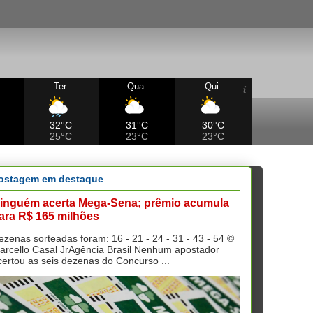
Ter
Qua
Qui
32°C
31°C
30°C
25°C
23°C
23°C
ostagem em destaque
inguém acerta Mega-Sena; prêmio acumula
ara R$ 165 milhões
ezenas sorteadas foram: 16 - 21 - 24 - 31 - 43 - 54 ©
arcello Casal JrAgência Brasil Nenhum apostador
certou as seis dezenas do Concurso ...