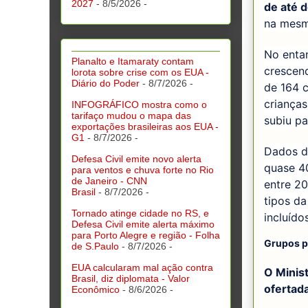
2027
- 8/5/2026
-
de até d
na mesm
No enta
Planalto e Itamaraty contam
crescend
lorota sobre crise com os EUA -
Diário do Poder
- 8/7/2026
-
de 164 
crianças
INFOGRÁFICO mostra como o
tarifaço mudou o mapa das
subiu pa
exportações brasileiras aos EUA -
G1
- 8/7/2026
-
Dados d
Defesa Civil emite novo alerta
quase 4
para ventos e chuva forte no Rio
de Janeiro - CNN
entre 2
Brasil
- 8/7/2026
-
tipos da
Tornado atinge cidade no RS, e
incluíd
Defesa Civil emite alerta máximo
para Porto Alegre e região - Folha
Grupos pr
de S.Paulo
- 8/7/2026
-
EUA calcularam mal ação contra
O Minis
Brasil, diz diplomata - Valor
ofertada
Econômico
- 8/6/2026
-