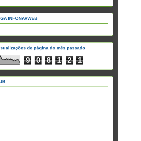
IGA INFONAVWEB
isualizações de página do mês passado
9
0
8
1
2
1
UB