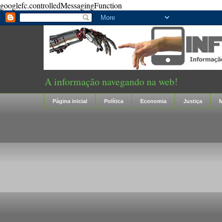
googlefc.controlledMessagingFunction
A informação navegando na web!
Página inicial
Política
Economia
Justiça