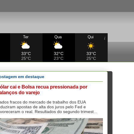
Ter
Qua
Qui
33°C
32°C
33°C
25°C
23°C
25°C
ostagem em destaque
ólar cai e Bolsa recua pressionada por
alanços do varejo
ados fracos do mercado de trabalho dos EUA
eduziram apostas de alta dos juros pelo Fed e
avoreceram o real. Resultados do segundo trimest...