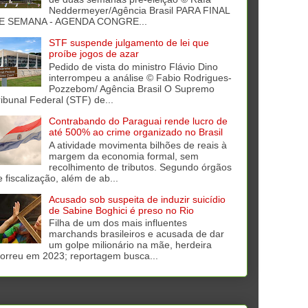
Neddermeyer/Agência Brasil PARA FINAL
E SEMANA - AGENDA CONGRE...
STF suspende julgamento de lei que
proíbe jogos de azar
Pedido de vista do ministro Flávio Dino
interrompeu a análise © Fabio Rodrigues-
Pozzebom/ Agência Brasil O Supremo
ribunal Federal (STF) de...
Contrabando do Paraguai rende lucro de
até 500% ao crime organizado no Brasil
A atividade movimenta bilhões de reais à
margem da economia formal, sem
recolhimento de tributos. Segundo órgãos
e fiscalização, além de ab...
Acusado sob suspeita de induzir suicídio
de Sabine Boghici é preso no Rio
Filha de um dos mais influentes
marchands brasileiros e acusada de dar
um golpe milionário na mãe, herdeira
orreu em 2023; reportagem busca...