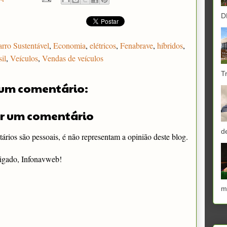
D
rro Sustentável
,
Economia
,
elétricos
,
Fenabrave
,
híbridos
,
il
,
Veículos
,
Vendas de veículos
T
um comentário:
r um comentário
d
rios são pessoais, é não representam a opinião deste blog.
igado, Infonavweb!
m