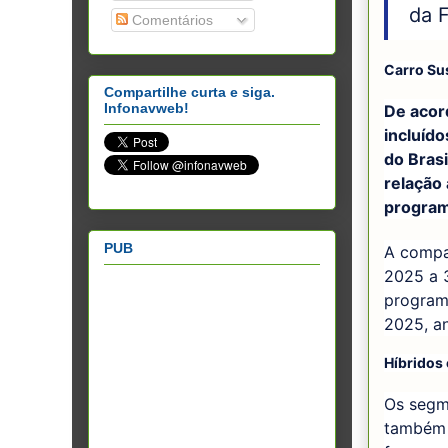
da F
Comentários
Carro Su
Compartilhe curta e siga.
Infonavweb!
De acor
incluíd
do Bras
relação
program
PUB
A compar
2025 a 3
programa
2025, an
Híbridos 
Os segme
também o