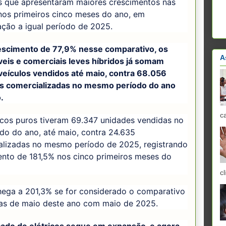
s que apresentaram maiores crescimentos nas
nos primeiros cinco meses do ano, em
ção a igual período de 2025.
scimento de 77,9% nesse comparativo, os
A
eis e comerciais leves híbridos já somam
 veículos vendidos até maio, contra 68.056
s comercializadas no mesmo período do ano
.
c
icos puros tiveram 69.347 unidades vendidas no
do do ano, até maio, contra 24.635
alizadas no mesmo período de 2025, registrando
ento de 181,5% nos cinco primeiros meses do
cl
hega a 201,3% se for considerado o comparativo
as de maio deste ano com maio de 2025.
ado de elétricos segue em expansão, e agora