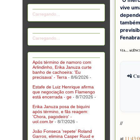
vive uma
Carregando...
depende
também 
previsib
Fenabra
Carregando...
VIA… AGÊNCI
Após término de namoro com
Arlindinho, Erika Januza curte
banho de cachoeira: 'Eu
📲 Cur
precisava' - Terra
- 8/6/2026
-
Estafe de Luiz Henrique afirma
que negociação com Flamengo
está encerrada - ge
- 8/7/2026
-
Erika Januza posa de biquíni
após término, e fãs reagem:
'Chora, pagodeiro' -
uol.com.br
- 8/7/2026
-
//
João Fonseca 'repete' Roland
Garros, elimina Casper Ruud e
at
11:43:0