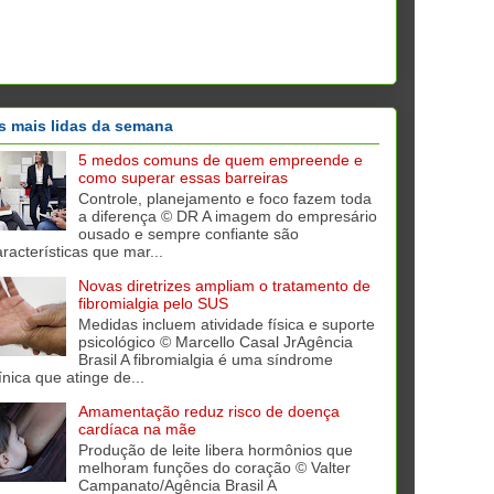
s mais lidas da semana
5 medos comuns de quem empreende e
como superar essas barreiras
Controle, planejamento e foco fazem toda
a diferença © DR A imagem do empresário
ousado e sempre confiante são
aracterísticas que mar...
Novas diretrizes ampliam o tratamento de
fibromialgia pelo SUS
Medidas incluem atividade física e suporte
psicológico © Marcello Casal JrAgência
Brasil A fibromialgia é uma síndrome
ínica que atinge de...
Amamentação reduz risco de doença
cardíaca na mãe
Produção de leite libera hormônios que
melhoram funções do coração © Valter
Campanato/Agência Brasil A