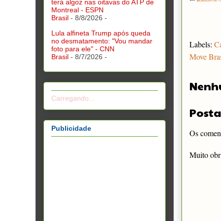
terá algoz nas oitavas do ATP de
Montreal - ESPN
Brasil
- 8/8/2026
-
Lula alfineta Trump após queda
no desmatamento: "Vou mandar
Labels:
Ca
foto para ele" - CNN
Move Bras
Brasil
- 8/7/2026
-
Nenh
Carregando...
Posta
Publicidade
Os comentá
Muito obr