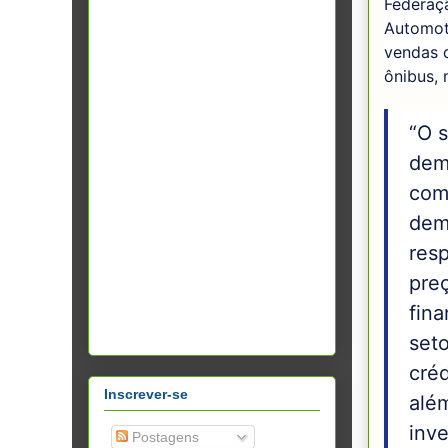
Federaçã
Automot
vendas d
ônibus,
“O s
dem
com
dem
res
preç
fin
set
créd
Inscrever-se
além
inv
Postagens