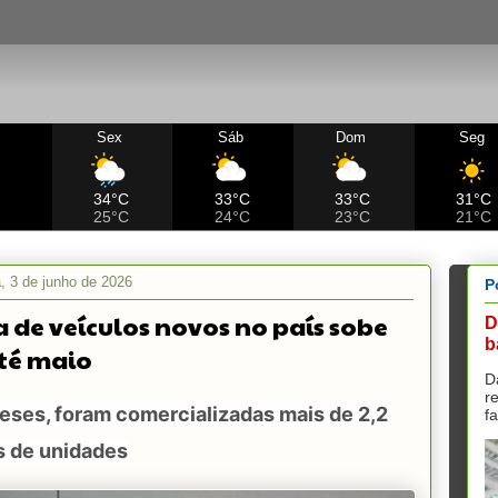
Sex
Sáb
Dom
Seg
C
34°C
33°C
33°C
31°C
25°C
24°C
23°C
21°C
a, 3 de junho de 2026
P
 de veículos novos no país sobe
D
b
té maio
D
r
eses, foram comercializadas mais de 2,2
f
s de unidades