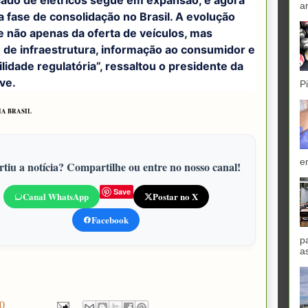
a
 fase de consolidação no Brasil. A evolução
 não apenas da oferta de veículos, mas
de infraestrutura, informação ao consumidor e
ilidade regulatória”, ressaltou o presidente da
ve.
P
A BRASIL
e
tiu a notícia? Compartilhe ou entre no nosso canal!
Save
Canal WhatsApp
Postar no X
Facebook
p
a
0