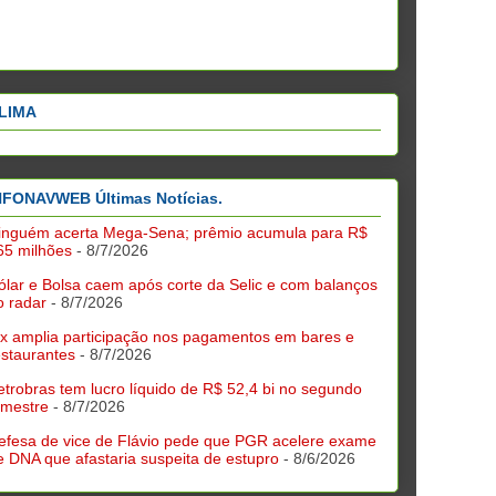
LIMA
NFONAVWEB Últimas Notícias.
inguém acerta Mega-Sena; prêmio acumula para R$
65 milhões
- 8/7/2026
ólar e Bolsa caem após corte da Selic e com balanços
o radar
- 8/7/2026
ix amplia participação nos pagamentos em bares e
estaurantes
- 8/7/2026
etrobras tem lucro líquido de R$ 52,4 bi no segundo
rimestre
- 8/7/2026
efesa de vice de Flávio pede que PGR acelere exame
e DNA que afastaria suspeita de estupro
- 8/6/2026