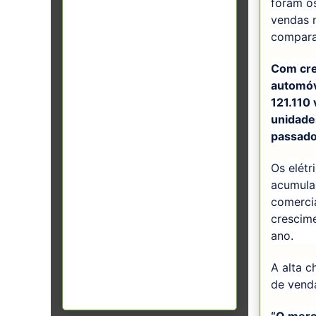
foram o
vendas 
compara
Com cre
automóv
121.110
unidade
passado
Os elétr
acumula
comerci
crescim
ano.
A alta c
de vend
“O merc