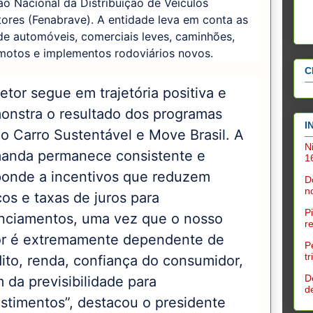
o Nacional da Distribuição de Veículos
ores (Fenabrave). A entidade leva em conta as
e automóveis, comerciais leves, caminhões,
 motos e implementos rodoviários novos.
C
etor segue em trajetória positiva e
onstra o resultado dos programas
I
o Carro Sustentável e Move Brasil. A
N
anda permanece consistente e
1
ponde a incentivos que reduzem
D
n
os e taxas de juros para
P
anciamentos, uma vez que o nosso
r
or é extremamente dependente de
P
t
ito, renda, confiança do consumidor,
D
 da previsibilidade para
d
estimentos”, destacou o presidente