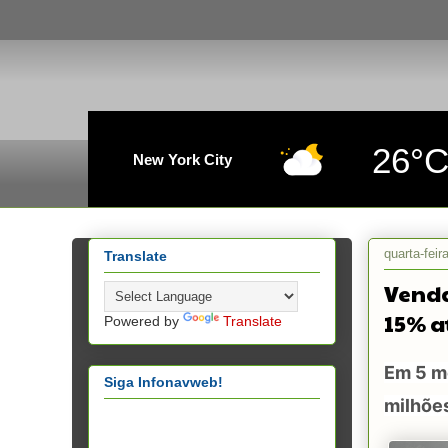
26°
New York City
quarta-feir
Translate
Venda
15% a
Powered by
Translate
Em 5 m
Siga Infonavweb!
milhõe