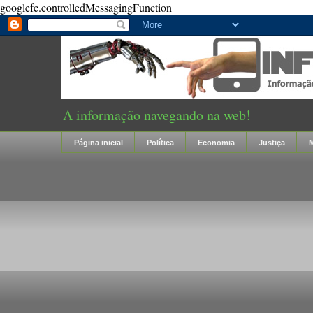
googlefc.controlledMessagingFunction
A informação navegando na web!
Página inicial
Política
Economia
Justiça