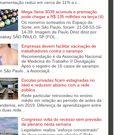
mamentação reduz em cerca de 11% a c...
Mega-Sena 3039 acumula e premiação
pode chegar a R$ 135 milhões na terça (4)
Os números sorteados no Espaço da
Sorte, em São Paulo, foram: 21-58-53-16-
14-39. Imagem de Paulo Diniz diniz por
ixabay SÃO PAULO, SP (FOL...
Empresas devem facilitar vacinação de
trabalhadores contra o sarampo
Recomendação é da Associação Nacional
de Medicina do Trabalho © Divulgação
Após o registro de 16 casos de sarampo
m São Paulo , a Associaçã...
Escolas privadas ficam estagnadas no
Ideb e reduzem abismo com a rede
pública
Rede particular retrocedeu no ensino
médio em relação ao período de antes da
andemia, em 2019. Diferença de aprendizagem entre
s duas rede...
Congresso volta do recesso sem previsão
de plenário nesta semana
Legislativo realiza “esforço concentrado”
de duas semanas pré-eleição © Rafa