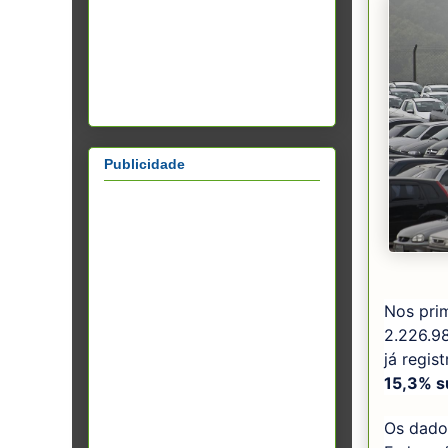
Publicidade
Nos pri
2.226.9
já regis
15,3% s
Os dados