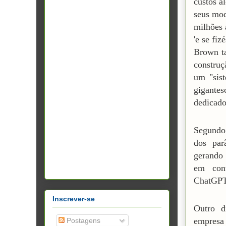
custos a
seus mod
milhões 
'e se fi
Brown t
construç
um "sis
gigante
dedicado
Segundo 
dos par
gerando 
em cont
ChatGPT
Inscrever-se
Outro d
empresa
Postagens