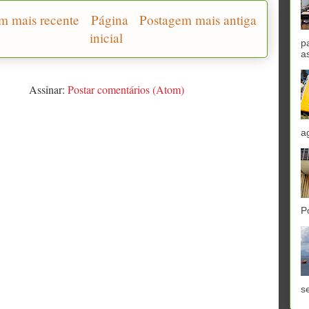
m mais recente
Página
Postagem mais antiga
inicial
p
a
Assinar:
Postar comentários (Atom)
a
P
se