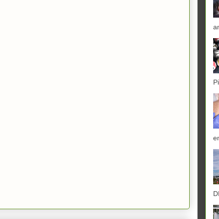
a
P
e
D