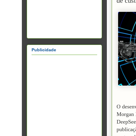
de cus
Publicidade
O desenv
Morgan B
DeepSee
publicaç