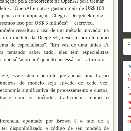
lcançada pela concorrente da OpenAI para treinar
elos. "OpenAI e outras gastam mais de US$ 100
apenas em computação. Chega a DeepSeek e diz:
zéssemos isso por US$ 5 milhões?'", escreveu.
ambém ressaltou o uso de um método inovador na
ão do modelo da DeepSeek, descrito por ele como
C
tema de especialistas". "Em vez de uma única IA
sca tentando saber tudo, eles têm especialistas
s que só 'acordam' quando necessários", afirmou.
I
ele, esse sistema permite que apenas uma fração
N
1
âmetros do modelo seja ativada de cada vez,
D
economia significativa de processamento e custos,
n
raste com os métodos tradicionais, como o
P
.
r
P
iferencial apontado por Brown é o fato de a
t
 ter disponibilizado o código de seu modelo de
D