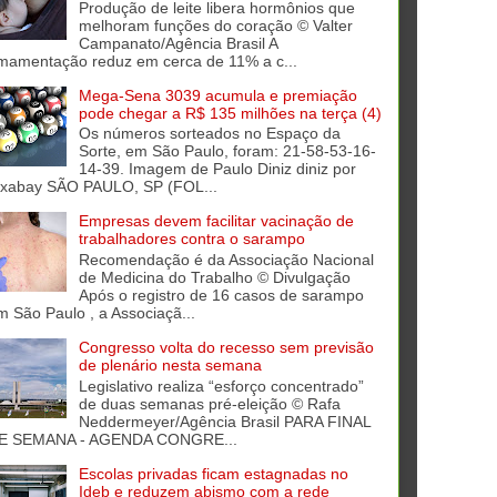
Produção de leite libera hormônios que
melhoram funções do coração © Valter
Campanato/Agência Brasil A
mamentação reduz em cerca de 11% a c...
Mega-Sena 3039 acumula e premiação
pode chegar a R$ 135 milhões na terça (4)
Os números sorteados no Espaço da
Sorte, em São Paulo, foram: 21-58-53-16-
14-39. Imagem de Paulo Diniz diniz por
ixabay SÃO PAULO, SP (FOL...
Empresas devem facilitar vacinação de
trabalhadores contra o sarampo
Recomendação é da Associação Nacional
de Medicina do Trabalho © Divulgação
Após o registro de 16 casos de sarampo
m São Paulo , a Associaçã...
Congresso volta do recesso sem previsão
de plenário nesta semana
Legislativo realiza “esforço concentrado”
de duas semanas pré-eleição © Rafa
Neddermeyer/Agência Brasil PARA FINAL
E SEMANA - AGENDA CONGRE...
Escolas privadas ficam estagnadas no
Ideb e reduzem abismo com a rede