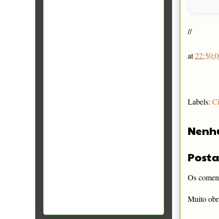
//
at
22:50:0
Labels:
Ci
Nenh
Posta
Os comentá
Muito obr