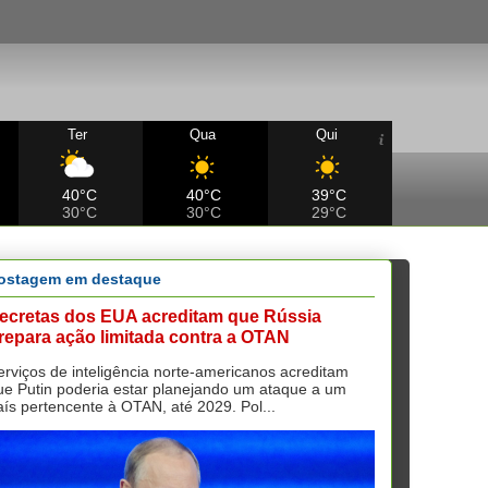
Ter
Qua
Qui
40°C
40°C
39°C
30°C
30°C
29°C
ostagem em destaque
ecretas dos EUA acreditam que Rússia
repara ação limitada contra a OTAN
erviços de inteligência norte-americanos acreditam
ue Putin poderia estar planejando um ataque a um
aís pertencente à OTAN, até 2029. Pol...