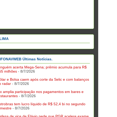
LIMA
NFONAVWEB Últimas Notícias.
inguém acerta Mega-Sena; prêmio acumula para R$
65 milhões
- 8/7/2026
ólar e Bolsa caem após corte da Selic e com balanços
o radar
- 8/7/2026
ix amplia participação nos pagamentos em bares e
estaurantes
- 8/7/2026
etrobras tem lucro líquido de R$ 52,4 bi no segundo
rimestre
- 8/7/2026
efesa de vice de Flávio pede que PGR acelere exame