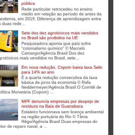
pública
Rede particular retrocedeu no ensino
médio em relação ao período de antes da
andemia, em 2019. Diferença de aprendizagem entre
s duas rede...
Sete dos dez agrotóxicos mais vendidos
no Brasil são proibidos na UE
Pesquisadora aponta que país sofre
“colonialismo químico” © Marcelo
Camargo/Agência Brasil Dos dez
grotóxicos mais vendidos no Brasil, sete...
Em nova redução, Copom baixa taxa Selic
para 14% ao ano
É a quarta redução consecutiva da taxa
básica de juros da economia © Rafa
Neddermeyer/Agência Brasil O Comitê de
olítica Monetária (Copom) ...
MPF denuncia empresas por despejo de
resíduos na Baía de Guanabara
Estaleiro funcionava sem licença ambiental
na região portuária do Rio © Tânia
Rêgo/Agência Brasil Duas empresas do
tor de reparo naval, a ...