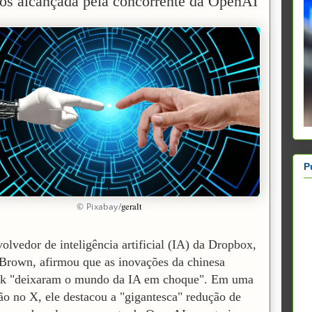
tos alcançada pela concorrente da OpenAI
P
geralt
© Pixabay/
olvedor de inteligência artificial (IA) da Dropbox,
rown, afirmou que as inovações da chinesa
k "deixaram o mundo da IA em choque". Em uma
ão no X, ele destacou a "gigantesca" redução de