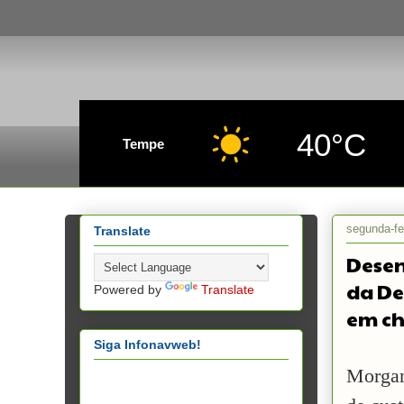
40°C
Tempe
segunda-fe
Translate
Desen
da De
Powered by
Translate
em ch
Siga Infonavweb!
Morgan