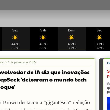
Sex
Sáb
Dom
Seg
44°C
46°C
45°C
39°C
32°C
33°C
33°C
32°C
ira, 27 de janeiro de 2025
P
volvedor de IA diz que inovações
S
p
epSeek 'deixaram o mundo tech
S
oque'
q
p
 Brown destacou a "gigantesca" redução