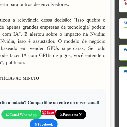
d
erta para outros desenvolvedores.
tizou a relevância dessa decisão: "Isso quebra o
S
e 'apenas grandes empresas de tecnologia' podem
r com IA". E alertou sobre o impacto na Nvidia:
 Nvidia, isso é assustador. O modelo de negócio
 baseado em vender GPUs supercaras. Se todo
V
ode fazer IA com GPUs de jogos, você entende o
", publicou.
P
OTÍCIAS AO MINUTO
tiu a notícia? Compartilhe ou entre no nosso canal!
Save
Canal WhatsApp
Postar no X
Facebook