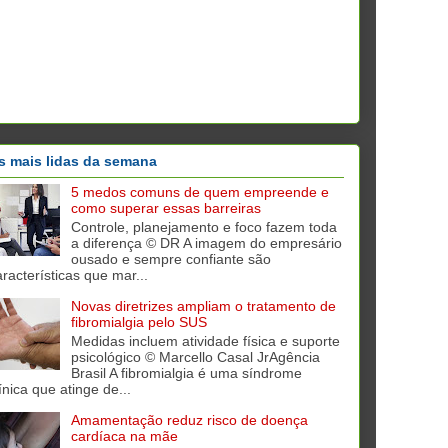
s mais lidas da semana
5 medos comuns de quem empreende e
como superar essas barreiras
Controle, planejamento e foco fazem toda
a diferença © DR A imagem do empresário
ousado e sempre confiante são
aracterísticas que mar...
Novas diretrizes ampliam o tratamento de
fibromialgia pelo SUS
Medidas incluem atividade física e suporte
psicológico © Marcello Casal JrAgência
Brasil A fibromialgia é uma síndrome
ínica que atinge de...
Amamentação reduz risco de doença
cardíaca na mãe