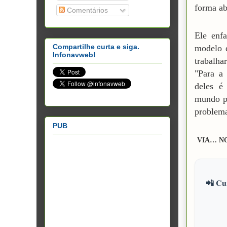
forma ab
Comentários
Ele enfa
Compartilhe curta e siga.
modelo d
Infonavweb!
trabalha
"Para a
deles é
mundo p
problema
PUB
VIA… N
📲 Cur