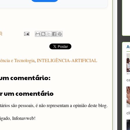
0
A
ência e Tecnologia
,
INTELIGÊNCIA-ARTIFICIAL
um comentário:
c
r um comentário
rios são pessoais, é não representam a opinião deste blog.
cl
igado, Infonavweb!