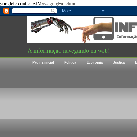
googlefc.controlledMessagingFunction
A informação navegando na web!
Página inicial
Política
Economia
Justiça