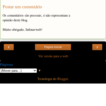
Postar um comentário
Os comentários são pessoais, é não representam a
opinião deste blog.
Muito obrigado, Infonavweb!
‹
›
Página inicial
Ver versão para a web
Páginas
▼
Tecnologia do
Blogger
.