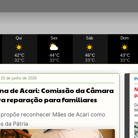
Qui
Sex
Sáb
Dom
42°C
44°C
46°C
43°C
32°C
33°C
33°C
33°C
, 16 de junho de 2026
P
na de Acari: Comissão da Câmara
N
p
a reparação para familiares
D
M
o propõe reconhecer Mães de Acari como
a
s da Pátria