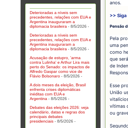
anos.
Deterioradas a níveis sem
>> Siga
precedentes, relações com EUA e
Argentina inauguraram a
Pensão d
diplomacia brasileira
- 8/5/2026
-
Deterioradas a níveis sem
Pela pro
precedentes, relações com EUA e
Argentina inauguraram a
uma pens
diplomacia brasileira
- 8/5/2026
-
como her
Acusação de estupro, 'arma
que ser
contra Lulinha' e Arthur Lira mais
de Inde
perto do Senado: os impactos de
Alfredo Gaspar como vice de
Respons
Flávio Bolsonaro
- 8/5/2026
-
A dois meses da eleição, Brasil
Esse pr
enfrenta crises diplomáticas
União u
inéditas com EUA e
Argentina
- 8/5/2026
-
vitalíci
vítimas 
Debates das eleições 2026: veja
calendário, datas e regras dos
ou grave
principais debates
presidenciais
- 8/5/2026
-
Segundo