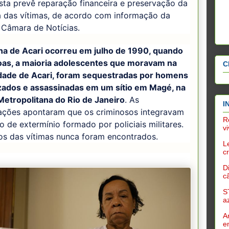
ta prevê reparação financeira e preservação da
 das vítimas, de acordo com informação da
 Câmara de Notícias.
na de Acari ocorreu em julho de 1990, quando
oas, a maioria adolescentes que moravam na
C
ade de Acari, foram sequestradas por homens
ados e assassinadas em um sítio em Magé, na
Metropolitana do Rio de Janeiro
. As
I
gações apontaram que os criminosos integravam
R
 de extermínio formado por policiais militares.
v
os das vítimas nunca foram encontrados.
L
c
D
c
S
a
A
e