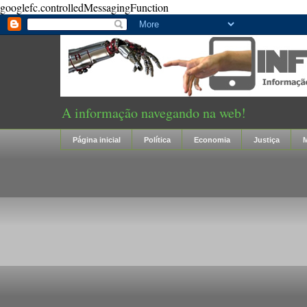
googlefc.controlledMessagingFunction
A informação navegando na web!
Página inicial
Política
Economia
Justiça