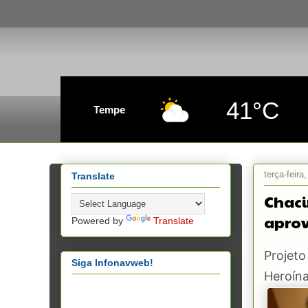
41°C
Tempe
terça-feira
Translate
Chaci
aprov
Powered by
Translate
Projet
Siga Infonavweb!
Heroína