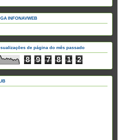
IGA INFONAVWEB
isualizações de página do mês passado
8
9
7
8
1
2
UB