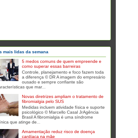
s mais lidas da semana
5 medos comuns de quem empreende e
como superar essas barreiras
Controle, planejamento e foco fazem toda
a diferença © DR A imagem do empresário
ousado e sempre confiante são
aracterísticas que mar...
Novas diretrizes ampliam o tratamento de
fibromialgia pelo SUS
Medidas incluem atividade física e suporte
psicológico © Marcello Casal JrAgência
Brasil A fibromialgia é uma síndrome
ínica que atinge de...
Amamentação reduz risco de doença
cardíaca na mãe