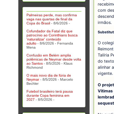
recebim
com des
Palmeiras perde, mas confirma
descende
vaga nas quartas de final da
irmãos.
Copa do Brasil
- 8/6/2026
-
Cofundador da Fatal diz que
Substitut
patrocínio ao Corinthians busca
'naturalizar' conteúdo
O colegi
adulto
- 8/6/2026
- Fernanda
Mena
Reimont 
Talíria 
Confusão em Belém amplia
polêmicas de Neymar desde volta
do texto
ao Santos
- 8/5/2026
- Klaus
alinhar 
Richmond
vigente.
O mais novo dia de fúria de
Neymar
- 8/5/2026
- Marcelo
Bechler
O projet
Vítimas
Futebol brasileiro terá pausa
durante Copa feminina em
lembrad
2027
- 8/5/2026
-
sequest