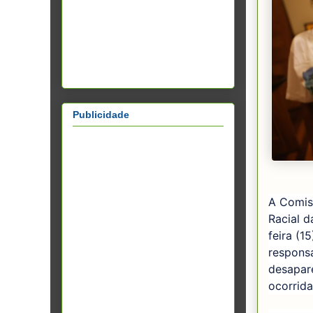
Publicidade
A Comis
Racial 
feira (1
responsa
desapar
ocorrida