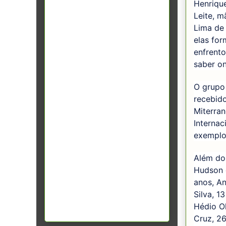
Henrique
Leite, m
Lima de
elas fo
enfrent
saber o
O grupo
recebido
Miterran
Internac
exemplos
Além dos
Hudson d
anos, An
Silva, 1
Hédio Ol
Cruz, 26