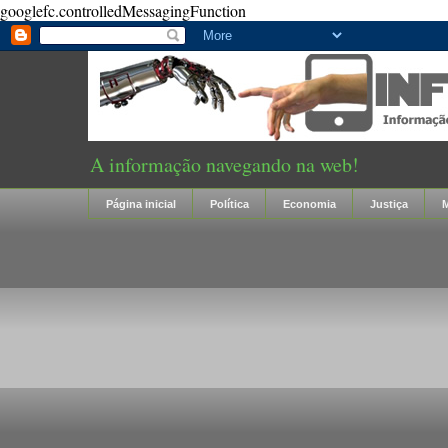
googlefc.controlledMessagingFunction
A informação navegando na web!
Página inicial
Política
Economia
Justiça