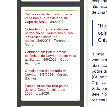
chegada 
não esta
de uma “
Palmeiras perde, mas confirma
vaga nas quartas de final da
Copa do Brasil
- 8/6/2026
-
“Ho
Cofundador da Fatal diz que
opi
patrocínio ao Corinthians busca
'naturalizar' conteúdo
Clá
adulto
- 8/6/2026
- Fernanda
Mena
Confusão em Belém amplia
“E hoje,
polêmicas de Neymar desde volta
vamos m
ao Santos
- 8/5/2026
- Klaus
Richmond
absoluta
podre da
O mais novo dia de fúria de
Neymar
- 8/5/2026
- Marcelo
[Grupo 
Bechler
Organiza
Futebol brasileiro terá pausa
todo o i
durante Copa feminina em
2027
- 8/5/2026
-
dele. Nó
testemu