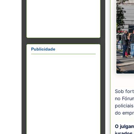
Publicidade
Sob fort
no Fórum
policiai
do empre
O julgam
jurados 