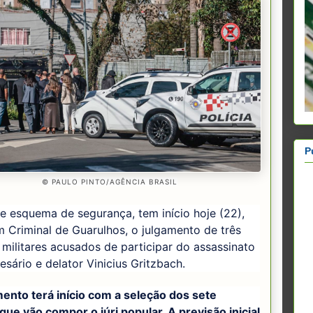
P
© PAULO PINTO/AGÊNCIA BRASIL
e esquema de segurança, tem início hoje (22),
 Criminal de Guarulhos, o julgamento de três
s militares acusados de participar do assassinato
sário e delator Vinicius Gritzbach.
ento terá início com a seleção dos sete
que vão compor o júri popular. A previsão inicial