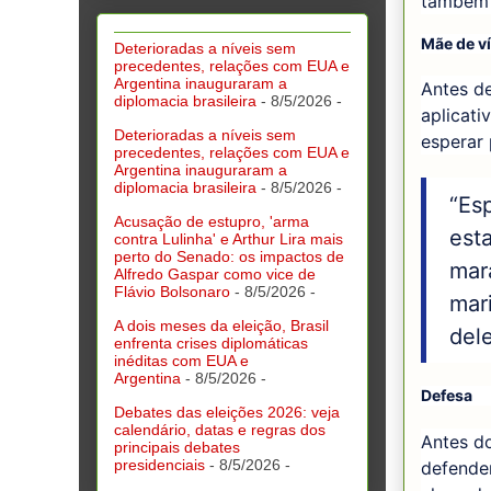
também 
Mãe de v
Deterioradas a níveis sem
precedentes, relações com EUA e
Argentina inauguraram a
Antes de
diplomacia brasileira
- 8/5/2026
-
aplicati
Deterioradas a níveis sem
esperar 
precedentes, relações com EUA e
Argentina inauguraram a
diplomacia brasileira
- 8/5/2026
-
“Esp
Acusação de estupro, 'arma
esta
contra Lulinha' e Arthur Lira mais
perto do Senado: os impactos de
mar
Alfredo Gaspar como vice de
Flávio Bolsonaro
- 8/5/2026
-
mari
A dois meses da eleição, Brasil
del
enfrenta crises diplomáticas
inéditas com EUA e
Argentina
- 8/5/2026
-
Defesa
Debates das eleições 2026: veja
calendário, datas e regras dos
Antes do
principais debates
presidenciais
- 8/5/2026
-
defende