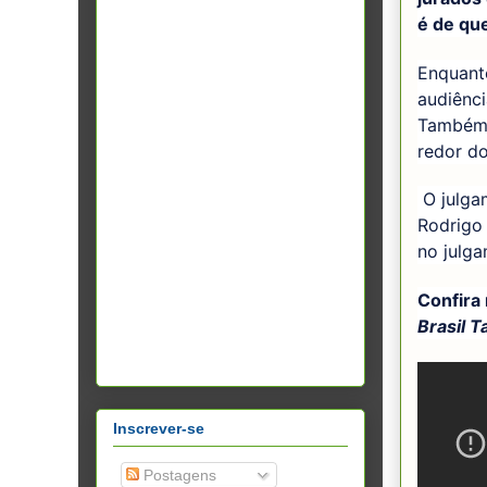
é de que
Enquant
audiênci
Também 
redor do
O julgam
Rodrigo
no julg
Confira
Brasil T
Inscrever-se
Postagens