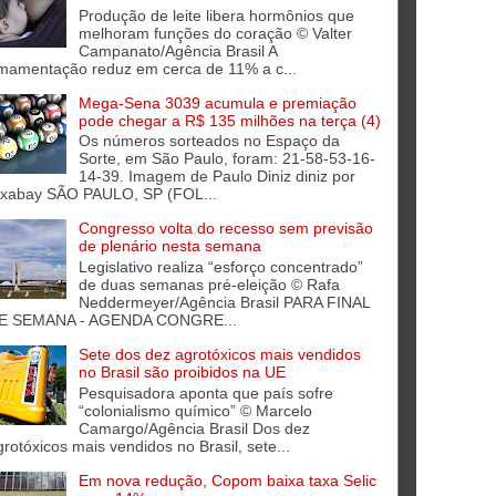
Produção de leite libera hormônios que
melhoram funções do coração © Valter
Campanato/Agência Brasil A
mamentação reduz em cerca de 11% a c...
Mega-Sena 3039 acumula e premiação
pode chegar a R$ 135 milhões na terça (4)
Os números sorteados no Espaço da
Sorte, em São Paulo, foram: 21-58-53-16-
14-39. Imagem de Paulo Diniz diniz por
ixabay SÃO PAULO, SP (FOL...
Congresso volta do recesso sem previsão
de plenário nesta semana
Legislativo realiza “esforço concentrado”
de duas semanas pré-eleição © Rafa
Neddermeyer/Agência Brasil PARA FINAL
E SEMANA - AGENDA CONGRE...
Sete dos dez agrotóxicos mais vendidos
no Brasil são proibidos na UE
Pesquisadora aponta que país sofre
“colonialismo químico” © Marcelo
Camargo/Agência Brasil Dos dez
grotóxicos mais vendidos no Brasil, sete...
Em nova redução, Copom baixa taxa Selic