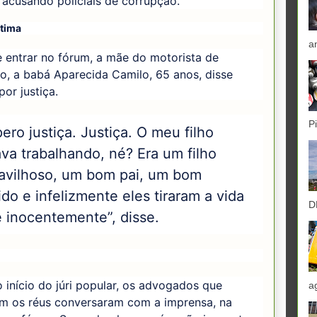
acusando policiais de corrupção.
ítima
a
 entrar no fórum, a mãe do motorista de
vo, a babá Aparecida Camilo, 65 anos, disse
por justiça.
P
ero justiça. Justiça. O meu filho
va trabalhando, né? Era um filho
avilhoso, um bom pai, um bom
do e infelizmente eles tiraram a vida
D
e inocentemente”, disse.
 início do júri popular, os advogados que
a
m os réus conversaram com a imprensa, na