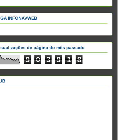
IGA INFONAVWEB
isualizações de página do mês passado
9
0
3
9
1
8
UB