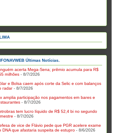
LIMA
NFONAVWEB Últimas Notícias.
inguém acerta Mega-Sena; prêmio acumula para R$
65 milhões
- 8/7/2026
ólar e Bolsa caem após corte da Selic e com balanços
o radar
- 8/7/2026
ix amplia participação nos pagamentos em bares e
estaurantes
- 8/7/2026
etrobras tem lucro líquido de R$ 52,4 bi no segundo
rimestre
- 8/7/2026
efesa de vice de Flávio pede que PGR acelere exame
e DNA que afastaria suspeita de estupro
- 8/6/2026