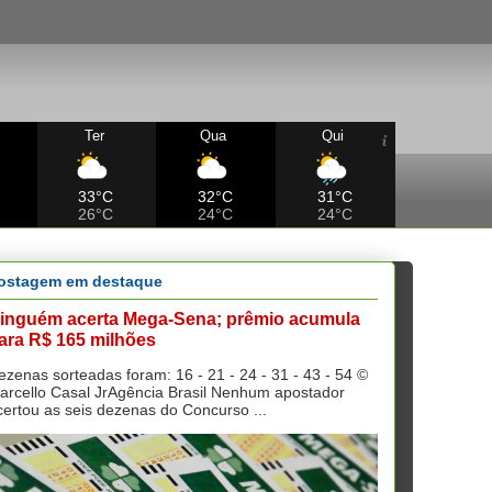
Ter
Qua
Qui
33°C
32°C
31°C
26°C
24°C
24°C
ostagem em destaque
inguém acerta Mega-Sena; prêmio acumula
ara R$ 165 milhões
ezenas sorteadas foram: 16 - 21 - 24 - 31 - 43 - 54 ©
arcello Casal JrAgência Brasil Nenhum apostador
certou as seis dezenas do Concurso ...