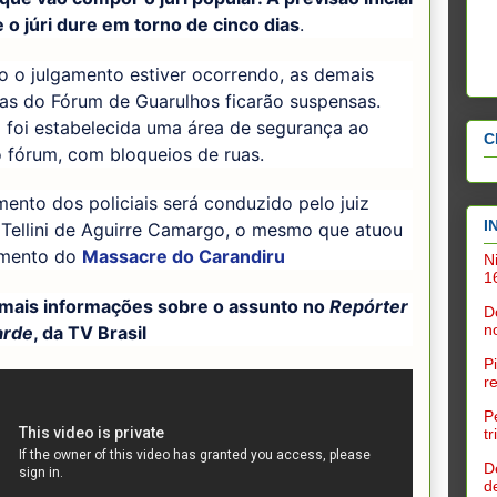
 o júri dure em torno de cinco dias
.
o o julgamento estiver ocorrendo, as demais
as do Fórum de Guarulhos ficarão suspensas.
foi estabelecida uma área de segurança ao
C
 fórum, com bloqueios de ruas.
ento dos policiais será conduzido pelo juiz
I
 Tellini de Aguirre Camargo, o mesmo que atuou
amento do
Massacre do Carandiru
N
1
 mais informações sobre o assunto no
Repórter
D
n
arde
, da TV Brasil
P
r
P
t
D
d