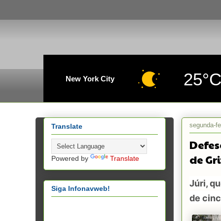
25°
New York City
segunda-fe
Translate
Defes
de Gr
Powered by
Translate
Júri, q
Siga Infonavweb!
de cinc