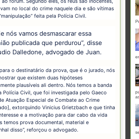
ao fórum. Segundo eles, os réus são inocentes,
vam no local do crime naquele dia e são vítimas
manipulação” feita pela Polícia Civil.
P
je nós vamos desmascarar essa
nião publicada que perdurou”, disse
udio Dalledone, advogado de Juan.
e
 para o destinatário da prova, que é o jurado, nós
ostrar que existem duas hipóteses
mente plausíveis ali dentro. Nós temos a banda
 Polícia Civil, que foi investigada pelo Gaeco
p
a
de Atuação Especial de Combate ao Crime
do], extorquindo Vinicius Grietzbach e que tinha
nteresse e a motivação para dar cabo da vida
s temos prova documental, material e
nhal disso”, reforçou o advogado.
se