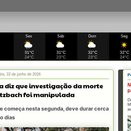
Sex
Sáb
Dom
Seg
C
31°C
31°C
32°C
32°C
24°C
23°C
23°C
24°C
ira, 22 de junho de 2026
P
a diz que investigação da morte
N
p
itzbach foi manipulada
D
M
ue começa nesta segunda, deve durar cerca
a
o dias