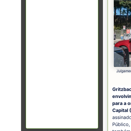
Julgamen
Gritzba
envolvi
para a 
Capital
assinad
Público