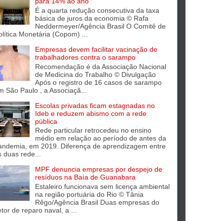
para 14% ao ano
É a quarta redução consecutiva da taxa
básica de juros da economia © Rafa
Neddermeyer/Agência Brasil O Comitê de
olítica Monetária (Copom) ...
Empresas devem facilitar vacinação de
trabalhadores contra o sarampo
Recomendação é da Associação Nacional
de Medicina do Trabalho © Divulgação
Após o registro de 16 casos de sarampo
m São Paulo , a Associaçã...
Escolas privadas ficam estagnadas no
Ideb e reduzem abismo com a rede
pública
Rede particular retrocedeu no ensino
médio em relação ao período de antes da
andemia, em 2019. Diferença de aprendizagem entre
s duas rede...
MPF denuncia empresas por despejo de
resíduos na Baía de Guanabara
Estaleiro funcionava sem licença ambiental
na região portuária do Rio © Tânia
Rêgo/Agência Brasil Duas empresas do
tor de reparo naval, a ...