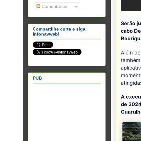
Comentários
Serão j
Compartilhe curta e siga.
cabo De
Infonavweb!
Rodrigu
Além do
também 
aplicati
momento 
PUB
atingida
A execu
de 2024
Guarulh