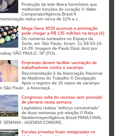
Produção de leite libera hormônios que
melhoram funções do coração © Valter
Campanato/Agência Brasil A
mamentação reduz em cerca de 11% a c...
Mega-Sena 3039 acumula e premiação
pode chegar a R$ 135 milhões na terça (4)
Os números sorteados no Espaço da
Sorte, em São Paulo, foram: 21-58-53-16-
14-39. Imagem de Paulo Diniz diniz por
ixabay SÃO PAULO, SP (FOL...
Empresas devem facilitar vacinação de
trabalhadores contra o sarampo
Recomendação é da Associação Nacional
de Medicina do Trabalho © Divulgação
Após o registro de 16 casos de sarampo
m São Paulo , a Associaçã...
Congresso volta do recesso sem previsão
de plenário nesta semana
Legislativo realiza “esforço concentrado”
de duas semanas pré-eleição © Rafa
Neddermeyer/Agência Brasil PARA FINAL
E SEMANA - AGENDA CONGRE...
Escolas privadas ficam estagnadas no