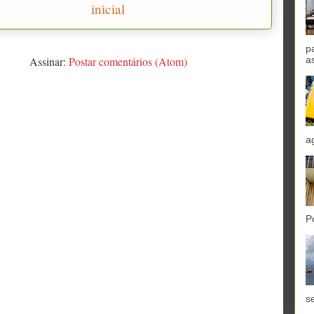
inicial
p
Assinar:
Postar comentários (Atom)
a
a
P
se