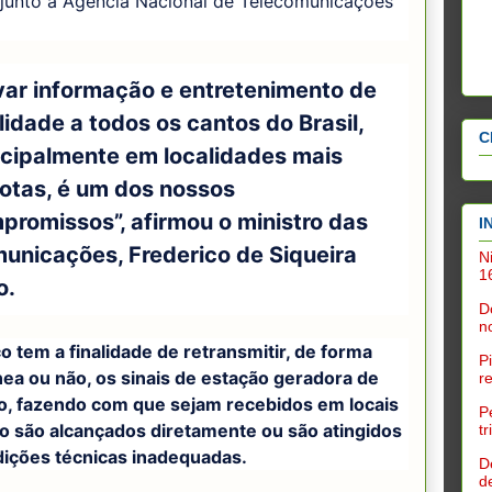
 junto à Agência Nacional de Telecomunicações
var informação e entretenimento de
lidade a todos os cantos do Brasil,
C
ncipalmente em localidades mais
otas, é um dos nossos
promissos”, afirmou o ministro das
I
unicações, Frederico de Siqueira
N
1
o.
D
n
o tem a finalidade de retransmitir, de forma
P
nea ou não, os sinais de estação geradora de
r
ão, fazendo com que sejam recebidos em locais
P
o são alcançados diretamente ou são atingidos
t
ições técnicas inadequadas.
D
d