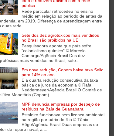
Ideb e reduzem abismo com a rede
pública
Rede particular retrocedeu no ensino
médio em relação ao período de antes da
andemia, em 2019. Diferença de aprendizagem entre
s duas rede...
Sete dos dez agrotóxicos mais vendidos
no Brasil são proibidos na UE
Pesquisadora aponta que país sofre
“colonialismo químico” © Marcelo
Camargo/Agência Brasil Dos dez
grotóxicos mais vendidos no Brasil, sete...
Em nova redução, Copom baixa taxa Selic
para 14% ao ano
É a quarta redução consecutiva da taxa
básica de juros da economia © Rafa
Neddermeyer/Agência Brasil O Comitê de
olítica Monetária (Copom) ...
MPF denuncia empresas por despejo de
resíduos na Baía de Guanabara
Estaleiro funcionava sem licença ambiental
na região portuária do Rio © Tânia
Rêgo/Agência Brasil Duas empresas do
tor de reparo naval, a ...