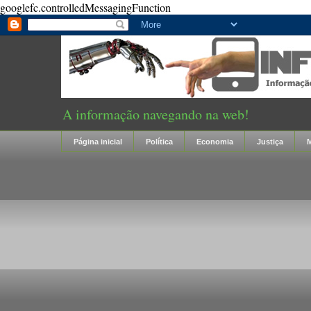
googlefc.controlledMessagingFunction
A informação navegando na web!
Página inicial
Política
Economia
Justiça