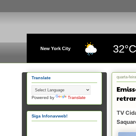
32°
New York City
quarta-feir
Translate
Emiss
retra
Powered by
Translate
TV Cida
Siga Infonavweb!
Saquar