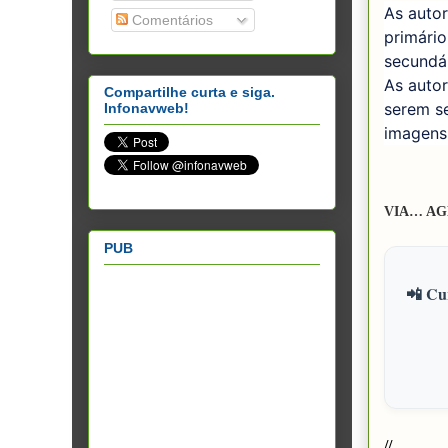
As auto
Comentários
primário
secundár
As autor
Compartilhe curta e siga.
serem se
Infonavweb!
imagens
VIA… AG
PUB
📲 Cur
//