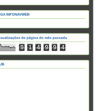
IGA INFONAVWEB
isualizações de página do mês passado
9
1
4
9
9
4
UB