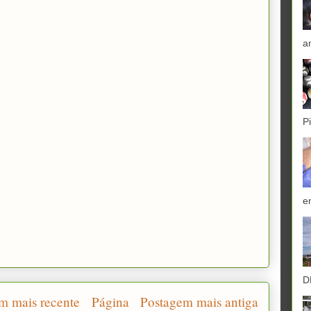
a
P
e
D
m mais recente
Página
Postagem mais antiga