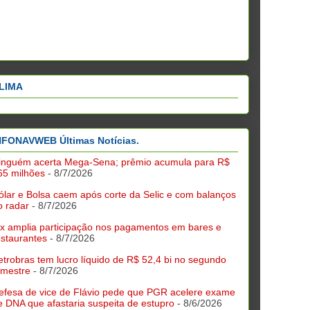
LIMA
NFONAVWEB Últimas Notícias.
inguém acerta Mega-Sena; prêmio acumula para R$
65 milhões
- 8/7/2026
ólar e Bolsa caem após corte da Selic e com balanços
o radar
- 8/7/2026
ix amplia participação nos pagamentos em bares e
estaurantes
- 8/7/2026
etrobras tem lucro líquido de R$ 52,4 bi no segundo
rimestre
- 8/7/2026
efesa de vice de Flávio pede que PGR acelere exame
e DNA que afastaria suspeita de estupro
- 8/6/2026