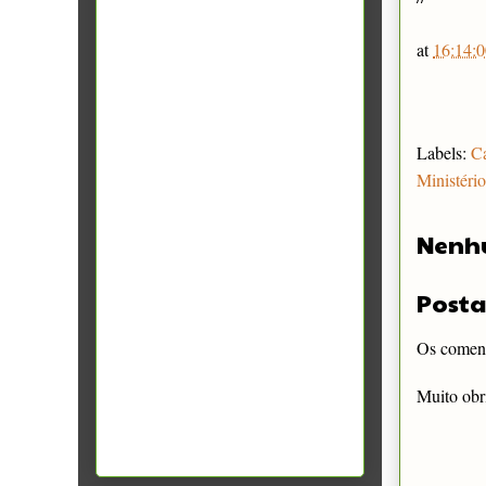
at
16:14:0
Labels:
Ca
Ministéri
Nenh
Posta
Os comentá
Muito obr