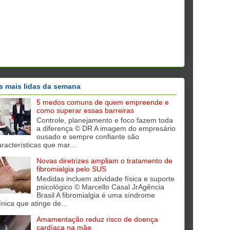
s mais lidas da semana
5 medos comuns de quem empreende e
como superar essas barreiras
Controle, planejamento e foco fazem toda
a diferença © DR A imagem do empresário
ousado e sempre confiante são
aracterísticas que mar...
Novas diretrizes ampliam o tratamento de
fibromialgia pelo SUS
Medidas incluem atividade física e suporte
psicológico © Marcello Casal JrAgência
Brasil A fibromialgia é uma síndrome
ínica que atinge de...
Amamentação reduz risco de doença
cardíaca na mãe