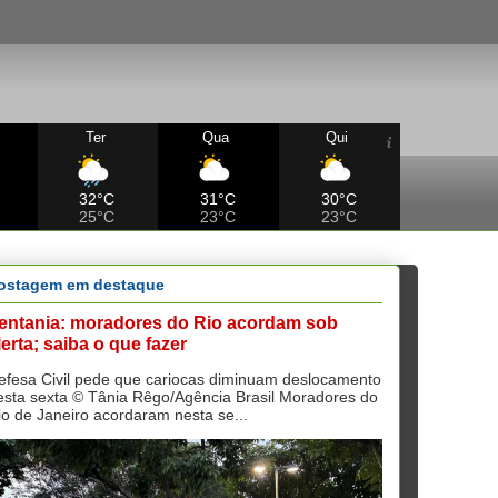
Ter
Qua
Qui
32°C
31°C
30°C
25°C
23°C
23°C
ostagem em destaque
entania: moradores do Rio acordam sob
lerta; saiba o que fazer
efesa Civil pede que cariocas diminuam deslocamento
esta sexta © Tânia Rêgo/Agência Brasil Moradores do
io de Janeiro acordaram nesta se...