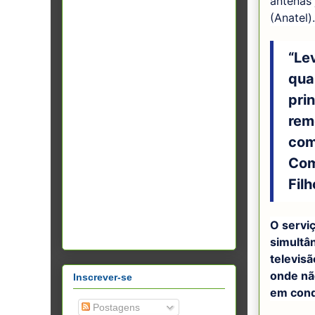
antenas
(Anatel).
“Le
qua
pri
rem
com
Com
Filh
O serviç
simultâ
televis
onde nã
Inscrever-se
em cond
Postagens