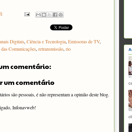
0
nais Digitais
,
Ciência e Tecnologia
,
Emissoras de TV
,
o das Comunicações
,
retransmissão
,
rio
A
um comentário:
r um comentário
c
rios são pessoais, é não representam a opinião deste blog.
igado, Infonavweb!
cl