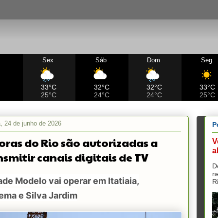
Sex
Sáb
Dom
Seg
C
33°C
32°C
32°C
33°C
25°C
24°C
24°C
25°C
a, 24 de junho de 2026
P
oras do Rio são autorizadas a
V
a
nsmitir canais digitais de TV
D
n
de Modelo vai operar em Itatiaia,
R
ema e Silva Jardim