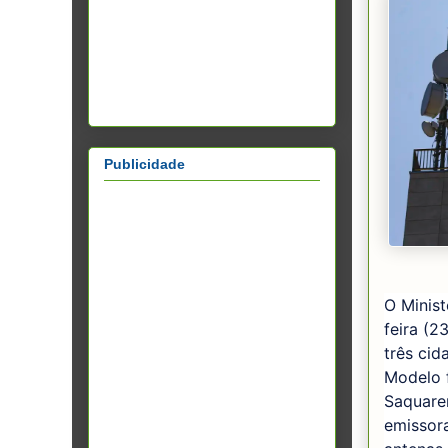
Publicidade
O Minist
feira (2
três cid
Modelo f
Saquare
emissor