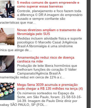
5 medos comuns de quem empreende e
como superar essas barreiras
Controle, planejamento e foco fazem toda
a diferença © DR A imagem do empresário
ousado e sempre confiante são
aracterísticas que mar...
Novas diretrizes ampliam o tratamento de
fibromialgia pelo SUS
Medidas incluem atividade física e suporte
psicológico © Marcello Casal JrAgência
Brasil A fibromialgia é uma síndrome
ínica que atinge de...
Amamentação reduz risco de doença
cardíaca na mãe
Produção de leite libera hormônios que
melhoram funções do coração © Valter
Campanato/Agência Brasil A
mamentação reduz em cerca de 11% a c...
Mega-Sena 3039 acumula e premiação
pode chegar a R$ 135 milhões na terça (4)
Os números sorteados no Espaço da
Sorte, em São Paulo, foram: 21-58-53-16-
14-39. Imagem de Paulo Diniz diniz por
ixabay SÃO PAULO, SP (FOL...