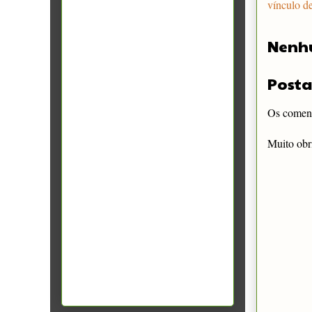
vínculo d
Nenh
Posta
Os comentá
Muito obr