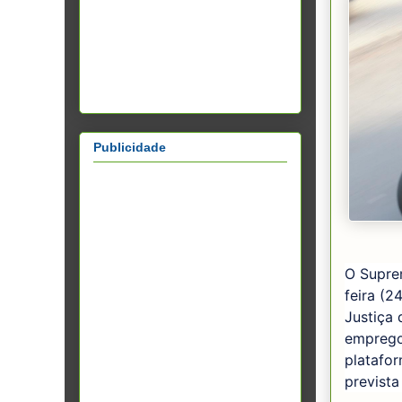
Publicidade
O Suprem
feira (2
Justiça
emprego 
platafor
prevista