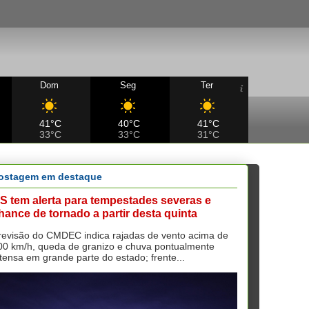
Dom
Seg
Ter
41°C
40°C
41°C
33°C
33°C
31°C
ostagem em destaque
S tem alerta para tempestades severas e
hance de tornado a partir desta quinta
revisão do CMDEC indica rajadas de vento acima de
00 km/h, queda de granizo e chuva pontualmente
ntensa em grande parte do estado; frente...