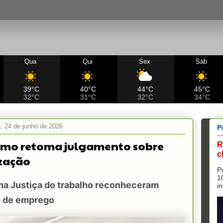
Qua
Qui
Sex
Sáb
39°C
40°C
44°C
45°C
32°C
31°C
32°C
34°C
a, 24 de junho de 2026
P
mo retoma julgamento sobre
R
c
zação
P
1
na Justiça do trabalho reconheceram
i
o de emprego