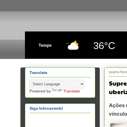
36°C
Tempe
quarta-feir
Translate
Supre
uberi
Powered by
Translate
Ações 
Siga Infonavweb!
víncul