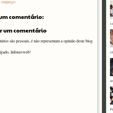
e emprego
um comentário:
c
r um comentário
rios são pessoais, é não representam a opinião deste blog.
igado, Infonavweb!
cl
a
P