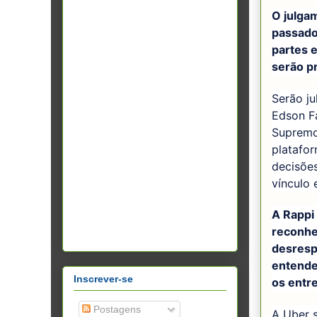
O julga
passado
partes 
serão p
Serão ju
Edson F
Supremo 
platafo
decisõe
vínculo 
A Rappi
reconhe
desresp
entende
Inscrever-se
os entr
Postagens
A Uber 