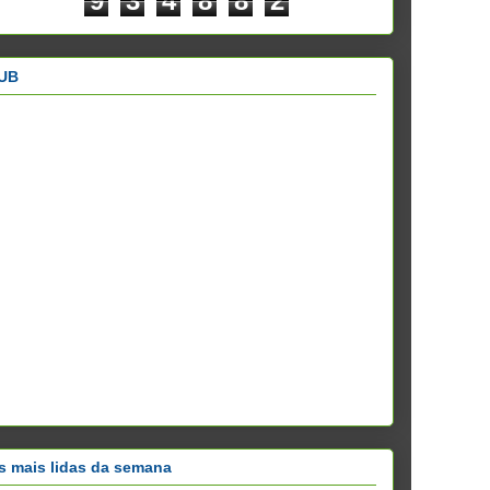
9
3
4
8
8
2
UB
s mais lidas da semana