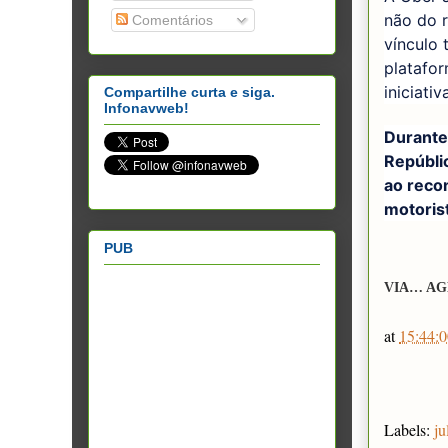
não do 
Comentários
vínculo 
platafor
iniciati
Compartilhe curta e siga.
Infonavweb!
Durante
Repúbli
ao reco
motorist
PUB
VIA… AG
at
15:44:0
Labels:
ju