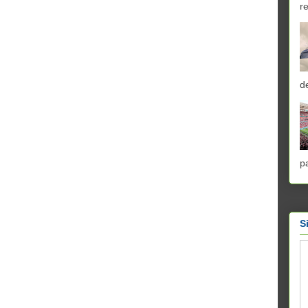
r
d
p
S