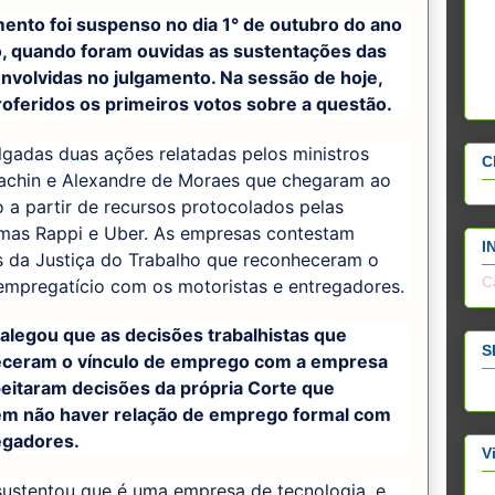
mento foi suspenso no dia 1° de outubro do ano
, quando foram ouvidas as sustentações das
envolvidas no julgamento. Na sessão de hoje,
roferidos os primeiros votos sobre a questão.
lgadas duas ações relatadas pelos ministros
C
achin e Alexandre de Moraes que chegaram ao
a partir de recursos protocolados pelas
rmas Rappi e Uber. As empresas contestam
I
s da Justiça do Trabalho que reconheceram o
C
empregatício com os motoristas e entregadores.
 alegou que as decisões trabalhistas que
S
ceram o vínculo de emprego com a empresa
eitaram decisões da própria Corte que
m não haver relação de emprego formal com
egadores.
V
sustentou que é uma empresa de tecnologia, e