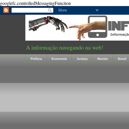
googlefc.controlledMessagingFunction
A informação navegando na web!
Política
Economia
Justiça
Mundo
Brasil