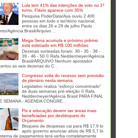
Lula tem 41% das intenções de voto no 1º
turno; Flávio aparece com 35%
Pesquisa PoderData/Aya ouviu 2.400
pessoas em todo o território nacional,
entre os dias 26 e 29 de julho Paulo
into/Agência Brasil/Arquivo ...
Mega-Sena acumula e próximo prêmio
está estimado em R$ 100 milhões
Dezenas sorteadas foram: 30 - 35 - 38 -
39 - 46 - 50 © Rafa Neddermeyer/Agência
Brasil/ARQUIVO Nenhum apostador
certou as seis dezenas do C...
Congresso volta do recesso sem previsão
de plenário nesta semana
Legislativo realiza “esforço concentrado”
de duas semanas pré-eleição © Rafa
Neddermeyer/Agência Brasil PARA FINAL
E SEMANA - AGENDA CONGRE...
Pix e educação devem ser áreas mais
beneficiadas por desbloqueio do
Orçamento
Bloqueio de despesas cai para R$ 17,9 bi
após governo anunciar alívio de R$ 5,7 bi.
istema de pagamentos terá verba completamente