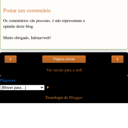
Postar um comentário
Os comentários são pessoais, é não representam a
opinião deste blog.
Muito obrigado, Infonavweb!
‹
›
Página inicial
Ver versão para a web
Páginas
▼
Tecnologia do
Blogger
.