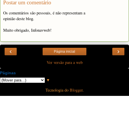
Postar um comentário
Os comentários são pessoais, é não representam a
opinião deste blog.
Muito obrigado, Infonavweb!
‹
›
Página inicial
Ver versão para a web
Páginas
▼
Tecnologia do
Blogger
.