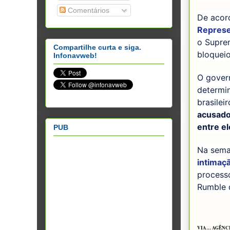
Comentários
De aco
Represe
o Supre
Compartilhe curta e siga.
bloqueio
Infonavweb!
O govern
determi
brasile
acusado
entre el
PUB
Na sema
intimaç
processo
Rumble d
VIA… AGÊNCI