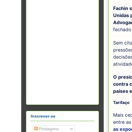
Fachin 
Unidas 
Advogad
fechado
Sem cita
pressões
decisões
atividad
O presi
contra 
países 
Tarifaço
Mais ce
Inscrever-se
entre as
as expor
Postagens