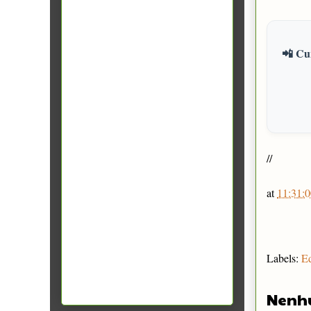
📲 Cur
//
at
11:31:0
Labels:
E
Nenh