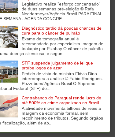
Legislativo realiza “esforço concentrado”
de duas semanas pré-eleição © Rafa
Neddermeyer/Agência Brasil PARA FINAL
E SEMANA - AGENDA CONGRE...
Diagnóstico tardio dá poucas chances de
cura para o câncer de pulmão
Exame de tomografia anual é
recomendado por especialista Imagem de
tookapic por Pixabay O câncer de pulmão
 uma doença silenciosa, e segun...
STF suspende julgamento de lei que
proíbe jogos de azar
Pedido de vista do ministro Flávio Dino
interrompeu a análise © Fabio Rodrigues-
Pozzebom/ Agência Brasil O Supremo
ribunal Federal (STF) de...
Contrabando do Paraguai rende lucro de
até 500% ao crime organizado no Brasil
A atividade movimenta bilhões de reais à
margem da economia formal, sem
recolhimento de tributos. Segundo órgãos
e fiscalização, além de ab...