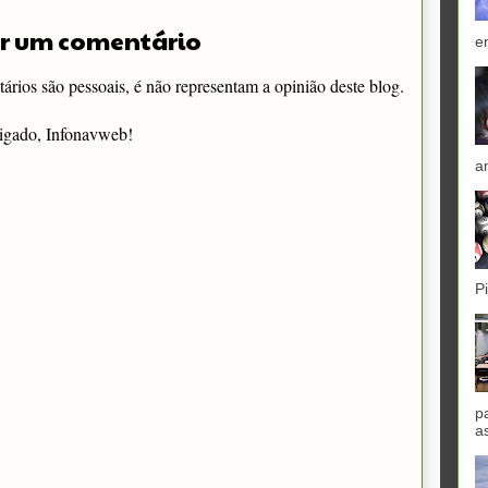
r um comentário
e
rios são pessoais, é não representam a opinião deste blog.
igado, Infonavweb!
a
P
p
a