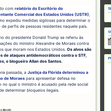
rdo com
relatório do Escritório do
S
ntante Comercial dos Estados Unidos (USTR)
,
mo expediu medidas sigilosas para determinar o
 de perfis de pessoas residentes naquele país.
V
o do presidente Donald Trump se referiu às
nações do ministro Alexandre de Moraes contra
iros que moram nos Estados Unidos.
Os alvos são
s de ataques antidemocráticos contra o STF,
P
es, o blogueiro Allan dos Santos.
na passada, a
Justiça da Flórida determinou a
ão de Moraes
para apresentar defesa no
 no qual o ministro é acusado pela rede social
e determinar bloqueios ilegais.
A BRASIL