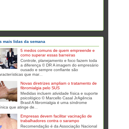
s mais lidas da semana
5 medos comuns de quem empreende e
como superar essas barreiras
Controle, planejamento e foco fazem toda
a diferença © DR A imagem do empresário
ousado e sempre confiante são
aracterísticas que mar...
Novas diretrizes ampliam o tratamento de
fibromialgia pelo SUS
Medidas incluem atividade física e suporte
psicológico © Marcello Casal JrAgência
Brasil A fibromialgia é uma síndrome
ínica que atinge de...
Empresas devem facilitar vacinação de
trabalhadores contra o sarampo
Recomendação é da Associação Nacional