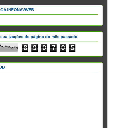
IGA INFONAVWEB
isualizações de página do mês passado
8
9
0
7
0
5
UB