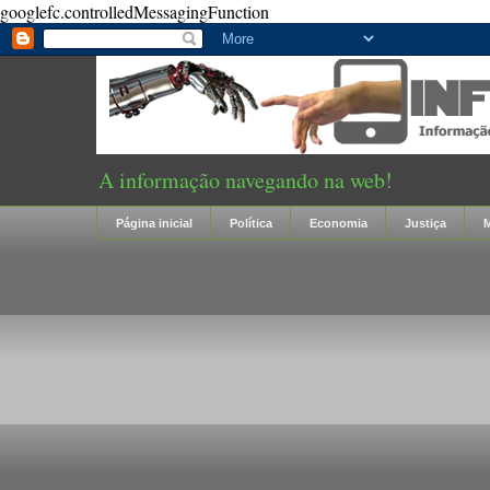
googlefc.controlledMessagingFunction
A informação navegando na web!
Página inicial
Política
Economia
Justiça