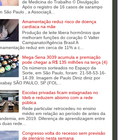
de Medicina do Trabalho © Divulgação
Após o registro de 16 casos de sarampo
m São Paulo , a Associaçã...
Amamentação reduz risco de doença
cardíaca na mãe
Produção de leite libera hormônios que
melhoram funções do coração © Valter
Campanato/Agência Brasil A
mamentação reduz em cerca de 11% a c...
Mega-Sena 3039 acumula e premiação
pode chegar a R$ 135 milhões na terça (4)
Os números sorteados no Espaço da
Sorte, em São Paulo, foram: 21-58-53-16-
14-39. Imagem de Paulo Diniz diniz por
ixabay SÃO PAULO, SP (FOL...
Escolas privadas ficam estagnadas no
Ideb e reduzem abismo com a rede
pública
Rede particular retrocedeu no ensino
médio em relação ao período de antes da
andemia, em 2019. Diferença de aprendizagem entre
s duas rede...
Congresso volta do recesso sem previsão
de plenário nesta semana