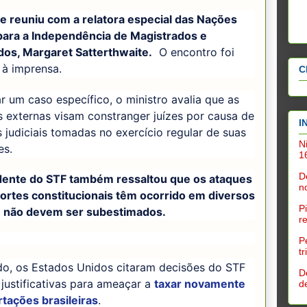
se reuniu com a relatora especial das Nações
para a Independência de Magistrados e
os, Margaret Satterthwaite.
O encontro foi
 à imprensa.
C
r um caso específico, o ministro avalia que as
 externas visam constranger juízes por causa de
I
 judiciais tomadas no exercício regular de suas
N
es.
1
D
dente do STF também ressaltou que os ataques
n
cortes constitucionais têm ocorrido em diversos
P
e não devem ser subestimados.
r
P
t
do, os Estados Unidos citaram decisões do STF
D
 justificativas para ameaçar a
taxar novamente
d
tações brasileiras
.