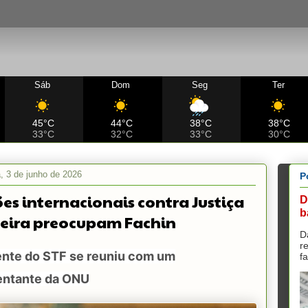
Sáb
Dom
Seg
Ter
45°C
44°C
38°C
38°C
33°C
32°C
33°C
30°C
a, 3 de junho de 2026
P
es internacionais contra Justiça
D
b
leira preocupam Fachin
D
r
ente do STF se reuniu com um
f
entante da ONU