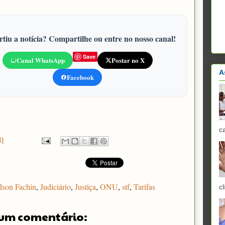
tiu a notícia? Compartilhe ou entre no nosso canal!
Save
Canal WhatsApp
Postar no X
A
Facebook
c
0
dson Fachin
,
Judiciário
,
Justiça
,
ONU
,
stf
,
Tarifas
cl
um comentário: