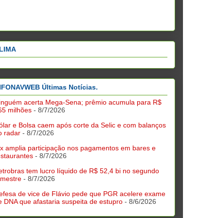
LIMA
NFONAVWEB Últimas Notícias.
inguém acerta Mega-Sena; prêmio acumula para R$
65 milhões
- 8/7/2026
ólar e Bolsa caem após corte da Selic e com balanços
o radar
- 8/7/2026
ix amplia participação nos pagamentos em bares e
estaurantes
- 8/7/2026
etrobras tem lucro líquido de R$ 52,4 bi no segundo
rimestre
- 8/7/2026
efesa de vice de Flávio pede que PGR acelere exame
e DNA que afastaria suspeita de estupro
- 8/6/2026