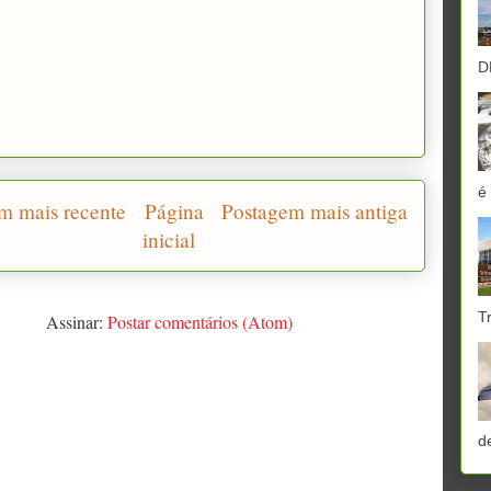
D
é
m mais recente
Página
Postagem mais antiga
inicial
T
Assinar:
Postar comentários (Atom)
d