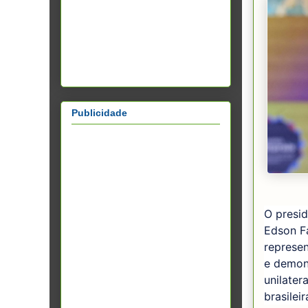
Publicidade
O presid
Edson Fa
represe
e demon
unilater
brasileir