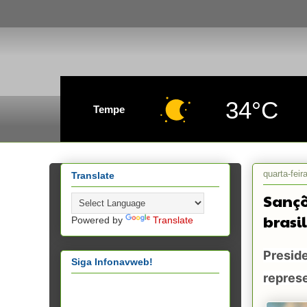
34°C
Tempe
quarta-feir
Translate
Sançõ
brasi
Powered by
Translate
Presid
Siga Infonavweb!
repres