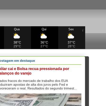
Qua
Qui
Sex
38°C
36°C
37°C
29°C
27°C
28°C
ostagem em destaque
ólar cai e Bolsa recua pressionada por
alanços do varejo
ados fracos do mercado de trabalho dos EUA
eduziram apostas de alta dos juros pelo Fed e
avoreceram o real. Resultados do segundo trimest...