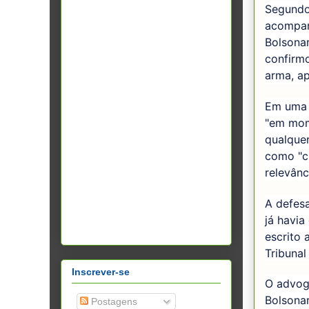
Segundo
acompan
Bolsonar
confirmo
arma, ap
Em uma 
"em mom
qualquer
como "cr
relevânc
A defesa
já havia
escrito
Tribunal
Inscrever-se
O advog
Bolsona
Postagens