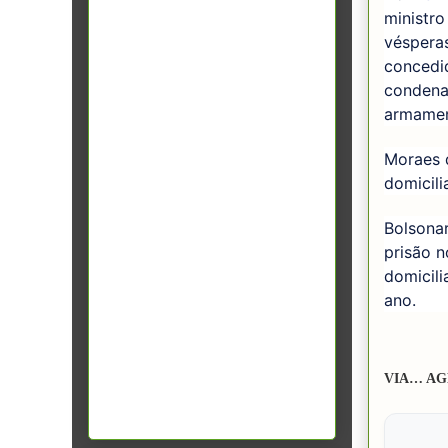
ministro
véspera
concedid
condenad
armamen
Moraes d
domicili
Bolsona
prisão n
domicili
ano.
VIA… AG