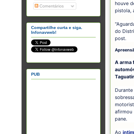
houve d
Comentários
pistola,
"Aguarda
Compartilhe curta e siga.
do Distr
Infonavweb!
post.
Apreens
A arma 
automóv
PUB
Taguatin
Durante 
sobress
motorist
afirmou
pane.
Ao
inti