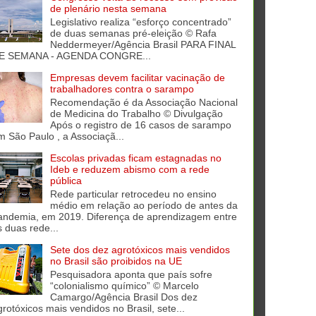
de plenário nesta semana
Legislativo realiza “esforço concentrado”
de duas semanas pré-eleição © Rafa
Neddermeyer/Agência Brasil PARA FINAL
E SEMANA - AGENDA CONGRE...
Empresas devem facilitar vacinação de
trabalhadores contra o sarampo
Recomendação é da Associação Nacional
de Medicina do Trabalho © Divulgação
Após o registro de 16 casos de sarampo
m São Paulo , a Associaçã...
Escolas privadas ficam estagnadas no
Ideb e reduzem abismo com a rede
pública
Rede particular retrocedeu no ensino
médio em relação ao período de antes da
andemia, em 2019. Diferença de aprendizagem entre
s duas rede...
Sete dos dez agrotóxicos mais vendidos
no Brasil são proibidos na UE
Pesquisadora aponta que país sofre
“colonialismo químico” © Marcelo
Camargo/Agência Brasil Dos dez
grotóxicos mais vendidos no Brasil, sete...