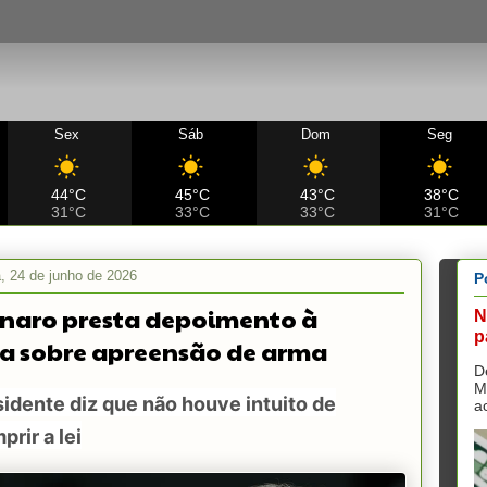
Sex
Sáb
Dom
Seg
44°C
45°C
43°C
38°C
31°C
33°C
33°C
31°C
a, 24 de junho de 2026
P
naro presta depoimento à
N
p
ia sobre apreensão de arma
D
M
idente diz que não houve intuito de
a
rir a lei