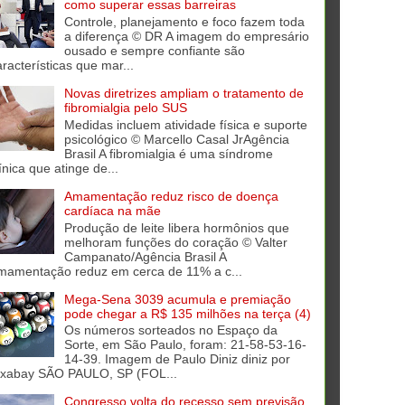
como superar essas barreiras
Controle, planejamento e foco fazem toda
a diferença © DR A imagem do empresário
ousado e sempre confiante são
aracterísticas que mar...
Novas diretrizes ampliam o tratamento de
fibromialgia pelo SUS
Medidas incluem atividade física e suporte
psicológico © Marcello Casal JrAgência
Brasil A fibromialgia é uma síndrome
ínica que atinge de...
Amamentação reduz risco de doença
cardíaca na mãe
Produção de leite libera hormônios que
melhoram funções do coração © Valter
Campanato/Agência Brasil A
mamentação reduz em cerca de 11% a c...
Mega-Sena 3039 acumula e premiação
pode chegar a R$ 135 milhões na terça (4)
Os números sorteados no Espaço da
Sorte, em São Paulo, foram: 21-58-53-16-
14-39. Imagem de Paulo Diniz diniz por
ixabay SÃO PAULO, SP (FOL...
Congresso volta do recesso sem previsão