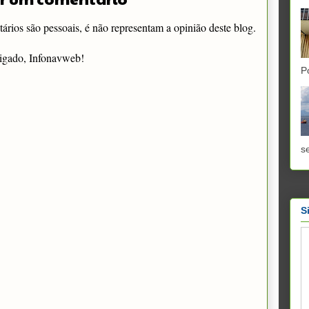
rios são pessoais, é não representam a opinião deste blog.
igado, Infonavweb!
P
se
S