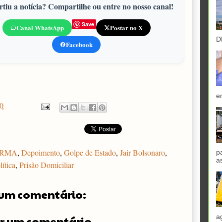
tiu a notícia? Compartilhe ou entre no nosso canal!
Save
Canal WhatsApp
Postar no X
D
Facebook
e
0
RMA
,
Depoimento
,
Golpe de Estado
,
Jair Bolsonaro
,
p
a
lítica
,
Prisão Domiciliar
um comentário:
a
r um comentário