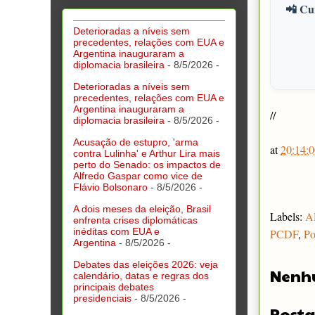
📲 Cur
Deterioradas a níveis sem
precedentes, relações com EUA e
Argentina inauguraram a
diplomacia brasileira
- 8/5/2026
-
Deterioradas a níveis sem
precedentes, relações com EUA e
Argentina inauguraram a
//
diplomacia brasileira
- 8/5/2026
-
Acusação de estupro, 'arma
at
20:14:0
contra Lulinha' e Arthur Lira mais
perto do Senado: os impactos de
Alfredo Gaspar como vice de
Flávio Bolsonaro
- 8/5/2026
-
A dois meses da eleição, Brasil
Labels:
A
enfrenta crises diplomáticas
inéditas com EUA e
PCDF
,
Po
Argentina
- 8/5/2026
-
Debates das eleições 2026: veja
Nenh
calendário, datas e regras dos
principais debates
presidenciais
- 8/5/2026
-
Posta