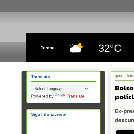
32°C
Tempe
quarta-feir
Translate
Bolso
políc
Powered by
Translate
Ex-pres
Siga Infonavweb!
descump