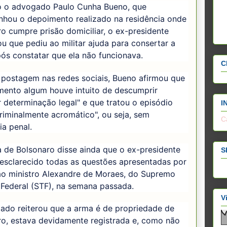
 o advogado Paulo Cunha Bueno, que
hou o depoimento realizado na residência onde
o cumpre prisão domiciliar, o ex-presidente
u que pediu ao militar ajuda para consertar a
ós constatar que ela não funcionava.
C
postagem nas redes sociais, Bueno afirmou que
ento algum houve intuito de descumprir
 determinação legal" e que tratou o episódio
I
iminalmente acromático", ou seja, sem
C
ia penal.
 de Bolsonaro disse ainda que o ex-presidente
S
 esclarecido todas as questões apresentadas por
 ao ministro Alexandre de Moraes, do Supremo
 Federal (STF), na semana passada.
V
ado reiterou que a arma é de propriedade de
ro, estava devidamente registrada e, como não