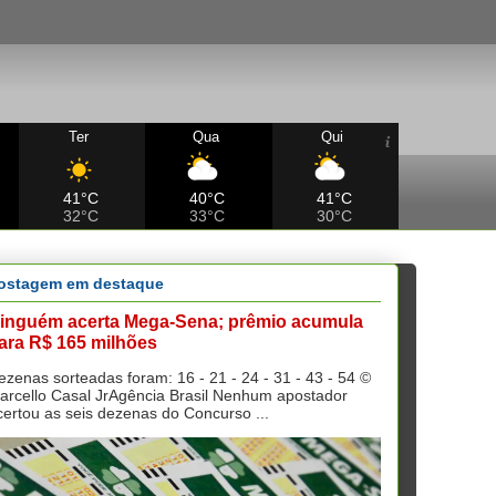
Ter
Qua
Qui
41°C
40°C
41°C
32°C
33°C
30°C
ostagem em destaque
inguém acerta Mega-Sena; prêmio acumula
ara R$ 165 milhões
ezenas sorteadas foram: 16 - 21 - 24 - 31 - 43 - 54 ©
arcello Casal JrAgência Brasil Nenhum apostador
certou as seis dezenas do Concurso ...