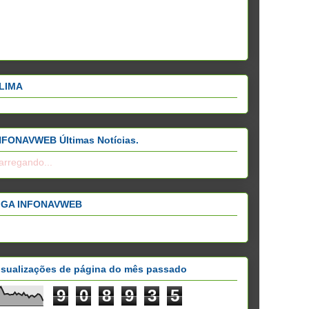
LIMA
NFONAVWEB Últimas Notícias.
arregando...
IGA INFONAVWEB
isualizações de página do mês passado
9
0
8
9
3
5