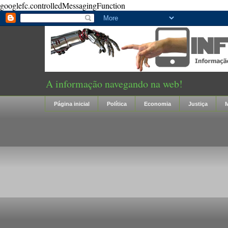
googlefc.controlledMessagingFunction
A informação navegando na web!
Página inicial
Política
Economia
Justiça