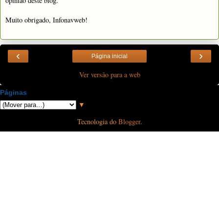
opinião deste blog.
Muito obrigado, Infonavweb!
‹
›
Página inicial
Ver versão para a web
Páginas
▼
Tecnologia do
Blogger
.