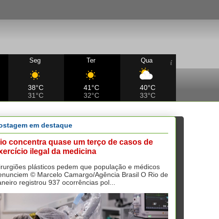
Seg
Ter
Qua
38°C
41°C
40°C
31°C
32°C
33°C
ostagem em destaque
io concentra quase um terço de casos de
xercício ilegal da medicina
irurgiões plásticos pedem que população e médicos
enunciem © Marcelo Camargo/Agência Brasil O Rio de
aneiro registrou 937 ocorrências pol...