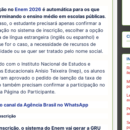
ção no
Enem 2026
é automática para os que
erminando o ensino médio em escolas públicas
.
so, o estudante precisará apenas confirmar a
ação no sistema de inscrição, escolher a opção
C
 de língua estrangeira (inglês ou espanhol) e
 se for o caso, a necessidade de recursos de
lidade ou se quer ser tratado pelo nome social.
I
o com o Instituto Nacional de Estudos e
R
s Educacionais Anísio Teixeira (Inep), os alunos
i
eram aprovado o pedido de isenção da taxa de
M
ão também precisam confirmar a participação no
po
 Página do Participante.
L
a
 o canal da
Agência Brasil
no WhatsApp
P
a
nscrição
S
p
inscrição, o sistema do Enem vai gerar a GRU