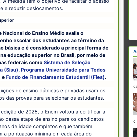
 A medida tem o objetivo de facilitar o acesso
e e reduzir deslocamentos.
uperior
 Nacional do Ensino Médio avalia o
nho escolar dos estudantes ao término da
o básica e é considerado a principal forma de
A
 na educação superior no Brasil, por meio de
as federais como
Sistema de Seleção
a (Sisu)
,
Programa Universidade para Todos
)
e
Fundo de Financiamento Estudantil (Fies)
.
c
tuições de ensino públicas e privadas usam os
os das provas para selecionar os estudantes.
edição de 2025, o Enem voltou a certificar a
ão dessa etapa de ensino para os candidatos
cl
anos de idade completos e que também
m a pontuação mínima em cada área do