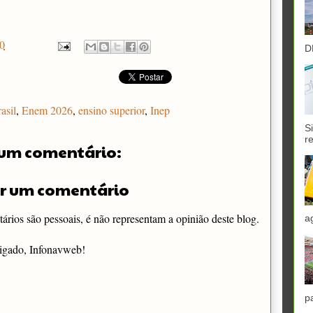
0
D
asil
,
Enem 2026
,
ensino superior
,
Inep
S
r
um comentário:
r um comentário
rios são pessoais, é não representam a opinião deste blog.
a
igado, Infonavweb!
p