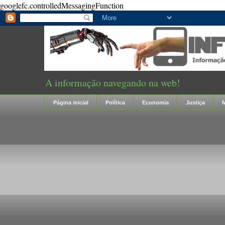
googlefc.controlledMessagingFunction
A informação navegando na web!
Página inicial
Política
Economia
Justiça