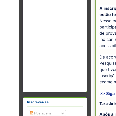
A inscri
estão t
Nesse ca
particip
de prova
indicar,
acessibi
De acord
Pesquisa
que tiv
inscriç
exame na
>> Siga
Inscrever-se
Taxa de i
Postagens
Após a 