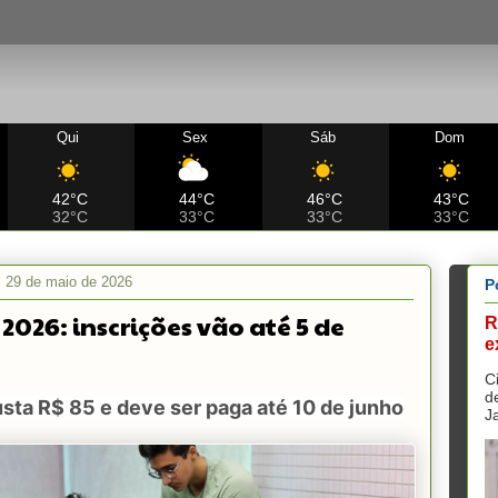
Qui
Sex
Sáb
Dom
42°C
44°C
46°C
43°C
32°C
33°C
33°C
33°C
a, 29 de maio de 2026
P
2026: inscrições vão até 5 de
R
e
o
C
d
sta R$ 85 e deve ser paga até 10 de junho
J