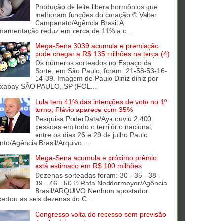
Produção de leite libera hormônios que
melhoram funções do coração © Valter
Campanato/Agência Brasil A
mamentação reduz em cerca de 11% a c...
Mega-Sena 3039 acumula e premiação
pode chegar a R$ 135 milhões na terça (4)
Os números sorteados no Espaço da
Sorte, em São Paulo, foram: 21-58-53-16-
14-39. Imagem de Paulo Diniz diniz por
ixabay SÃO PAULO, SP (FOL...
Lula tem 41% das intenções de voto no 1º
turno; Flávio aparece com 35%
Pesquisa PoderData/Aya ouviu 2.400
pessoas em todo o território nacional,
entre os dias 26 e 29 de julho Paulo
into/Agência Brasil/Arquivo ...
Mega-Sena acumula e próximo prêmio
está estimado em R$ 100 milhões
Dezenas sorteadas foram: 30 - 35 - 38 -
39 - 46 - 50 © Rafa Neddermeyer/Agência
Brasil/ARQUIVO Nenhum apostador
certou as seis dezenas do C...
Congresso volta do recesso sem previsão