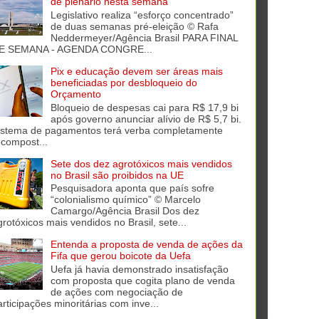
de plenário nesta semana
Legislativo realiza “esforço concentrado”
de duas semanas pré-eleição © Rafa
Neddermeyer/Agência Brasil PARA FINAL
E SEMANA - AGENDA CONGRE...
Pix e educação devem ser áreas mais
beneficiadas por desbloqueio do
Orçamento
Bloqueio de despesas cai para R$ 17,9 bi
após governo anunciar alívio de R$ 5,7 bi.
istema de pagamentos terá verba completamente
ecompost...
Sete dos dez agrotóxicos mais vendidos
no Brasil são proibidos na UE
Pesquisadora aponta que país sofre
“colonialismo químico” © Marcelo
Camargo/Agência Brasil Dos dez
grotóxicos mais vendidos no Brasil, sete...
Entenda a proposta de venda de ações da
Fifa que gerou boicote da Uefa
Uefa já havia demonstrado insatisfação
com proposta que cogita plano de venda
de ações com negociação de
articipações minoritárias com inve...