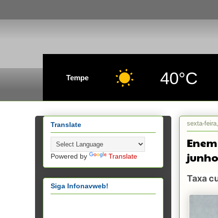
40°C
Tempe
sexta-feir
Translate
Enem 
junh
Powered by
Translate
Taxa cu
Siga Infonavweb!