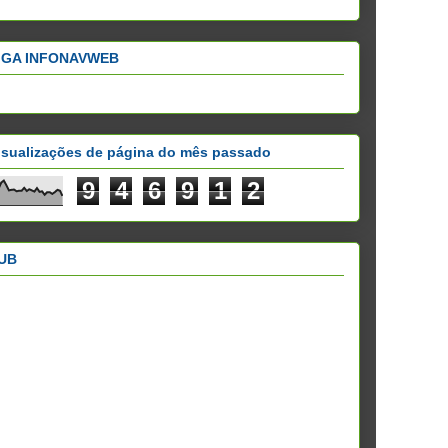
IGA INFONAVWEB
isualizações de página do mês passado
9
4
6
9
1
2
UB