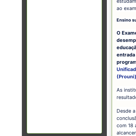
estudam.
ao exam
Ensino s
O Exame
desempe
educaçã
entrada
program
Unificad
(Prouni
As insti
resultad
Desde a 
conclus
com 18 
alcance