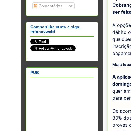
Cobranç
Comentários
ser feit
A opções
Compartilhe curta e siga.
Infonavweb!
débito o
qualquer
inscriç
pagamen
Mais loca
PUB
A aplic
domingo
quer am
para cer
De acor
80% dos
provas 