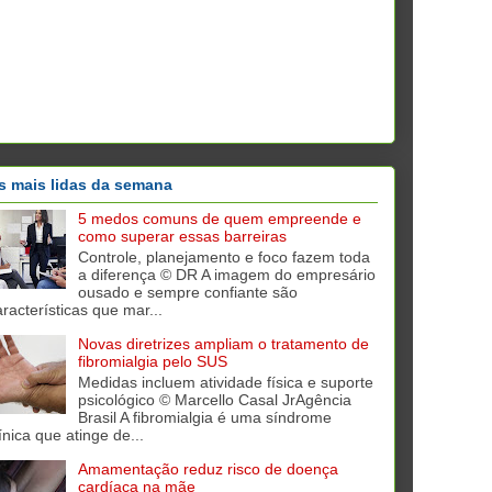
s mais lidas da semana
5 medos comuns de quem empreende e
como superar essas barreiras
Controle, planejamento e foco fazem toda
a diferença © DR A imagem do empresário
ousado e sempre confiante são
aracterísticas que mar...
Novas diretrizes ampliam o tratamento de
fibromialgia pelo SUS
Medidas incluem atividade física e suporte
psicológico © Marcello Casal JrAgência
Brasil A fibromialgia é uma síndrome
ínica que atinge de...
Amamentação reduz risco de doença
cardíaca na mãe