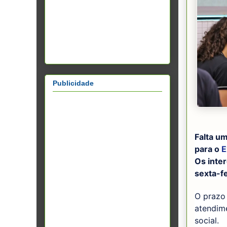
Publicidade
Falta u
para o
E
Os inte
sexta-fe
O prazo
atendim
social.