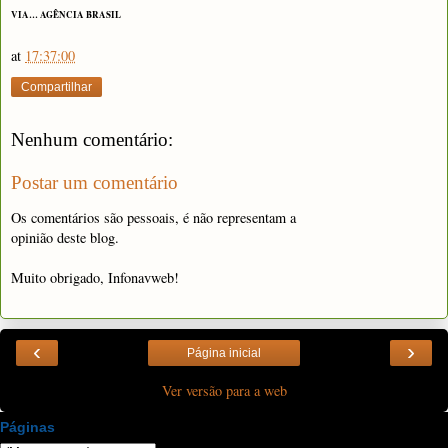
VIA… AGÊNCIA BRASIL
at
17:37:00
Compartilhar
Nenhum comentário:
Postar um comentário
Os comentários são pessoais, é não representam a
opinião deste blog.
Muito obrigado, Infonavweb!
‹
›
Página inicial
Ver versão para a web
Páginas