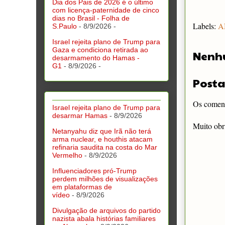
Dia dos Pais de 2026 é o último
com licença-paternidade de cinco
dias no Brasil - Folha de
Labels:
A
S.Paulo
- 8/9/2026
-
Israel rejeita plano de Trump para
Gaza e condiciona retirada ao
Nenh
desarmamento do Hamas -
G1
- 8/9/2026
-
Posta
Os comentá
Israel rejeita plano de Trump para
desarmar Hamas
- 8/9/2026
Muito obr
Netanyahu diz que Irã não terá
arma nuclear, e houthis atacam
refinaria saudita na costa do Mar
Vermelho
- 8/9/2026
Influenciadores pró-Trump
perdem milhões de visualizações
em plataformas de
vídeo
- 8/9/2026
Divulgação de arquivos do partido
nazista abala histórias familiares