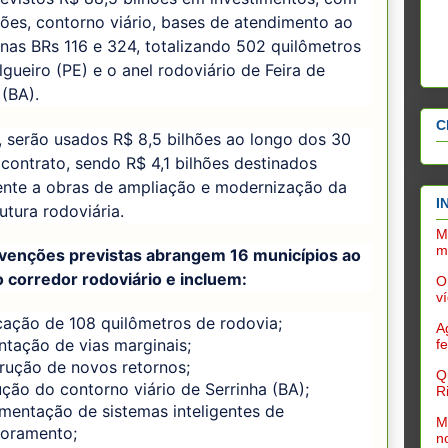
ões, contorno viário, bases de atendimento ao
 nas BRs 116 e 324, totalizando 502 quilômetros
lgueiro (PE) e o anel rodoviário de Feira de
 (BA).
C
 serão usados R$ 8,5 bilhões ao longo dos 30
contrato, sendo R$ 4,1 bilhões destinados
ente a obras de ampliação e modernização da
I
rutura rodoviária.
M
m
rvenções previstas abrangem 16 municípios ao
 corredor rodoviário e incluem:
O
v
cação de 108 quilômetros de rodovia;
A
ntação de vias marginais;
f
rução de novos retornos;
Q
ção do contorno viário de Serrinha (BA);
R
mentação de sistemas inteligentes de
M
oramento;
n