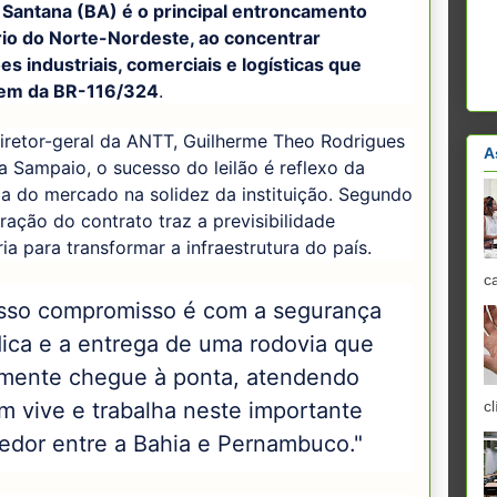
e Santana (BA) é o principal entroncamento
rio do Norte-Nordeste, ao concentrar
s industriais, comerciais e logísticas que
em da BR-116/324
.
iretor-geral da ANTT, Guilherme Theo Rodrigues
A
 Sampaio, o sucesso do leilão é reflexo da
a do mercado na solidez da instituição. Segundo
uração do contrato traz a previsibilidade
ia para transformar a infraestrutura do país.
c
sso compromisso é com a segurança
dica e a entrega de uma rodovia que
lmente chegue à ponta, atendendo
cl
m vive e trabalha neste importante
redor entre a Bahia e Pernambuco."