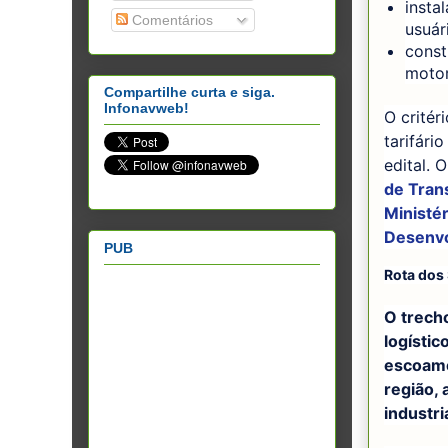
insta
Comentários
usuár
const
motor
Compartilhe curta e siga.
Infonavweb!
O critér
tarifári
edital. 
de Tran
Ministé
Desenv
PUB
Rota dos
O trech
logísti
escoame
região, 
industr