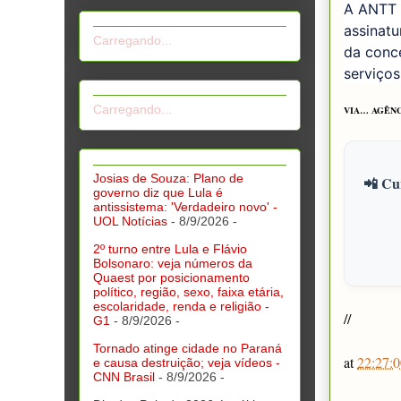
A ANTT 
assinatu
Carregando...
da conce
serviços
Carregando...
VIA… AGÊNC
Josias de Souza: Plano de
📲 Cur
governo diz que Lula é
antissistema: 'Verdadeiro novo' -
UOL Notícias
- 8/9/2026
-
2º turno entre Lula e Flávio
Bolsonaro: veja números da
Quaest por posicionamento
político, região, sexo, faixa etária,
escolaridade, renda e religião -
//
G1
- 8/9/2026
-
Tornado atinge cidade no Paraná
at
22:27:0
e causa destruição; veja vídeos -
CNN Brasil
- 8/9/2026
-