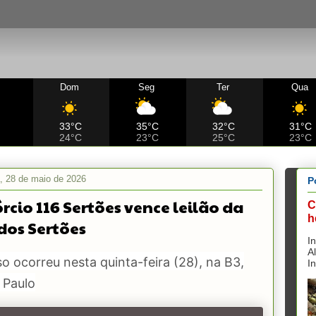
Dom
Seg
Ter
Qua
C
33°C
35°C
32°C
31°C
24°C
23°C
25°C
23°C
a, 28 de maio de 2026
P
rcio 116 Sertões vence leilão da
C
h
dos Sertões
I
A
o ocorreu nesta quinta-feira (28), na B3,
I
 Paulo