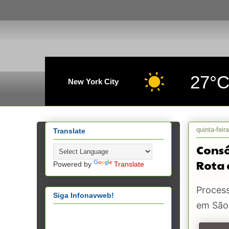
27°
New York City
quinta-feir
Translate
Consó
Rota 
Powered by
Translate
Process
Siga Infonavweb!
em São