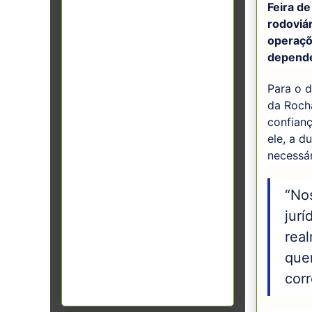
Feira d
rodoviá
operaçõe
depend
Para o d
da Rocha
confianç
ele, a d
necessár
“No
jurí
rea
que
cor