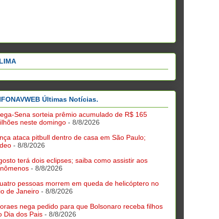
LIMA
NFONAVWEB Últimas Notícias.
ega-Sena sorteia prêmio acumulado de R$ 165
ilhões neste domingo
- 8/8/2026
nça ataca pitbull dentro de casa em São Paulo;
ídeo
- 8/8/2026
gosto terá dois eclipses; saiba como assistir aos
enômenos
- 8/8/2026
uatro pessoas morrem em queda de helicóptero no
io de Janeiro
- 8/8/2026
oraes nega pedido para que Bolsonaro receba filhos
o Dia dos Pais
- 8/8/2026