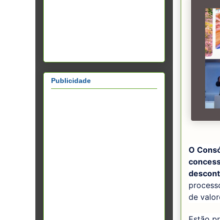
Publicidade
O Consór
concess
descont
processo
de valor
Estão pr