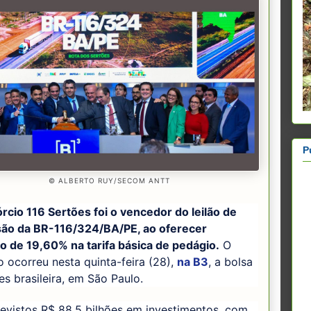
P
© ALBERTO RUY/SECOM ANTT
cio 116 Sertões foi o vencedor do leilão de
ão da BR-116/324/BA/PE, ao oferecer
o de 19,60% na tarifa básica de pedágio.
O
 ocorreu nesta quinta-feira (28),
na B3
, a bolsa
es brasileira, em São Paulo.
evistos R$ 88,5 bilhões em investimentos, com