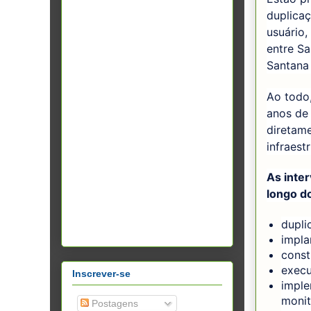
duplicaç
usuário,
entre Sa
Santana
Ao todo,
anos de 
diretam
infraest
As inte
longo do
dupli
impla
const
execu
Inscrever-se
imple
monit
Postagens