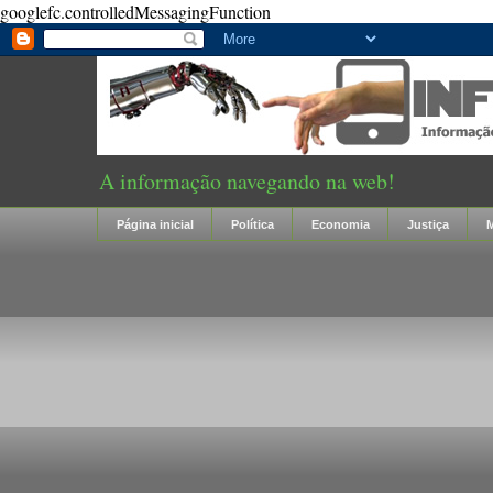
googlefc.controlledMessagingFunction
A informação navegando na web!
Página inicial
Política
Economia
Justiça