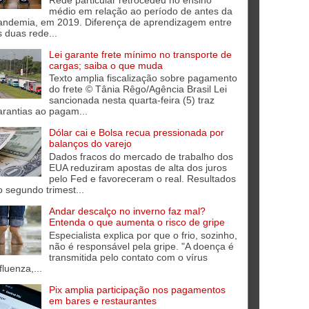
médio em relação ao período de antes da
andemia, em 2019. Diferença de aprendizagem entre
s duas rede...
Lei garante frete mínimo no transporte de
cargas; saiba o que muda
Texto amplia fiscalização sobre pagamento
do frete © Tânia Rêgo/Agência Brasil Lei
sancionada nesta quarta-feira (5) traz
arantias ao pagam...
Dólar cai e Bolsa recua pressionada por
balanços do varejo
Dados fracos do mercado de trabalho dos
EUA reduziram apostas de alta dos juros
pelo Fed e favoreceram o real. Resultados
o segundo trimest...
Andar descalço no inverno faz mal?
Entenda o que aumenta o risco de gripe
Especialista explica por que o frio, sozinho,
não é responsável pela gripe. "A doença é
transmitida pelo contato com o vírus
fluenza,...
Pix amplia participação nos pagamentos
em bares e restaurantes