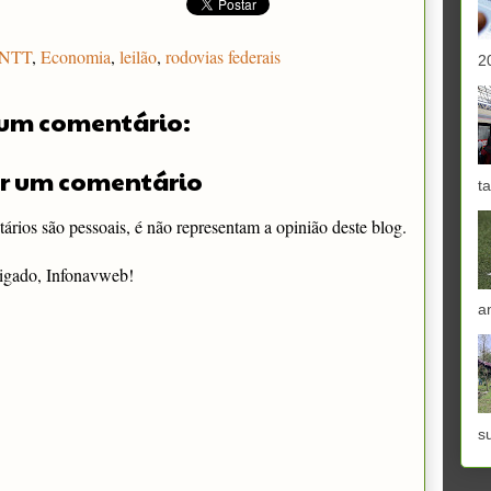
NTT
,
Economia
,
leilão
,
rodovias federais
2
um comentário:
r um comentário
ta
rios são pessoais, é não representam a opinião deste blog.
igado, Infonavweb!
a
s