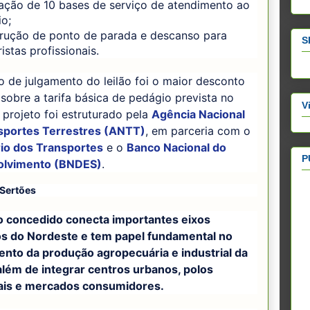
lação de 10 bases de serviço de atendimento ao
io;
rução de ponto de parada e descanso para
S
istas profissionais.
io de julgamento do leilão foi o maior desconto
o sobre a tarifa básica de pedágio prevista no
V
O projeto foi estruturado pela
Agência Nacional
sportes Terrestres (ANTT)
, em parceria com o
rio dos Transportes
e o
Banco Nacional do
P
olvimento (BNDES)
.
 Sertões
o concedido conecta importantes eixos
cos do Nordeste e tem papel fundamental no
nto da produção agropecuária e industrial da
além de integrar centros urbanos, polos
iais e mercados consumidores.