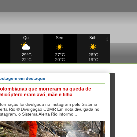
Qui
Sex
Sáb
29°C
27°C
26°C
22°C
20°C
19°C
ostagem em destaque
olombianas que morreram na queda de
elicóptero eram avó, mãe e filha
nformação foi divulgada no Instagram pelo Sistema
lerta Rio © Divulgação CBMR Em nota divulgada no
nstagram, o Sistema Alerta Rio informo...