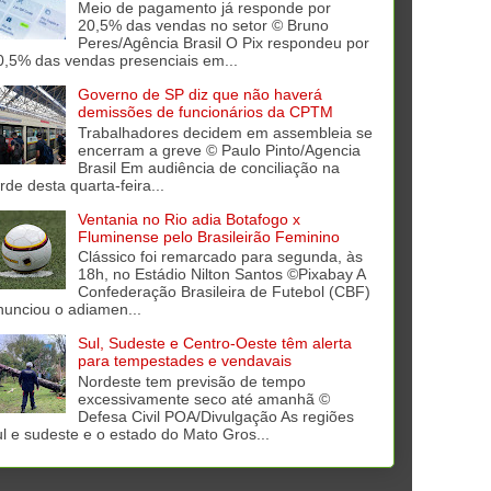
Meio de pagamento já responde por
20,5% das vendas no setor © Bruno
Peres/Agência Brasil O Pix respondeu por
0,5% das vendas presenciais em...
Governo de SP diz que não haverá
demissões de funcionários da CPTM
Trabalhadores decidem em assembleia se
encerram a greve © Paulo Pinto/Agencia
Brasil Em audiência de conciliação na
rde desta quarta-feira...
Ventania no Rio adia Botafogo x
Fluminense pelo Brasileirão Feminino
Clássico foi remarcado para segunda, às
18h, no Estádio Nilton Santos ©Pixabay A
Confederação Brasileira de Futebol (CBF)
nunciou o adiamen...
Sul, Sudeste e Centro-Oeste têm alerta
para tempestades e vendavais
Nordeste tem previsão de tempo
excessivamente seco até amanhã ©
Defesa Civil POA/Divulgação As regiões
ul e sudeste e o estado do Mato Gros...