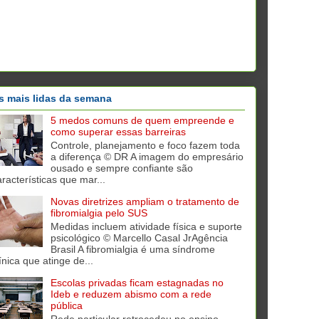
s mais lidas da semana
5 medos comuns de quem empreende e
como superar essas barreiras
Controle, planejamento e foco fazem toda
a diferença © DR A imagem do empresário
ousado e sempre confiante são
aracterísticas que mar...
Novas diretrizes ampliam o tratamento de
fibromialgia pelo SUS
Medidas incluem atividade física e suporte
psicológico © Marcello Casal JrAgência
Brasil A fibromialgia é uma síndrome
ínica que atinge de...
Escolas privadas ficam estagnadas no
Ideb e reduzem abismo com a rede
pública
Rede particular retrocedeu no ensino