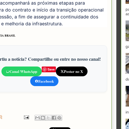
acompanhará as próximas etapas para
ra do contrato e início da transição operacional
p
a
ssão, a fim de assegurar a continuidade dos
 e melhoria da infraestrutura.
IA BRASIL
g
tiu a notícia? Compartilhe ou entre no nosso canal!
Save
Canal WhatsApp
Postar no X
d
Facebook
in
0