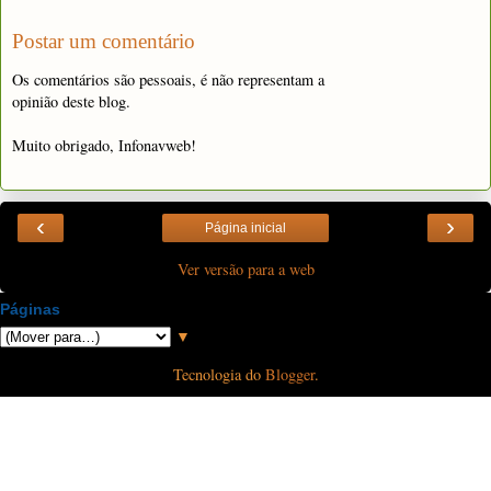
Postar um comentário
Os comentários são pessoais, é não representam a
opinião deste blog.
Muito obrigado, Infonavweb!
‹
›
Página inicial
Ver versão para a web
Páginas
▼
Tecnologia do
Blogger
.