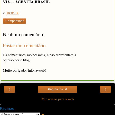
VIA… AGÊNCIA BRASIL
at
18:05:00
Compartilhar
Nenhum comentário:
Postar um comentário
Os comentários são pessoais, é não representam a
opinião deste blog.
Muito obrigado, Infonavweb!
‹
›
Página inicial
Ver versão para a web
Páginas
▼