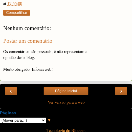
at
17:55:00
Compartilhar
Nenhum comentário:
Postar um comentário
Os comentários são pessoais, é não representam a
opinião deste blog.
Muito obrigado, Infonavweb!
‹
›
Página inicial
Ver versão para a web
Páginas
▼
Tecnologia do
Blogger
.