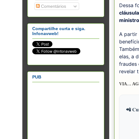
Dessa f
Comentários
cláusul
ministro
Compartilhe curta e siga.
A partir
Infonavweb!
benefíc
Também f
elas, a 
fraudes
revelar 
PUB
VIA… AG
📲 Cur