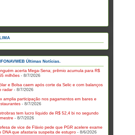
LIMA
NFONAVWEB Últimas Notícias.
inguém acerta Mega-Sena; prêmio acumula para R$
65 milhões
- 8/7/2026
ólar e Bolsa caem após corte da Selic e com balanços
o radar
- 8/7/2026
ix amplia participação nos pagamentos em bares e
estaurantes
- 8/7/2026
etrobras tem lucro líquido de R$ 52,4 bi no segundo
rimestre
- 8/7/2026
efesa de vice de Flávio pede que PGR acelere exame
e DNA que afastaria suspeita de estupro
- 8/6/2026