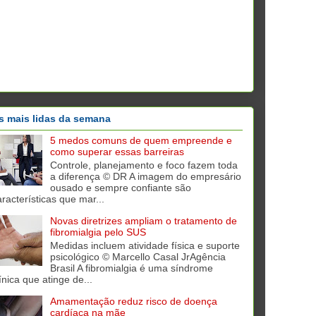
s mais lidas da semana
5 medos comuns de quem empreende e
como superar essas barreiras
Controle, planejamento e foco fazem toda
a diferença © DR A imagem do empresário
ousado e sempre confiante são
aracterísticas que mar...
Novas diretrizes ampliam o tratamento de
fibromialgia pelo SUS
Medidas incluem atividade física e suporte
psicológico © Marcello Casal JrAgência
Brasil A fibromialgia é uma síndrome
ínica que atinge de...
Amamentação reduz risco de doença
cardíaca na mãe