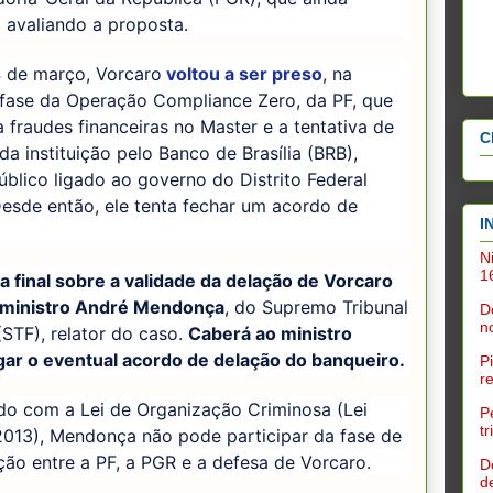
 avaliando a proposta.
4 de março, Vorcaro
voltou a ser preso
, na
 fase da Operação Compliance Zero, da PF, que
a fraudes financeiras no Master e a tentativa de
C
a instituição pelo Banco de Brasília (BRB),
blico ligado ao governo do Distrito Federal
esde então, ele tenta fechar um acordo de
I
N
1
a final sobre a validade da delação de Vorcaro
 ministro André Mendonça
, do Supremo Tribunal
D
n
(STF), relator do caso.
Caberá ao ministro
ar o eventual acordo de delação do banqueiro.
P
r
do com a Lei de Organização Criminosa (Lei
P
t
2013), Mendonça não pode participar da fase de
ão entre a PF, a PGR e a defesa de Vorcaro.
D
d