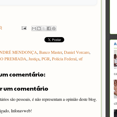
0
A
NDRÉ MENDONÇA
,
Banco Master
,
Daniel Vorcaro
,
O PREMIADA
,
Justiça
,
PGR
,
Polícia Federal
,
stf
um comentário:
c
r um comentário
rios são pessoais, é não representam a opinião deste blog.
cl
igado, Infonavweb!