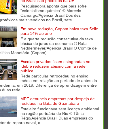
no Brasil são proibidos na UE
Pesquisadora aponta que país sofre
“colonialismo químico” © Marcelo
Camargo/Agência Brasil Dos dez
grotóxicos mais vendidos no Brasil, sete...
Em nova redução, Copom baixa taxa Selic
para 14% ao ano
É a quarta redução consecutiva da taxa
básica de juros da economia © Rafa
Neddermeyer/Agência Brasil O Comitê de
olítica Monetária (Copom) ...
Escolas privadas ficam estagnadas no
Ideb e reduzem abismo com a rede
pública
Rede particular retrocedeu no ensino
médio em relação ao período de antes da
andemia, em 2019. Diferença de aprendizagem entre
s duas rede...
MPF denuncia empresas por despejo de
resíduos na Baía de Guanabara
Estaleiro funcionava sem licença ambiental
na região portuária do Rio © Tânia
Rêgo/Agência Brasil Duas empresas do
tor de reparo naval, a ...