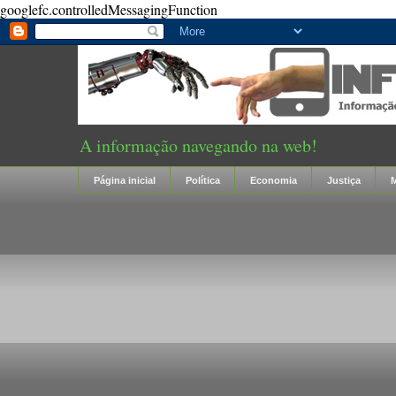
googlefc.controlledMessagingFunction
A informação navegando na web!
Página inicial
Política
Economia
Justiça