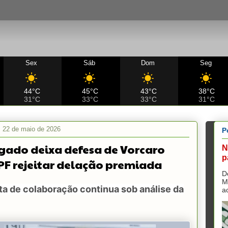
Sex
Sáb
Dom
Seg
44°C
45°C
43°C
38°C
31°C
33°C
33°C
31°C
a, 22 de maio de 2026
P
ado deixa defesa de Vorcaro
N
p
PF rejeitar delação premiada
D
M
a de colaboração continua sob análise da
a