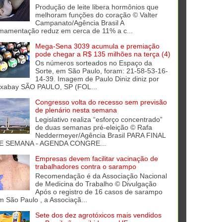
Produção de leite libera hormônios que
melhoram funções do coração © Valter
Campanato/Agência Brasil A
mamentação reduz em cerca de 11% a c...
Mega-Sena 3039 acumula e premiação
pode chegar a R$ 135 milhões na terça (4)
Os números sorteados no Espaço da
Sorte, em São Paulo, foram: 21-58-53-16-
14-39. Imagem de Paulo Diniz diniz por
ixabay SÃO PAULO, SP (FOL...
Congresso volta do recesso sem previsão
de plenário nesta semana
Legislativo realiza “esforço concentrado”
de duas semanas pré-eleição © Rafa
Neddermeyer/Agência Brasil PARA FINAL
E SEMANA - AGENDA CONGRE...
Empresas devem facilitar vacinação de
trabalhadores contra o sarampo
Recomendação é da Associação Nacional
de Medicina do Trabalho © Divulgação
Após o registro de 16 casos de sarampo
m São Paulo , a Associaçã...
Sete dos dez agrotóxicos mais vendidos