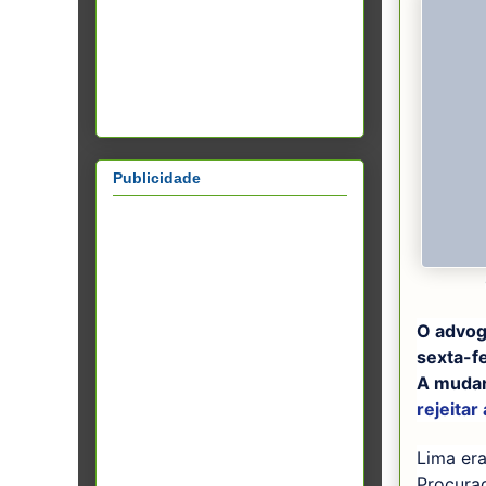
Publicidade
O advog
sexta-fe
A mudan
rejeitar
Lima er
Procurad