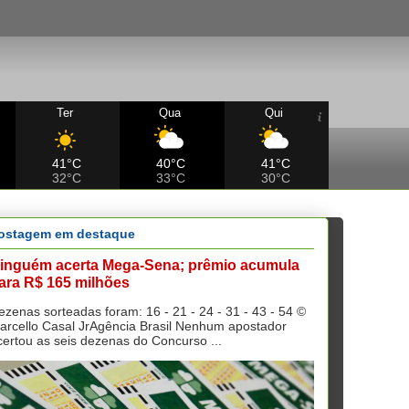
Ter
Qua
Qui
41°C
40°C
41°C
32°C
33°C
30°C
ostagem em destaque
inguém acerta Mega-Sena; prêmio acumula
ara R$ 165 milhões
ezenas sorteadas foram: 16 - 21 - 24 - 31 - 43 - 54 ©
arcello Casal JrAgência Brasil Nenhum apostador
certou as seis dezenas do Concurso ...