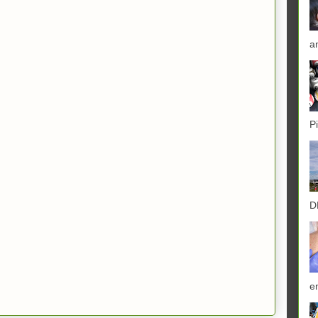
a
P
D
e