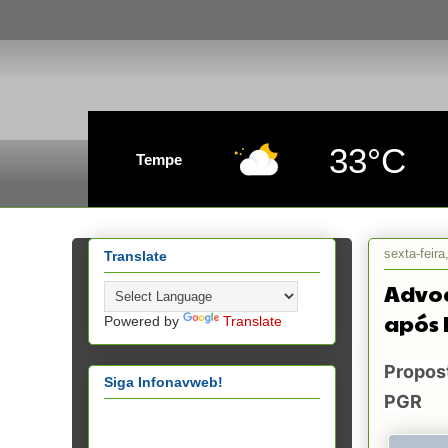
33°C
Tempe
sexta-feir
Translate
Advog
após 
Powered by
Translate
Propost
Siga Infonavweb!
PGR