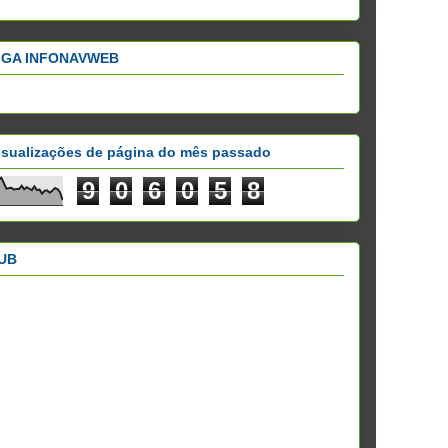
IGA INFONAVWEB
isualizações de página do mês passado
9
0
6
0
5
8
UB