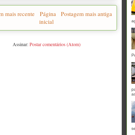
m mais recente
Página
Postagem mais antiga
inicial
a
Assinar:
Postar comentários (Atom)
P
p
a
se