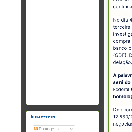
continua
No dia 
terceira
investig
compra d
banco pú
(GDF). D
delação.
A palavr
será do
Federal 
homolog
De acor
Inscrever-se
12.580/
negociaç
Postagens