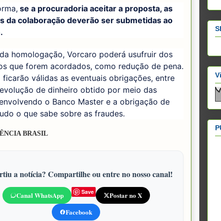
orma,
se a procuradoria aceitar a proposta, as
as da colaboração deverão ser submetidas ao
S
.
 da homologação, Vorcaro poderá usufruir dos
ios que forem acordados, como redução de pena.
V
icarão válidas as eventuais obrigações, entre
devolução de dinheiro obtido por meio das
 envolvendo o Banco Master e a obrigação de
tudo o que sabe sobre as fraudes.
P
ÊNCIA BRASIL
tiu a notícia? Compartilhe ou entre no nosso canal!
Save
Canal WhatsApp
Postar no X
Facebook