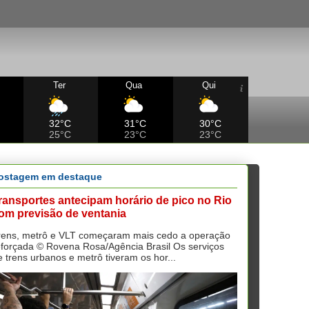
Ter
Qua
Qui
32°C
31°C
30°C
25°C
23°C
23°C
ostagem em destaque
ransportes antecipam horário de pico no Rio
om previsão de ventania
rens, metrô e VLT começaram mais cedo a operação
eforçada © Rovena Rosa/Agência Brasil Os serviços
e trens urbanos e metrô tiveram os hor...