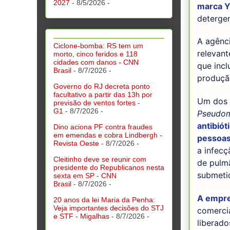
2027
- 8/5/2026
-
marca Y
detergen
A agênc
Ciclone-bomba: RS tem um
relevant
morto, cinco feridos e 118
cidades com danos - CNN
que incl
Brasil
- 8/7/2026
-
produção
Governo do RJ decreta ponto
facultativo a partir das 13h por
Um dos 
previsão de ventos fortes -
G1
- 8/7/2026
-
Pseudom
antibió
Dino aciona PF contra fraudes
em emendas e cobra Lindbergh -
pessoa
Revista Oeste
- 8/7/2026
-
a infec
Cleitinho deve se reunir com
de pulm
presidente do Republicanos nesta
submetid
sexta em SP - CNN
Brasil
- 8/7/2026
-
A empre
20 anos da lei Maria da Penha:
Veja importantes decisões do STJ
comerci
e STF - Migalhas
- 8/7/2026
-
liberad