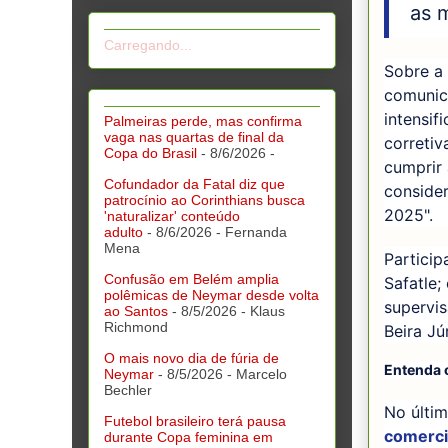
as 
Carregando...
Sobre a
comunic
intensif
Palmeiras perde, mas confirma
vaga nas quartas de final da
corretiv
Copa do Brasil
- 8/6/2026
-
cumprir 
Cofundador da Fatal diz que
conside
patrocínio ao Corinthians busca
2025".
'naturalizar' conteúdo
adulto
- 8/6/2026
- Fernanda
Mena
Particip
Confusão em Belém amplia
Safatle;
polêmicas de Neymar desde volta
supervis
ao Santos
- 8/5/2026
- Klaus
Richmond
Beira Jú
O mais novo dia de fúria de
Entenda 
Neymar
- 8/5/2026
- Marcelo
Bechler
No últim
Futebol brasileiro terá pausa
comercia
durante Copa feminina em