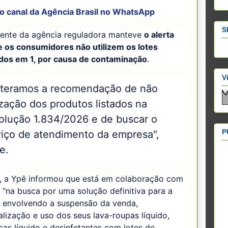
 o canal da
Agência Brasil
no WhatsApp
S
dente da agência reguladora manteve
o alerta
e os consumidores não utilizem os lotes
dos em 1, por causa de contaminação
.
V
iteramos a recomendação de não
ização dos produtos listados na
olução 1.834/2026 e de buscar o
P
viço de atendimento da empresa",
se.
, a Ypê informou que está em colaboração com
 "na busca por uma solução definitiva para a
o envolvendo a suspensão da venda,
lização e uso dos seus lava-roupas líquido,
ças líquido e desinfetantes com lotes de