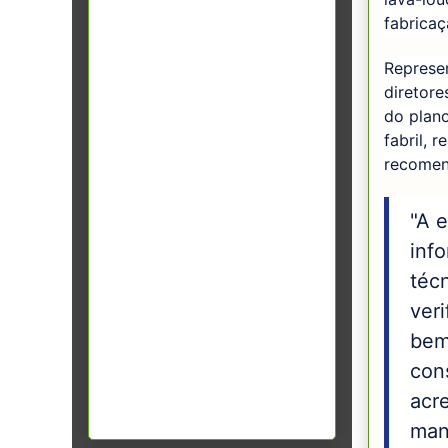
fabricaç
Represe
diretore
do plan
fabril, 
recomen
"A 
inf
téc
veri
bem
con
acr
man