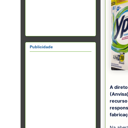
Publicidade
A direto
(Anvisa)
recurso
respons
fabrica
Na abert