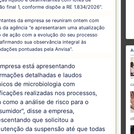
ão final 1, conforme dispõe a RE 1.834/2026".
ntantes da empresa se reuniram ontem com
s da agência "e apresentaram uma atualização
o de ação com a evolução do seu processo
reafirmando sua observância integral às
dações pontuadas pela Anvisa".
A
empresa está apresentando
ormações detalhadas e laudos
nicos de microbiologia com
c
ficações realizadas nos processos,
 como a análise de risco para o
sumidor", disse a empresa,
cl
escentando que solicitou a
utenção da suspensão até que todas