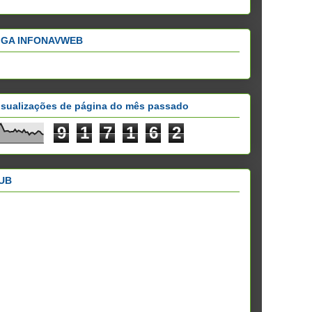
IGA INFONAVWEB
isualizações de página do mês passado
9
1
7
1
6
2
UB