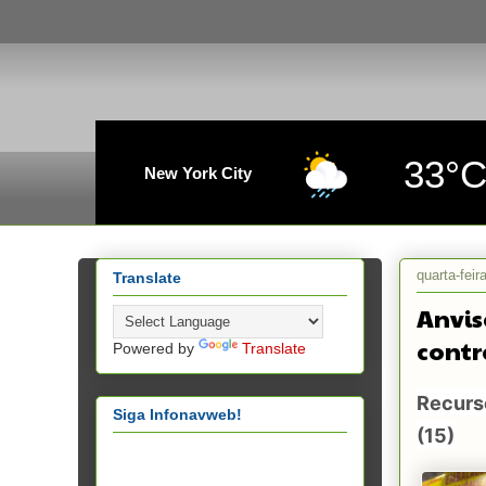
33°
New York City
quarta-fei
Translate
Anvis
contr
Powered by
Translate
Recurso
Siga Infonavweb!
(15)