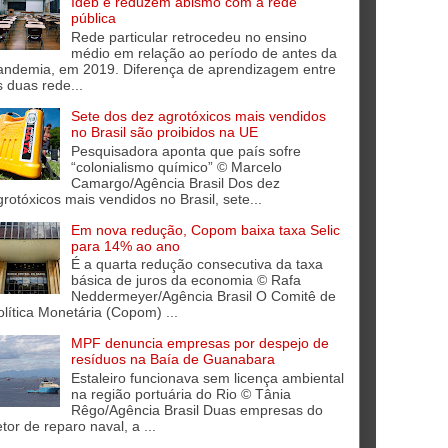
Ideb e reduzem abismo com a rede
pública
Rede particular retrocedeu no ensino
médio em relação ao período de antes da
andemia, em 2019. Diferença de aprendizagem entre
s duas rede...
Sete dos dez agrotóxicos mais vendidos
no Brasil são proibidos na UE
Pesquisadora aponta que país sofre
“colonialismo químico” © Marcelo
Camargo/Agência Brasil Dos dez
grotóxicos mais vendidos no Brasil, sete...
Em nova redução, Copom baixa taxa Selic
para 14% ao ano
É a quarta redução consecutiva da taxa
básica de juros da economia © Rafa
Neddermeyer/Agência Brasil O Comitê de
olítica Monetária (Copom) ...
MPF denuncia empresas por despejo de
resíduos na Baía de Guanabara
Estaleiro funcionava sem licença ambiental
na região portuária do Rio © Tânia
Rêgo/Agência Brasil Duas empresas do
tor de reparo naval, a ...