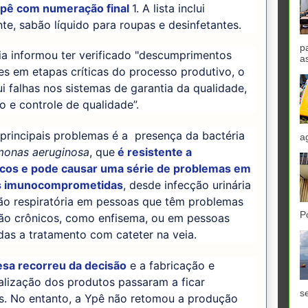
pê com numeração final
1. A lista inclui
te, sabão líquido para roupas e desinfetantes.
p
ia informou ter verificado "descumprimentos
a
es em etapas críticas do processo produtivo, o
ui falhas nos sistemas de garantia da qualidade,
 e controle de qualidade”.
principais problemas é a presença da bactéria
a
onas aeruginosa
, que
é resistente a
ticos e pode causar uma série de problemas em
s imunocomprometidas
, desde infecção urinária
ção respiratória em pessoas que têm problemas
P
ão crônicos, como enfisema, ou em pessoas
as a tratamento com cateter na veia.
sa recorreu da decisão
e a fabricação e
alização dos produtos passaram a ficar
se
os. No entanto, a Ypê não retomou a produção