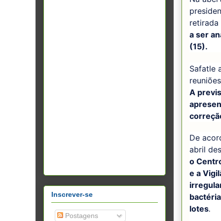
presiden
retirada
a ser an
(15).
Safatle 
reuniões
A previ
apresen
correçã
De acord
abril de
o Centro
e a Vig
irregul
Inscrever-se
bactéri
lotes
.
Postagens