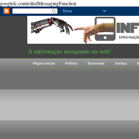
googlefc.controlledMessagingFunction
A informação navegando na web!
Página inicial
Política
Economia
Justiça