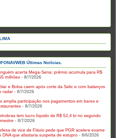
LIMA
NFONAVWEB Últimas Notícias.
inguém acerta Mega-Sena; prêmio acumula para R$
65 milhões
- 8/7/2026
ólar e Bolsa caem após corte da Selic e com balanços
o radar
- 8/7/2026
ix amplia participação nos pagamentos em bares e
estaurantes
- 8/7/2026
etrobras tem lucro líquido de R$ 52,4 bi no segundo
rimestre
- 8/7/2026
efesa de vice de Flávio pede que PGR acelere exame
e DNA que afastaria suspeita de estupro
- 8/6/2026