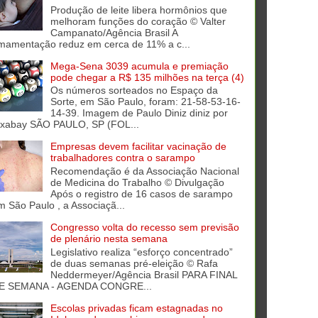
Produção de leite libera hormônios que
melhoram funções do coração © Valter
Campanato/Agência Brasil A
mamentação reduz em cerca de 11% a c...
Mega-Sena 3039 acumula e premiação
pode chegar a R$ 135 milhões na terça (4)
Os números sorteados no Espaço da
Sorte, em São Paulo, foram: 21-58-53-16-
14-39. Imagem de Paulo Diniz diniz por
ixabay SÃO PAULO, SP (FOL...
Empresas devem facilitar vacinação de
trabalhadores contra o sarampo
Recomendação é da Associação Nacional
de Medicina do Trabalho © Divulgação
Após o registro de 16 casos de sarampo
m São Paulo , a Associaçã...
Congresso volta do recesso sem previsão
de plenário nesta semana
Legislativo realiza “esforço concentrado”
de duas semanas pré-eleição © Rafa
Neddermeyer/Agência Brasil PARA FINAL
E SEMANA - AGENDA CONGRE...
Escolas privadas ficam estagnadas no