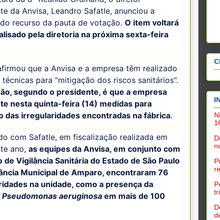
te da Anvisa, Leandro Safatle, anunciou a
 do recurso da pauta de votação.
O item voltará
alisado pela diretoria na próxima sexta-feira
C
afirmou que a Anvisa e a empresa têm realizado
 técnicas para "mitigação dos riscos sanitários".
são, segundo o presidente, é que a empresa
I
te nesta quinta-feira (14) medidas para
o das irregularidades encontradas na fábrica
.
N
1
o com Safatle, em fiscalização realizada em
D
n
ste ano,
as equipes da Anvisa, em conjunto com
 de Vigilância Sanitária do Estado de São Paulo
P
r
ilância Municipal de Amparo, encontraram 76
aridades na unidade, como a presença da
P
t
a
Pseudomonas aeruginosa
em mais de 100
D
d