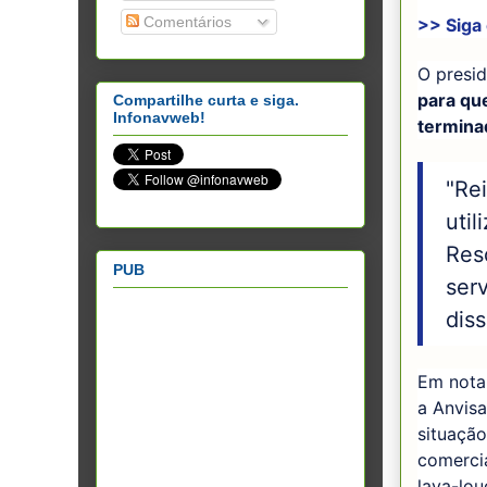
Comentários
>> Siga
O presi
para qu
Compartilhe curta e siga.
Infonavweb!
termina
"Re
util
Res
PUB
ser
dis
Em nota
a Anvisa
situaçã
comercia
lava-lou