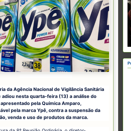
P
© TORVIM/STOCK.ADOBE.COM
ria da Agência Nacional de Vigilância Sanitária
 adiou nesta quarta-feira (13) a análise do
 apresentado pela Química Amparo,
ável pela marca Ypê, contra a suspensão da
ção, venda e uso de produtos da marca.
ura da 8º Reunião Ordinária, o diretor-