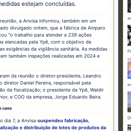
medidas estejam concluídas.
a
 reunião, a Anvisa informou, também em um
ado divulgado ontem, que a fábrica de Amparo
icou "o trabalho para atender a 239 ações
as elencadas pela Ypê, com o objetivo de
as exigências da vigilância sanitária. As medidas
P
ram também inspeções realizadas em 2024 e
aram da reunião o diretor-presidente, Leandro
 o diretor Daniel Pereira, responsável pela
e
ão da fiscalização; o presidente da Ypê, Waldir
nior, e COO da empresa, Jorge Eduardo Beira.
o caso
D
o dia 7, a Anvisa
suspendeu fabricação,
lização e distribuição de lotes de produtos da