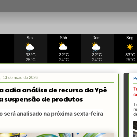
Sex
Sáb
Dom
Seg
C
33°C
32°C
32°C
33°C
25°C
24°C
24°C
25°C
ra, 13 de maio de 2026
P
a adia análise de recurso da Ypê
T
c
a suspensão de produtos
T
r
 será analisado na próxima sexta-feira
d