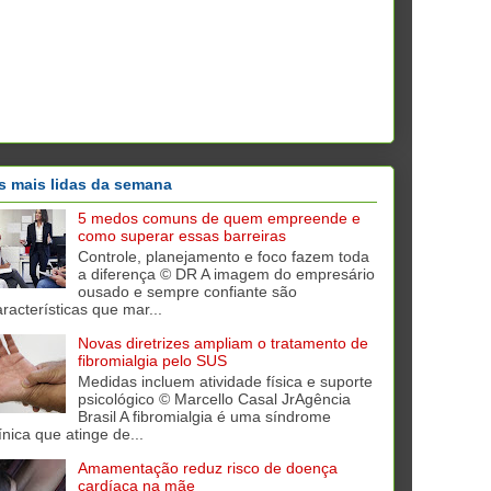
s mais lidas da semana
5 medos comuns de quem empreende e
como superar essas barreiras
Controle, planejamento e foco fazem toda
a diferença © DR A imagem do empresário
ousado e sempre confiante são
aracterísticas que mar...
Novas diretrizes ampliam o tratamento de
fibromialgia pelo SUS
Medidas incluem atividade física e suporte
psicológico © Marcello Casal JrAgência
Brasil A fibromialgia é uma síndrome
ínica que atinge de...
Amamentação reduz risco de doença
cardíaca na mãe