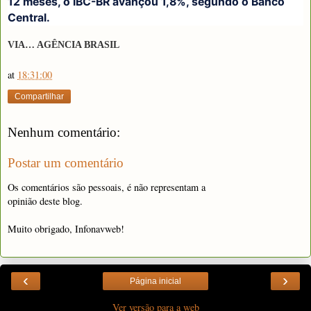
12 meses, o IBC-BR avançou 1,8%, segundo o Banco
Central.
VIA… AGÊNCIA BRASIL
at
18:31:00
Compartilhar
Nenhum comentário:
Postar um comentário
Os comentários são pessoais, é não representam a
opinião deste blog.
Muito obrigado, Infonavweb!
‹
›
Página inicial
Ver versão para a web