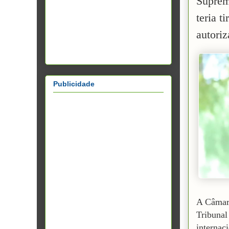
Suprem
teria t
autori
Publicidade
A Câmar
Tribunal
internac