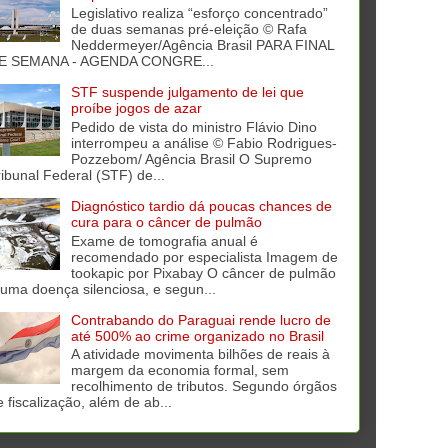
Legislativo realiza “esforço concentrado”
de duas semanas pré-eleição © Rafa
Neddermeyer/Agência Brasil PARA FINAL
E SEMANA - AGENDA CONGRE...
STF suspende julgamento de lei que
proíbe jogos de azar
Pedido de vista do ministro Flávio Dino
interrompeu a análise © Fabio Rodrigues-
Pozzebom/ Agência Brasil O Supremo
ribunal Federal (STF) de...
Diagnóstico tardio dá poucas chances de
cura para o câncer de pulmão
Exame de tomografia anual é
recomendado por especialista Imagem de
tookapic por Pixabay O câncer de pulmão
 uma doença silenciosa, e segun...
Contrabando do Paraguai rende lucro de
até 500% ao crime organizado no Brasil
A atividade movimenta bilhões de reais à
margem da economia formal, sem
recolhimento de tributos. Segundo órgãos
e fiscalização, além de ab...