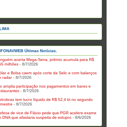
LIMA
NFONAVWEB Últimas Notícias.
inguém acerta Mega-Sena; prêmio acumula para R$
65 milhões
- 8/7/2026
ólar e Bolsa caem após corte da Selic e com balanços
o radar
- 8/7/2026
ix amplia participação nos pagamentos em bares e
estaurantes
- 8/7/2026
etrobras tem lucro líquido de R$ 52,4 bi no segundo
rimestre
- 8/7/2026
efesa de vice de Flávio pede que PGR acelere exame
e DNA que afastaria suspeita de estupro
- 8/6/2026