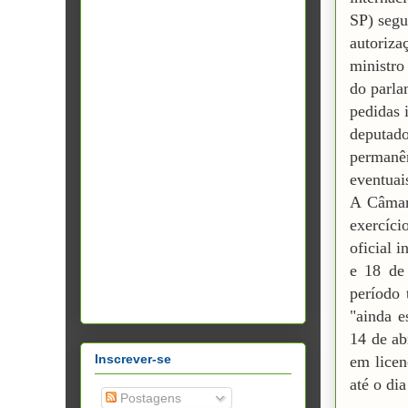
SP) segu
autoriza
ministro
do parla
pedidas 
deputado
permanên
eventuai
A Câmara
exercíci
oficial 
e 18 de
período 
"ainda e
14 de ab
Inscrever-se
em licen
até o di
Postagens