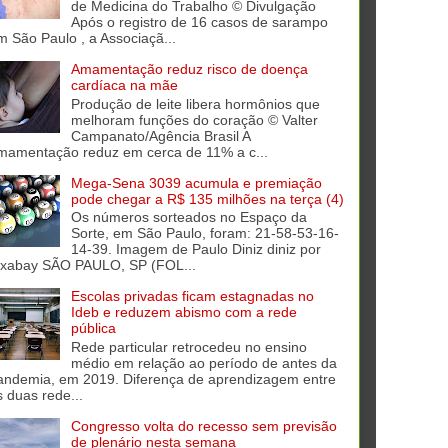
de Medicina do Trabalho © Divulgação
Após o registro de 16 casos de sarampo
m São Paulo , a Associaçã...
Amamentação reduz risco de doença
cardíaca na mãe
Produção de leite libera hormônios que
melhoram funções do coração © Valter
Campanato/Agência Brasil A
mamentação reduz em cerca de 11% a c...
Mega-Sena 3039 acumula e premiação
pode chegar a R$ 135 milhões na terça (4)
Os números sorteados no Espaço da
Sorte, em São Paulo, foram: 21-58-53-16-
14-39. Imagem de Paulo Diniz diniz por
ixabay SÃO PAULO, SP (FOL...
Escolas privadas ficam estagnadas no
Ideb e reduzem abismo com a rede
pública
Rede particular retrocedeu no ensino
médio em relação ao período de antes da
andemia, em 2019. Diferença de aprendizagem entre
s duas rede...
Congresso volta do recesso sem previsão
de plenário nesta semana