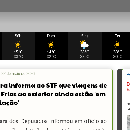
Sáb
Dom
Seg
Ter
45°C
44°C
38°C
38°C
33°C
32°C
33°C
30°C
a, 22 de maio de 2026
P
a informa ao STF que viagens de
D
b
 Frias ao exterior ainda estão 'em
D
iação'
r
f
ra dos Deputados informou em ofício ao