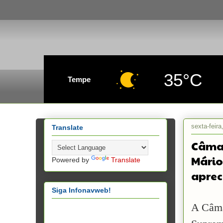
35°C
Tempe
sexta-feir
Translate
Câmar
Mário
Powered by
Translate
aprec
Siga Infonavweb!
A Câma