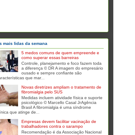
s mais lidas da semana
5 medos comuns de quem empreende e
como superar essas barreiras
Controle, planejamento e foco fazem toda
a diferença © DR A imagem do empresário
ousado e sempre confiante são
aracterísticas que mar...
Novas diretrizes ampliam o tratamento de
fibromialgia pelo SUS
Medidas incluem atividade física e suporte
psicológico © Marcello Casal JrAgência
Brasil A fibromialgia é uma síndrome
ínica que atinge de...
Empresas devem facilitar vacinação de
trabalhadores contra o sarampo
Recomendação é da Associação Nacional