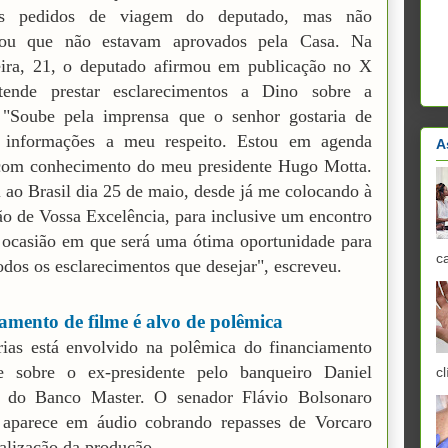
os pedidos de viagem do deputado, mas não
ou que não estavam aprovados pela Casa. Na
eira, 21, o deputado afirmou em publicação no X
tende prestar esclarecimentos a Dino sobre a
 "Soube pela imprensa que o senhor gostaria de
 informações a meu respeito. Estou em agenda
A
 com conhecimento do meu presidente Hugo Motta.
 ao Brasil dia 25 de maio, desde já me colocando à
ão de Vossa Excelência, para inclusive um encontro
 ocasião em que será uma ótima oportunidade para
c
todos os esclarecimentos que desejar", escreveu.
amento de filme é alvo de polêmica
ias está envolvido na polêmica do financiamento
e sobre o ex-presidente pelo banqueiro Daniel
cl
, do Banco Master. O senador Flávio Bolsonaro
 aparece em áudio cobrando repasses de Vorcaro
ealização da produção.