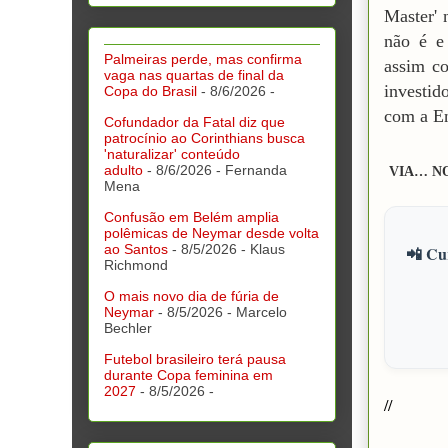
Master' 
não é e 
Palmeiras perde, mas confirma
assim c
vaga nas quartas de final da
investid
Copa do Brasil
- 8/6/2026
-
com a En
Cofundador da Fatal diz que
patrocínio ao Corinthians busca
'naturalizar' conteúdo
adulto
- 8/6/2026
- Fernanda
VIA… N
Mena
Confusão em Belém amplia
polêmicas de Neymar desde volta
ao Santos
- 8/5/2026
- Klaus
📲 Cur
Richmond
O mais novo dia de fúria de
Neymar
- 8/5/2026
- Marcelo
Bechler
Futebol brasileiro terá pausa
durante Copa feminina em
2027
- 8/5/2026
-
//