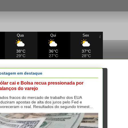
Qua
Qui
Sex
38°C
36°C
37°C
29°C
27°C
28°C
ostagem em destaque
ólar cai e Bolsa recua pressionada por
alanços do varejo
ados fracos do mercado de trabalho dos EUA
eduziram apostas de alta dos juros pelo Fed e
avoreceram o real. Resultados do segundo trimest...