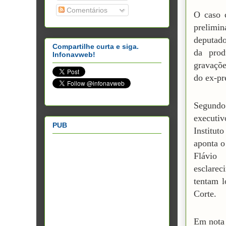
Comentários
O caso 
prelimi
deputad
Compartilhe curta e siga.
da prod
Infonavweb!
gravaçõe
do ex-pr
Segundo 
executiv
PUB
Institu
aponta o
Flávio
esclarec
tentam l
Corte.
Em nota 