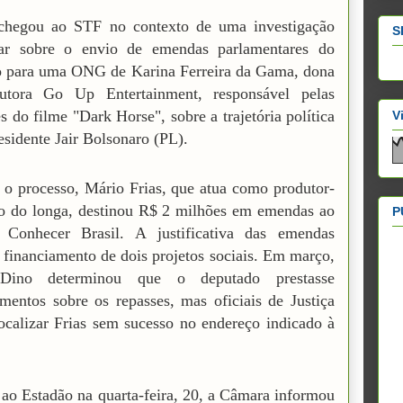
chegou ao STF no contexto de uma investigação
S
nar sobre o envio de emendas parlamentares do
o para uma ONG de Karina Ferreira da Gama, dona
utora Go Up Entertainment, responsável pelas
s do filme "Dark Horse", sobre a trajetória política
V
esidente Jair Bolsonaro (PL).
o processo, Mário Frias, que atua como produtor-
o do longa, destinou R$ 2 milhões em emendas ao
P
to Conhecer Brasil. A justificativa das emendas
 financiamento de dois projetos sociais. Em março,
 Dino determinou que o deputado prestasse
imentos sobre os repasses, mas oficiais de Justiça
ocalizar Frias sem sucesso no endereço indicado à
ao Estadão na quarta-feira, 20, a Câmara informou