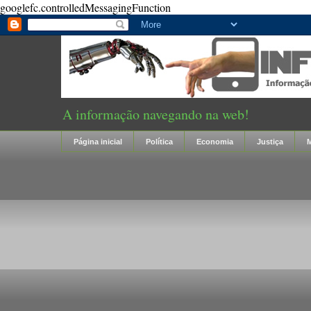
googlefc.controlledMessagingFunction
A informação navegando na web!
Página inicial
Política
Economia
Justiça