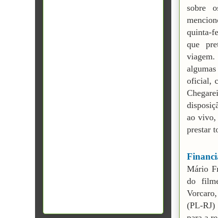
sobre 
mencion
quinta-f
que pre
viagem.
algumas
oficial,
Chegarei
disposiç
ao vivo,
prestar 
Financi
Mário Fr
do film
Vorcaro
(PL-RJ)
para a r