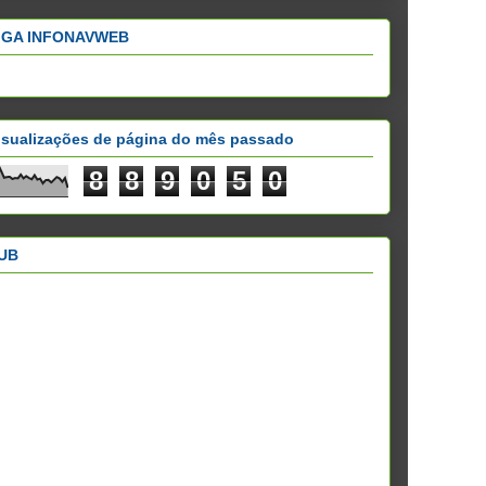
IGA INFONAVWEB
isualizações de página do mês passado
8
8
9
0
5
0
UB