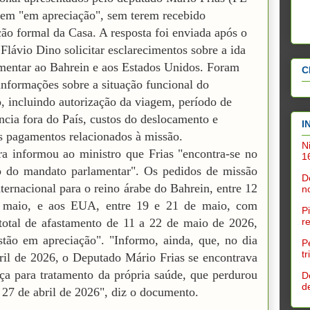
em "em apreciação", sem terem recebido
ção formal da Casa. A resposta foi enviada após o
 Flávio Dino solicitar esclarecimentos sobre a ida
mentar ao Bahrein e aos Estados Unidos. Foram
C
informações sobre a situação funcional do
, incluindo autorização da viagem, período de
cia fora do País, custos do deslocamento e
I
s pagamentos relacionados à missão.
N
 informou ao ministro que Frias "encontra-se no
1
o do mandato parlamentar". Os pedidos de missão
D
internacional para o reino árabe do Bahrein, entre 12
n
 maio, e aos EUA, entre 19 e 21 de maio, com
P
r
total de afastamento de 11 a 22 de maio de 2026,
stão em apreciação". "Informo, ainda, que, no dia
P
t
ril de 2026, o Deputado Mário Frias se encontrava
ça para tratamento da própria saúde, que perdurou
D
d
a 27 de abril de 2026", diz o documento.