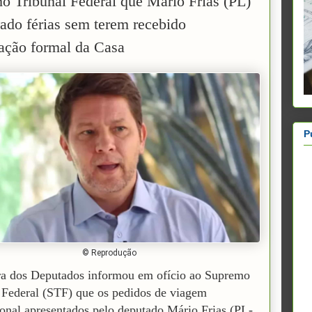
o Tribunal Federal que Mário Frias (PL)
irado férias sem terem recebido
zação formal da Casa
P
© Reprodução
a dos Deputados informou em ofício ao Supremo
 Federal (STF) que os pedidos de viagem
ional apresentados pelo deputado Mário Frias (PL-