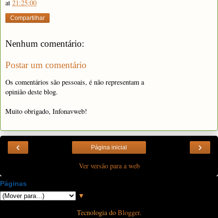
at
21:25:00
Compartilhar
Nenhum comentário:
Postar um comentário
Os comentários são pessoais, é não representam a
opinião deste blog.
Muito obrigado, Infonavweb!
‹
›
Página inicial
Ver versão para a web
Páginas
▼
Tecnologia do
Blogger
.