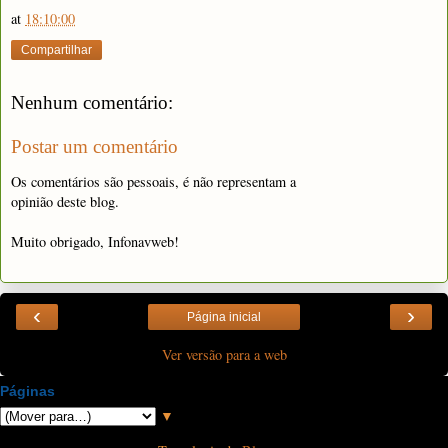
at
18:10:00
Compartilhar
Nenhum comentário:
Postar um comentário
Os comentários são pessoais, é não representam a
opinião deste blog.
Muito obrigado, Infonavweb!
‹
›
Página inicial
Ver versão para a web
Páginas
▼