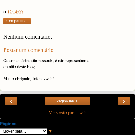
at
12:14:00
Compartilhar
Nenhum comentário:
Postar um comentário
Os comentários são pessoais, é não representam a
opinião deste blog.
Muito obrigado, Infonavweb!
‹
›
Página inicial
Ver versão para a web
Páginas
▼