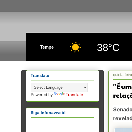
38°C
Tempe
quinta-feir
Translate
"É um 
relaç
Powered by
Translate
Senado
Siga Infonavweb!
revelad