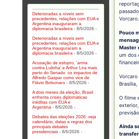
reporta
passado,
Deterioradas a níveis sem
Vorcaro
precedentes, relações com EUA e
Argentina inauguraram a
diplomacia brasileira
- 8/5/2026
-
Pouco m
Deterioradas a níveis sem
mensage
precedentes, relações com EUA e
Master 
Argentina inauguraram a
diplomacia brasileira
- 8/5/2026
-
um dos 
financei
Acusação de estupro, 'arma
contra Lulinha' e Arthur Lira mais
perto do Senado: os impactos de
Vorcaro 
Alfredo Gaspar como vice de
Flávio Bolsonaro
- 8/5/2026
-
Brasília,
A dois meses da eleição, Brasil
O filme 
enfrenta crises diplomáticas
inéditas com EUA e
exterior
Argentina
- 8/5/2026
-
previsão
Debates das eleições 2026: veja
calendário, datas e regras dos
Ainda s
principais debates
presidenciais
- 8/5/2026
-
transfe