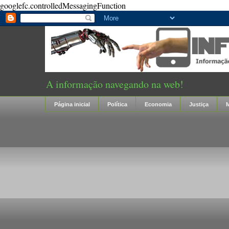
googlefc.controlledMessagingFunction
A informação navegando na web!
Página inicial
Política
Economia
Justiça