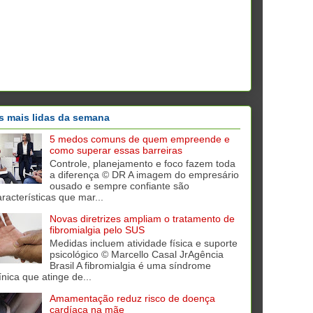
s mais lidas da semana
5 medos comuns de quem empreende e
como superar essas barreiras
Controle, planejamento e foco fazem toda
a diferença © DR A imagem do empresário
ousado e sempre confiante são
aracterísticas que mar...
Novas diretrizes ampliam o tratamento de
fibromialgia pelo SUS
Medidas incluem atividade física e suporte
psicológico © Marcello Casal JrAgência
Brasil A fibromialgia é uma síndrome
ínica que atinge de...
Amamentação reduz risco de doença
cardíaca na mãe