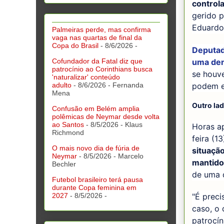
control
gerido 
Eduardo 
Palmeiras perde, mas confirma
vaga nas quartas de final da
Copa do Brasil
- 8/6/2026
-
Deputad
uma de
Cofundador da Fatal diz que
patrocínio ao Corinthians busca
se houve
'naturalizar' conteúdo
podem es
adulto
- 8/6/2026
- Fernanda
Mena
Outro la
Confusão em Belém amplia
polêmicas de Neymar desde volta
ao Santos
- 8/5/2026
- Klaus
Horas a
Richmond
feira (13
O mais novo dia de fúria de
situação
Neymar
- 8/5/2026
- Marcelo
mantido
Bechler
de uma 
Futebol brasileiro terá pausa
durante Copa feminina em
2027
- 8/5/2026
-
"É preci
caso, o 
patrocín