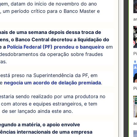
gem, datam do início de novembro do ano
 um período crítico para o Banco Master e
.
a
ais de uma semana depois dessa troca de
ns, o Banco Central decretou a liquidação do
e a
Polícia Federal (PF) prendeu o banqueiro
em
desdobramentos da operação sobre fraudes
P
ras.
está preso na Superintendência da PF, em
 e
negocia um acordo de delação premiada
.
P
estaria sendo realizado por uma produtora no
, com atores e equipes estrangeiros, e tem
 de ser lançado ainda este ano.
a
egundo a matéria, o apoio envolve
rências internacionais de uma empresa