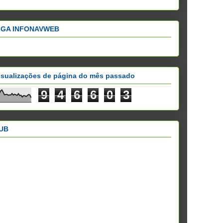
IGA INFONAVWEB
isualizações de página do mês passado
9
4
6
6
0
3
UB