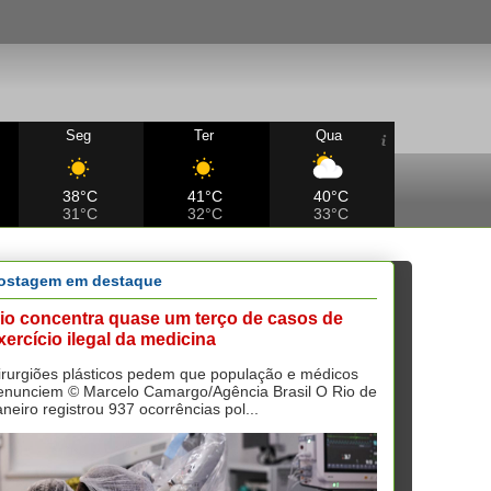
Seg
Ter
Qua
38°C
41°C
40°C
31°C
32°C
33°C
ostagem em destaque
io concentra quase um terço de casos de
xercício ilegal da medicina
irurgiões plásticos pedem que população e médicos
enunciem © Marcelo Camargo/Agência Brasil O Rio de
aneiro registrou 937 ocorrências pol...