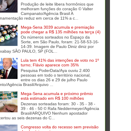
Produção de leite libera hormônios que
melhoram funções do coração © Valter
Campanato/Agência Brasil A
mamentação reduz em cerca de 11% a c...
Mega-Sena 3039 acumula e premiação
pode chegar a R$ 135 milhões na terça (4)
Os números sorteados no Espaço da
Sorte, em São Paulo, foram: 21-58-53-16-
14-39. Imagem de Paulo Diniz diniz por
ixabay SÃO PAULO, SP (FOL...
Lula tem 41% das intenções de voto no 1º
turno; Flávio aparece com 35%
Pesquisa PoderData/Aya ouviu 2.400
pessoas em todo o território nacional,
entre os dias 26 e 29 de julho Paulo
into/Agência Brasil/Arquivo ...
Mega-Sena acumula e próximo prêmio
está estimado em R$ 100 milhões
Dezenas sorteadas foram: 30 - 35 - 38 -
39 - 46 - 50 © Rafa Neddermeyer/Agência
Brasil/ARQUIVO Nenhum apostador
certou as seis dezenas do C...
Congresso volta do recesso sem previsão