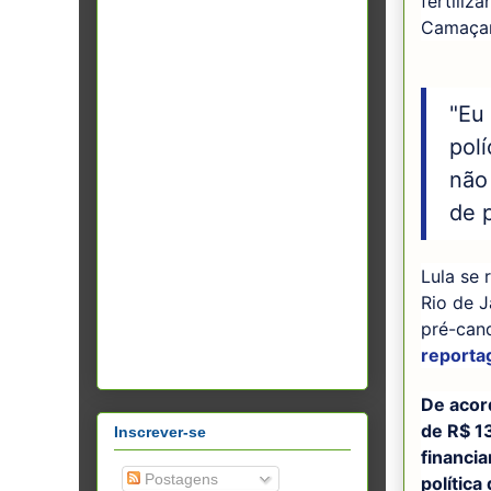
fertiliz
Camaçar
"Eu
polí
não
de p
Lula se 
Rio de J
pré-cand
reporta
De acord
de R$ 1
Inscrever-se
financia
Postagens
política