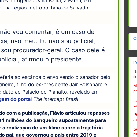
antes nitrogenados na Bahia, a Fafen, em
i, na região metropolitana de Salvador.
 não vou comentar, é um caso de
C
cia, não meu. Eu não sou policial,
 sou procurador-geral. O caso dele é
olícia", afirmou o presidente.
I
R
i
referia ao escândalo envolvendo o senador pelo
aneiro, filho do ex-presidente Jair Bolsonaro e
M
po
idato ao Palácio do Planalto, revelado em
gem do portal
The Intercept Brasil
.
L
a
o com a publicação, Flávio articulou repasses
P
34 milhões do banqueiro supostamente para
a
r a realização de um filme sobre a trajetória
S
p
 do pai, que governou o país entre 2019 e