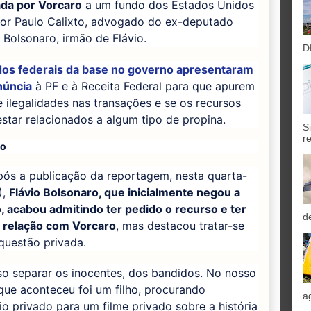
ada por Vorcaro
a um fundo dos Estados Unidos
por Paulo Calixto, advogado do ex-deputado
Bolsonaro, irmão de Flávio.
D
os federais da base no governo apresentaram
núncia
à PF e à Receita Federal para que apurem
 ilegalidades nas transações e se os recursos
tar relacionados a algum tipo de propina.
S
r
do
pós a publicação da reportagem, nesta quarta-
),
Flávio Bolsonaro, que inicialmente negou a
, acabou admitindo ter pedido o recurso e ter
d
 relação com Vorcaro
, mas destacou tratar-se
questão privada.
so separar os inocentes, dos bandidos. No nosso
que aconteceu foi um filho, procurando
a
io privado para um filme privado sobre a história