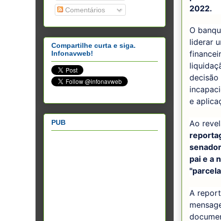
2022.
Comentários
O banque
liderar 
Compartilhe curta e siga.
financei
Infonavweb!
liquidaç
decisão
incapaci
e aplica
PUB
Ao revel
report
senador
pai e a
"parcela
A repor
mensage
documen