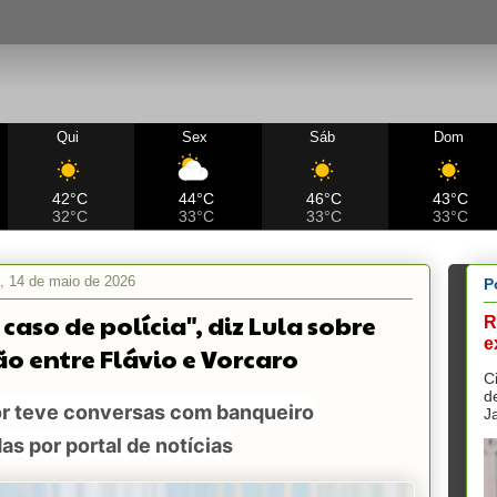
Qui
Sex
Sáb
Dom
42°C
44°C
46°C
43°C
32°C
33°C
33°C
33°C
a, 14 de maio de 2026
P
caso de polícia", diz Lula sobre
R
e
ão entre Flávio e Vorcaro
C
d
r teve conversas com banqueiro
J
as por portal de notícias