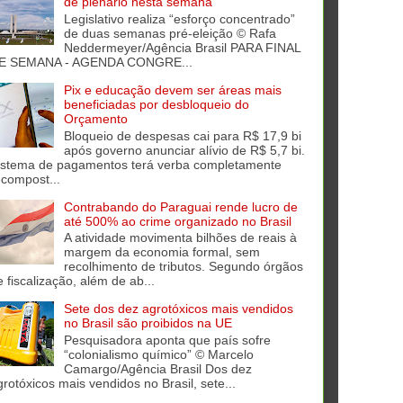
de plenário nesta semana
Legislativo realiza “esforço concentrado”
de duas semanas pré-eleição © Rafa
Neddermeyer/Agência Brasil PARA FINAL
E SEMANA - AGENDA CONGRE...
Pix e educação devem ser áreas mais
beneficiadas por desbloqueio do
Orçamento
Bloqueio de despesas cai para R$ 17,9 bi
após governo anunciar alívio de R$ 5,7 bi.
istema de pagamentos terá verba completamente
ecompost...
Contrabando do Paraguai rende lucro de
até 500% ao crime organizado no Brasil
A atividade movimenta bilhões de reais à
margem da economia formal, sem
recolhimento de tributos. Segundo órgãos
e fiscalização, além de ab...
Sete dos dez agrotóxicos mais vendidos
no Brasil são proibidos na UE
Pesquisadora aponta que país sofre
“colonialismo químico” © Marcelo
Camargo/Agência Brasil Dos dez
grotóxicos mais vendidos no Brasil, sete...