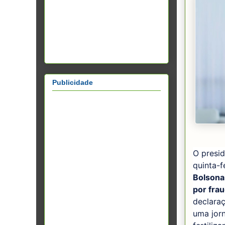
Publicidade
O presid
quinta-f
Bolsona
por frau
declaraç
uma jorn