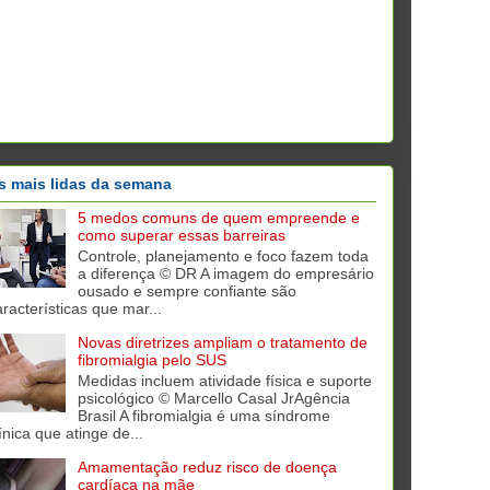
s mais lidas da semana
5 medos comuns de quem empreende e
como superar essas barreiras
Controle, planejamento e foco fazem toda
a diferença © DR A imagem do empresário
ousado e sempre confiante são
aracterísticas que mar...
Novas diretrizes ampliam o tratamento de
fibromialgia pelo SUS
Medidas incluem atividade física e suporte
psicológico © Marcello Casal JrAgência
Brasil A fibromialgia é uma síndrome
ínica que atinge de...
Amamentação reduz risco de doença
cardíaca na mãe