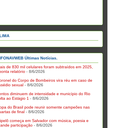
LIMA
NFONAVWEB Últimas Notícias.
ais de 830 mil celulares foram subtraídos em 2025,
ponta relatório
- 8/6/2026
oronel do Corpo de Bombeiros vira réu em caso de
ssédio sexual
- 8/6/2026
entos diminuem de intensidade e município do Rio
olta ao Estágio 1
- 8/6/2026
opa do Brasil pode reunir somente campeões nas
uartas de final
- 8/6/2026
lipelô começa em Salvador com música, poesia e
rande participação
- 8/6/2026