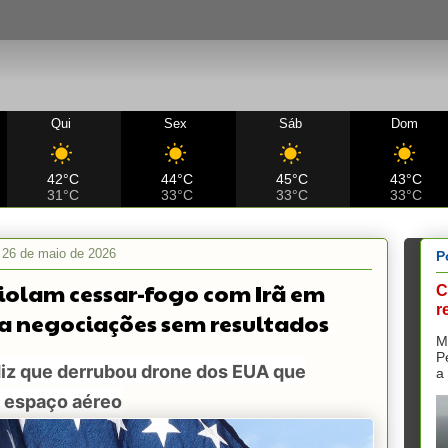
Qui
Sex
Sáb
Dom
42°C
44°C
45°C
43°C
31°C
33°C
33°C
33°C
, 26 de maio de 2026
P
iolam cessar-fogo com Irã em
C
r
a negociações sem resultados
M
P
diz que derrubou drone dos EUA que
a
u espaço aéreo