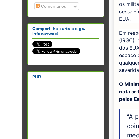
os mili
Comentários
cessar-
EUA.
Compartilhe curta e siga.
Em respo
Infonavweb!
(IRGC) 
dos EUA 
espaço 
qualque
severida
PUB
O Minist
nota cri
pelos E
“A p
coi
med