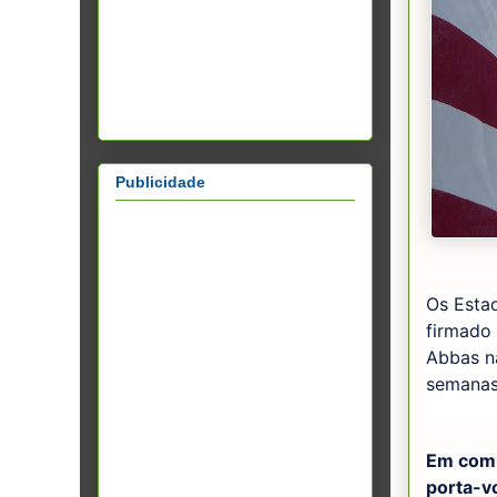
Publicidade
Os Esta
firmado
Abbas na
semanas
Em comu
porta-v