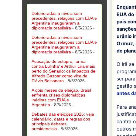
Enquanto
Deterioradas a níveis sem
EUA do 
precedentes, relações com EUA e
país co
Argentina inauguraram a
diplomacia brasileira
- 8/5/2026
-
sanções
urânio i
Deterioradas a níveis sem
precedentes, relações com EUA e
Ormuz, 
Argentina inauguraram a
do plane
diplomacia brasileira
- 8/5/2026
-
Acusação de estupro, 'arma
O Irã se
contra Lulinha' e Arthur Lira mais
program
perto do Senado: os impactos de
Alfredo Gaspar como vice de
ser par
Flávio Bolsonaro
- 8/5/2026
-
gestão s
A dois meses da eleição, Brasil
antes d
enfrenta crises diplomáticas
inéditas com EUA e
Argentina
- 8/5/2026
-
Para ana
justific
Debates das eleições 2026: veja
calendário, datas e regras dos
contra o
principais debates
outros m
presidenciais
- 8/5/2026
-