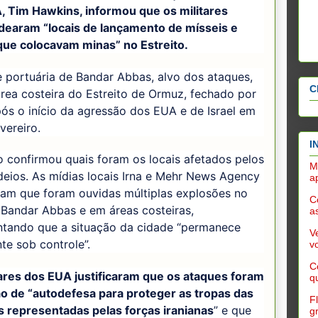
, Tim Hawkins, informou que os militares
earam “locais de lançamento de mísseis e
que colocavam minas” no Estreito.
 portuária de Bandar Abbas, alvo dos ataques,
C
área costeira do Estreito de Ormuz, fechado por
ós o início da agressão dos EUA e de Israel em
vereiro.
I
o confirmou quais foram os locais afetados pelos
M
eios. As mídias locais Irna e Mehr News Agency
a
ram que foram ouvidas múltiplas explosões no
C
 Bandar Abbas e em áreas costeiras,
a
ntando que a situação da cidade “permanece
V
te sob controle”.
v
C
tares dos EUA justificaram que os ataques foram
q
o de “autodefesa para proteger as tropas das
F
 representadas pelas forças iranianas
” e que
g