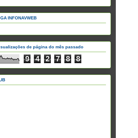
IGA INFONAVWEB
isualizações de página do mês passado
9
4
2
7
8
8
UB