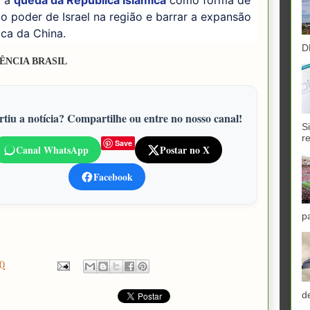
l a
queda da República Islâmica
como forma de
 o poder de Israel na região e barrar a expansão
ca da China.
D
ÊNCIA BRASIL
tiu a notícia? Compartilhe ou entre no nosso canal!
S
r
Save
Canal WhatsApp
Postar no X
Facebook
p
0
d