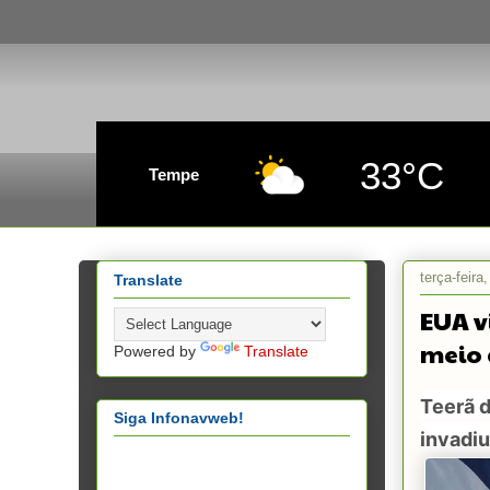
33°C
Tempe
terça-feira
Translate
EUA v
meio 
Powered by
Translate
Teerã 
Siga Infonavweb!
invadi