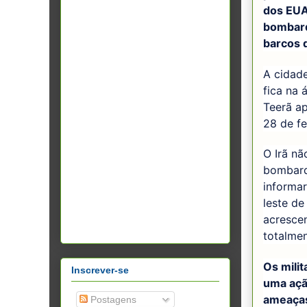
dos EUA
bombard
barcos 
A cidade
fica na 
Teerã ap
28 de fe
O Irã nã
bombard
informa
leste de
acresce
totalmen
Os mili
Inscrever-se
uma açã
ameaças
Postagens