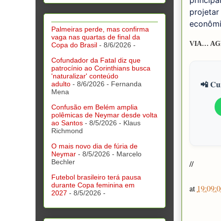
principa
projetar
econômi
Palmeiras perde, mas confirma
vaga nas quartas de final da
VIA… AG
Copa do Brasil
- 8/6/2026
-
Cofundador da Fatal diz que
patrocínio ao Corinthians busca
'naturalizar' conteúdo
📲 Cur
adulto
- 8/6/2026
- Fernanda
Mena
Confusão em Belém amplia
polêmicas de Neymar desde volta
ao Santos
- 8/5/2026
- Klaus
Richmond
O mais novo dia de fúria de
Neymar
- 8/5/2026
- Marcelo
Bechler
//
Futebol brasileiro terá pausa
durante Copa feminina em
at
19:09:0
2027
- 8/5/2026
-