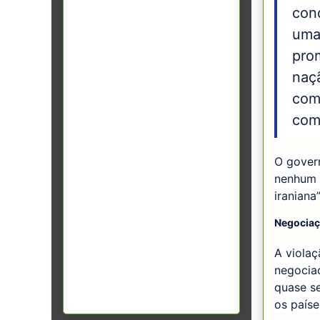
con
uma
pro
naçã
comu
com
O gover
nenhum 
iraniana”
Negociaç
A viola
negocia
quase se
os paíse