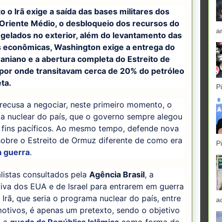
 o Irã exige a saída das bases militares dos
Oriente Médio, o desbloqueio dos recursos do
a
ngelados no exterior, além do levantamento das
 econômicas, Washington exige a entrega do
raniano e a abertura completa do Estreito de
por onde transitavam cerca de 20% do petróleo
ta.
P
 recusa a negociar, neste primeiro momento, o
a nuclear do país, que o governo sempre alegou
a fins pacíficos. Ao mesmo tempo, defende nova
obre o Estreito de Ormuz diferente de como era
P
a guerra
.
listas consultados pela
Agência Brasil
, a
ativa dos EUA e de Israel para entrarem em guerra
 Irã, que seria o programa nuclear do país, entre
a
otivos, é apenas um pretexto, sendo o objetivo