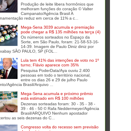
Produção de leite libera hormônios que
melhoram funções do coração © Valter
Campanato/Agência Brasil A
mamentação reduz em cerca de 11% a c...
Mega-Sena 3039 acumula e premiação
pode chegar a R$ 135 milhões na terça (4)
Os números sorteados no Espaço da
Sorte, em São Paulo, foram: 21-58-53-16-
14-39. Imagem de Paulo Diniz diniz por
ixabay SÃO PAULO, SP (FOL...
Lula tem 41% das intenções de voto no 1º
turno; Flávio aparece com 35%
Pesquisa PoderData/Aya ouviu 2.400
pessoas em todo o território nacional,
entre os dias 26 e 29 de julho Paulo
into/Agência Brasil/Arquivo ...
Mega-Sena acumula e próximo prêmio
está estimado em R$ 100 milhões
Dezenas sorteadas foram: 30 - 35 - 38 -
39 - 46 - 50 © Rafa Neddermeyer/Agência
Brasil/ARQUIVO Nenhum apostador
certou as seis dezenas do C...
Congresso volta do recesso sem previsão