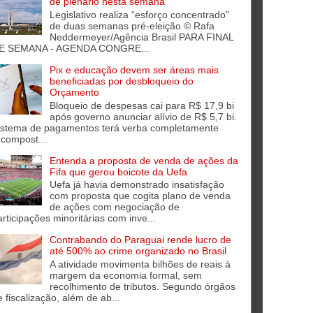
de plenário nesta semana
Legislativo realiza “esforço concentrado”
de duas semanas pré-eleição © Rafa
Neddermeyer/Agência Brasil PARA FINAL
E SEMANA - AGENDA CONGRE...
Pix e educação devem ser áreas mais
beneficiadas por desbloqueio do
Orçamento
Bloqueio de despesas cai para R$ 17,9 bi
após governo anunciar alívio de R$ 5,7 bi.
istema de pagamentos terá verba completamente
ecompost...
Entenda a proposta de venda de ações da
Fifa que gerou boicote da Uefa
Uefa já havia demonstrado insatisfação
com proposta que cogita plano de venda
de ações com negociação de
articipações minoritárias com inve...
Contrabando do Paraguai rende lucro de
até 500% ao crime organizado no Brasil
A atividade movimenta bilhões de reais à
margem da economia formal, sem
recolhimento de tributos. Segundo órgãos
e fiscalização, além de ab...