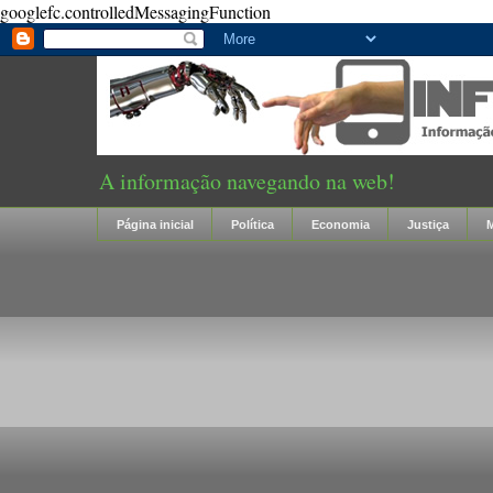
googlefc.controlledMessagingFunction
A informação navegando na web!
Página inicial
Política
Economia
Justiça