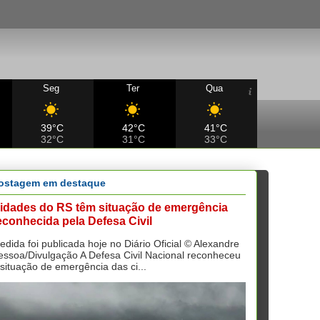
Seg
Ter
Qua
39°C
42°C
41°C
32°C
31°C
33°C
ostagem em destaque
idades do RS têm situação de emergência
econhecida pela Defesa Civil
edida foi publicada hoje no Diário Oficial © Alexandre
essoa/Divulgação A Defesa Civil Nacional reconheceu
 situação de emergência das ci...