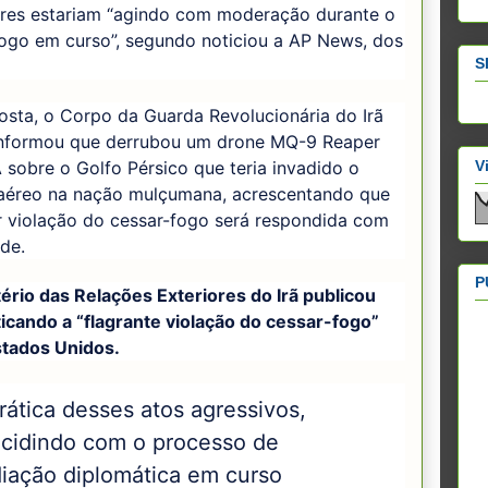
tares estariam “agindo com moderação durante o
fogo em curso”, segundo noticiou a AP News, dos
S
sta, o Corpo da Guarda Revolucionária do Irã
informou que derrubou um drone MQ-9 Reaper
V
sobre o Golfo Pérsico que teria invadido o
aéreo na nação mulçumana, acrescentando que
r violação do cessar-fogo será respondida com
de.
P
ério das Relações Exteriores do Irã publicou
ticando a “flagrante violação do cessar-fogo”
stados Unidos.
rática desses atos agressivos,
ncidindo com o processo de
iação diplomática em curso