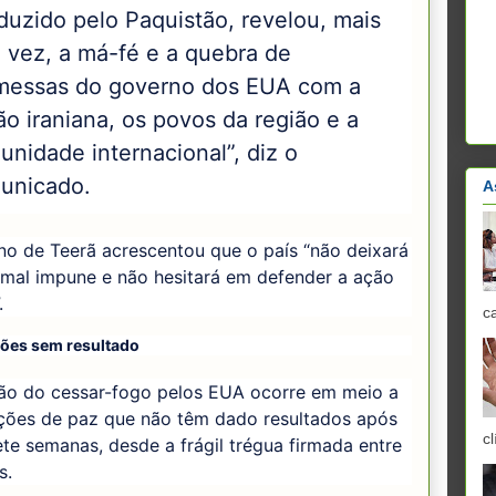
duzido pelo Paquistão, revelou, mais
 vez, a má-fé e a quebra de
messas do governo dos EUA com a
o iraniana, os povos da região e a
nidade internacional”, diz o
unicado.
A
no de Teerã acrescentou que o país “não deixará
mal impune e não hesitará em defender a ação
.
c
ões sem resultado
ção do cessar-fogo pelos EUA ocorre em meio a
ções de paz que não têm dado resultados após
cl
te semanas, desde a frágil trégua firmada entre
s.