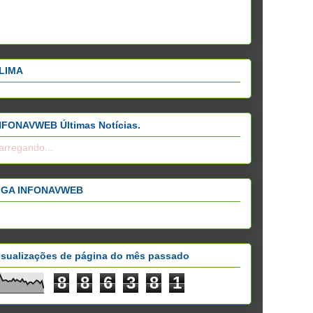
LIMA
NFONAVWEB Últimas Notícias.
arregando...
IGA INFONAVWEB
isualizações de página do mês passado
8
8
6
3
8
1