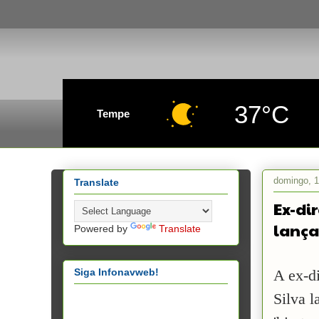
37°C
Tempe
domingo, 1
Translate
Ex-di
lança
Powered by
Translate
Siga Infonavweb!
A ex-d
Silva 