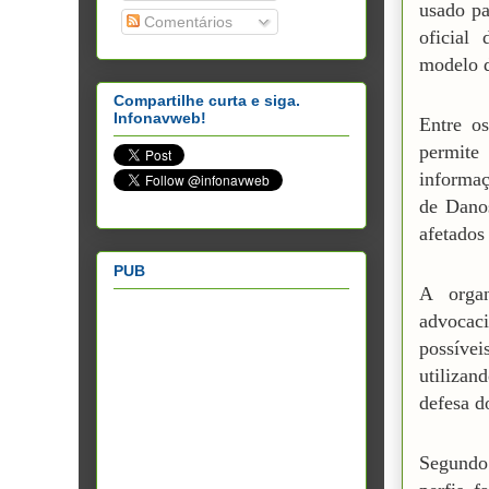
usado pa
Comentários
oficial
modelo d
Compartilhe curta e siga.
Infonavweb!
Entre o
permite
informa
de Danos
afetados
PUB
A organ
advocac
possíve
utilizan
defesa d
Segundo 