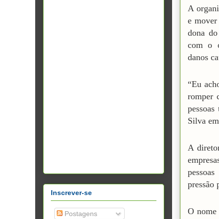
A organi
e mover
dona do
com o o
danos ca
“Eu acho
romper c
pessoas 
Silva em
A diret
empresa
pessoas
pressão p
Inscrever-se
O nome d
Postagens