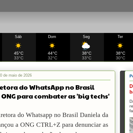
Sáb
Dom
Seg
Ter
45°C
44°C
38°C
38°C
33°C
32°C
33°C
30°C
0 de maio de 2026
P
retora do WhatsApp no Brasil
D
b
 ONG para combater as 'big techs'
D
r
f
iretora do Whatsapp no Brasil Daniela da
lançou a ONG CTRL+Z para denunciar as