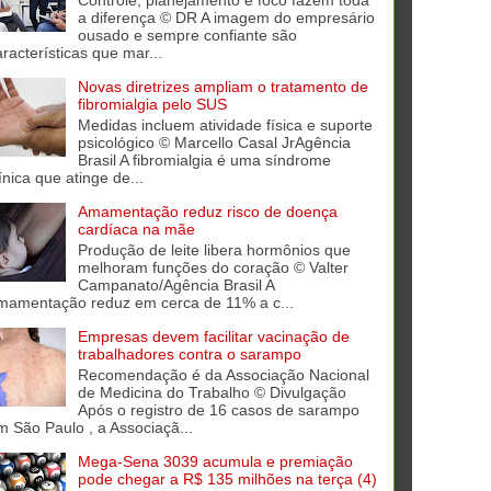
Controle, planejamento e foco fazem toda
a diferença © DR A imagem do empresário
ousado e sempre confiante são
aracterísticas que mar...
Novas diretrizes ampliam o tratamento de
fibromialgia pelo SUS
Medidas incluem atividade física e suporte
psicológico © Marcello Casal JrAgência
Brasil A fibromialgia é uma síndrome
ínica que atinge de...
Amamentação reduz risco de doença
cardíaca na mãe
Produção de leite libera hormônios que
melhoram funções do coração © Valter
Campanato/Agência Brasil A
mamentação reduz em cerca de 11% a c...
Empresas devem facilitar vacinação de
trabalhadores contra o sarampo
Recomendação é da Associação Nacional
de Medicina do Trabalho © Divulgação
Após o registro de 16 casos de sarampo
m São Paulo , a Associaçã...
Mega-Sena 3039 acumula e premiação
pode chegar a R$ 135 milhões na terça (4)