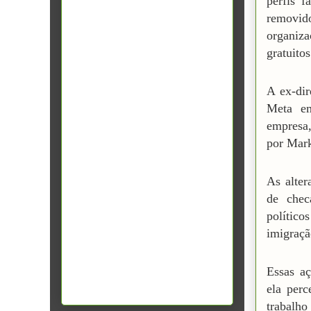
perfis f
removi
organiz
gratuitos
A ex-dir
Meta em
empresa,
por Mar
As alter
de chec
político
imigraçã
Essas a
ela per
trabalh