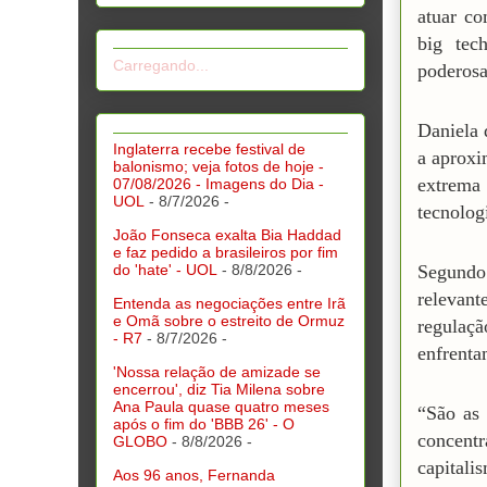
atuar co
big tec
Carregando...
poderosa
Daniela 
Inglaterra recebe festival de
a aproxi
balonismo; veja fotos de hoje -
extrema
07/08/2026 - Imagens do Dia -
UOL
- 8/7/2026
-
tecnolog
João Fonseca exalta Bia Haddad
e faz pedido a brasileiros por fim
do 'hate' - UOL
- 8/8/2026
-
Segundo
relevant
Entenda as negociações entre Irã
e Omã sobre o estreito de Ormuz
regulaçã
- R7
- 8/7/2026
-
enfrenta
'Nossa relação de amizade se
encerrou', diz Tia Milena sobre
Ana Paula quase quatro meses
“São as
após o fim do 'BBB 26' - O
concentr
GLOBO
- 8/8/2026
-
capitali
Aos 96 anos, Fernanda