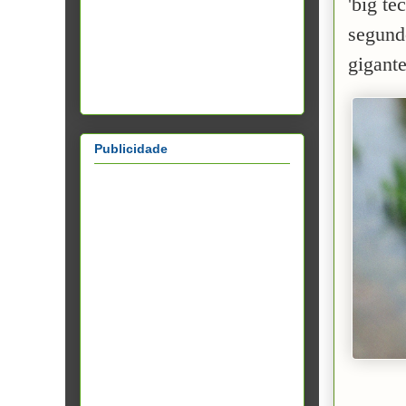
'big te
segund
gigante
Publicidade