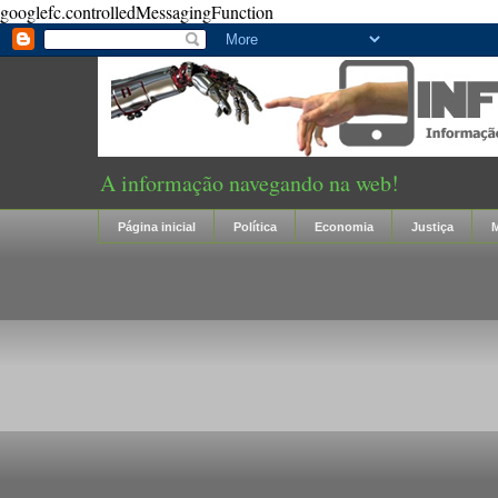
googlefc.controlledMessagingFunction
A informação navegando na web!
Página inicial
Política
Economia
Justiça