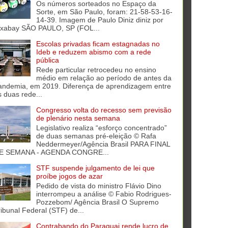
Os números sorteados no Espaço da
Sorte, em São Paulo, foram: 21-58-53-16-
14-39. Imagem de Paulo Diniz diniz por
ixabay SÃO PAULO, SP (FOL...
Escolas privadas ficam estagnadas no
Ideb e reduzem abismo com a rede
pública
Rede particular retrocedeu no ensino
médio em relação ao período de antes da
andemia, em 2019. Diferença de aprendizagem entre
s duas rede...
Congresso volta do recesso sem previsão
de plenário nesta semana
Legislativo realiza “esforço concentrado”
de duas semanas pré-eleição © Rafa
Neddermeyer/Agência Brasil PARA FINAL
E SEMANA - AGENDA CONGRE...
STF suspende julgamento de lei que
proíbe jogos de azar
Pedido de vista do ministro Flávio Dino
interrompeu a análise © Fabio Rodrigues-
Pozzebom/ Agência Brasil O Supremo
ribunal Federal (STF) de...
Contrabando do Paraguai rende lucro de