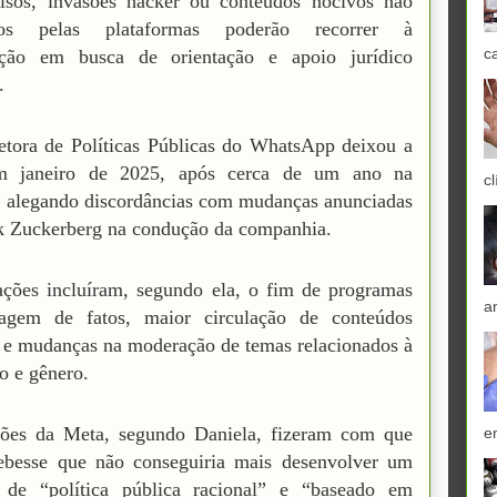
alsos, invasões hacker ou conteúdos nocivos não
dos pelas plataformas poderão recorrer à
c
ação em busca de orientação e apoio jurídico
.
etora de Políticas Públicas do WhatsApp deixou a
 janeiro de 2025, após cerca de um ano na
cl
 alegando discordâncias com mudanças anunciadas
k Zuckerberg na condução da companhia.
ações incluíram, segundo ela, o fim de programas
a
agem de fatos, maior circulação de conteúdos
s e mudanças na moderação de temas relacionados à
o e gênero.
ções da Meta, segundo Daniela, fizeram com que
e
cebesse que não conseguiria mais desenvolver um
o de “política pública racional” e “baseado em