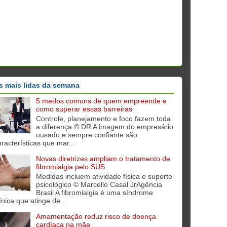
s mais lidas da semana
5 medos comuns de quem empreende e
como superar essas barreiras
Controle, planejamento e foco fazem toda
a diferença © DR A imagem do empresário
ousado e sempre confiante são
aracterísticas que mar...
Novas diretrizes ampliam o tratamento de
fibromialgia pelo SUS
Medidas incluem atividade física e suporte
psicológico © Marcello Casal JrAgência
Brasil A fibromialgia é uma síndrome
ínica que atinge de...
Amamentação reduz risco de doença
cardíaca na mãe