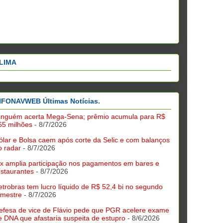
LIMA
NFONAVWEB Últimas Notícias.
inguém acerta Mega-Sena; prêmio acumula para R$
65 milhões
- 8/7/2026
ólar e Bolsa caem após corte da Selic e com balanços
o radar
- 8/7/2026
ix amplia participação nos pagamentos em bares e
estaurantes
- 8/7/2026
etrobras tem lucro líquido de R$ 52,4 bi no segundo
rimestre
- 8/7/2026
efesa de vice de Flávio pede que PGR acelere exame
e DNA que afastaria suspeita de estupro
- 8/6/2026