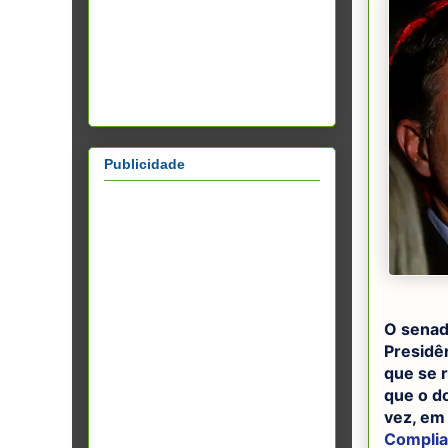
Publicidade
O senad
Presidên
que se 
que o d
vez, em
Complia