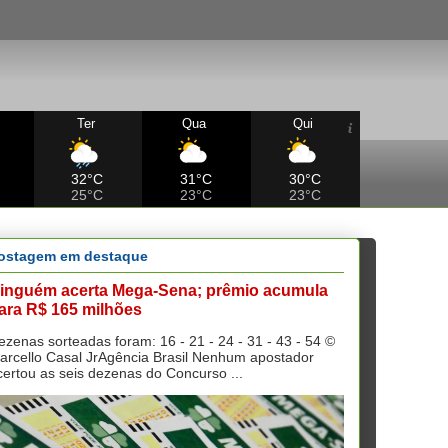
Ter
Qua
Qui
32°C
31°C
30°C
25°C
23°C
23°C
ostagem em destaque
inguém acerta Mega-Sena; prêmio acumula
ara R$ 165 milhões
ezenas sorteadas foram: 16 - 21 - 24 - 31 - 43 - 54 ©
arcello Casal JrAgência Brasil Nenhum apostador
certou as seis dezenas do Concurso ...