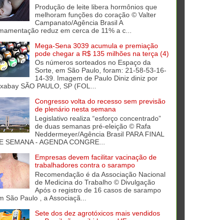
Produção de leite libera hormônios que
melhoram funções do coração © Valter
Campanato/Agência Brasil A
mamentação reduz em cerca de 11% a c...
Mega-Sena 3039 acumula e premiação
pode chegar a R$ 135 milhões na terça (4)
Os números sorteados no Espaço da
Sorte, em São Paulo, foram: 21-58-53-16-
14-39. Imagem de Paulo Diniz diniz por
ixabay SÃO PAULO, SP (FOL...
Congresso volta do recesso sem previsão
de plenário nesta semana
Legislativo realiza “esforço concentrado”
de duas semanas pré-eleição © Rafa
Neddermeyer/Agência Brasil PARA FINAL
E SEMANA - AGENDA CONGRE...
Empresas devem facilitar vacinação de
trabalhadores contra o sarampo
Recomendação é da Associação Nacional
de Medicina do Trabalho © Divulgação
Após o registro de 16 casos de sarampo
m São Paulo , a Associaçã...
Sete dos dez agrotóxicos mais vendidos