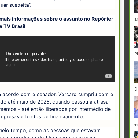
uer suspeita”.
 mais informações sobre o assunto no Repórter
a
da TV Brasil
P
D
e acordo com o senador, Vorcaro cumpriu com o
do até maio de 2025, quando passou a atrasar
entos – até então liberados por intermédio de
empresas e fundos de financiamento.
e
meio tempo, como as pessoas que estavam
das na produção do filme não conseguiam