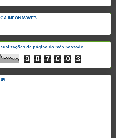
IGA INFONAVWEB
isualizações de página do mês passado
9
0
7
0
0
3
UB