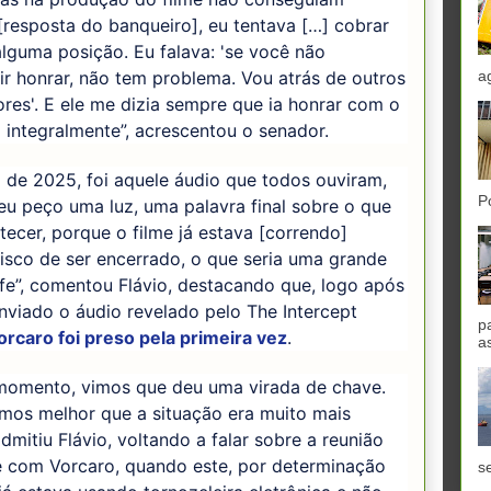
[resposta do banqueiro], eu tentava […] cobrar
 alguma posição. Eu falava: 'se você não
a
r honrar, não tem problema. Vou atrás de outros
ores'. E ele me dizia sempre que ia honrar com o
 integralmente”, acrescentou o senador.
l de 2025, foi aquele áudio que todos ouviram,
P
u peço uma luz, uma palavra final sobre o que
tecer, porque o filme já estava [correndo]
isco de ser encerrado, o que seria uma grande
fe”, comentou Flávio, destacando que, logo após
enviado o áudio revelado pelo The Intercept
p
orcaro foi preso pela primeira vez
.
a
momento, vimos que deu uma virada de chave.
mos melhor que a situação era muito mais
admitiu Flávio, voltando a falar sobre a reunião
e com Vorcaro, quando este, por determinação
se