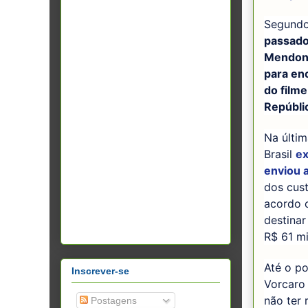
Segundo
passado
Mendonç
para en
do filme
Repúblic
Na últim
Brasil
ex
enviou 
dos cust
acordo c
destina
R$ 61 mi
Até o po
Inscrever-se
Vorcaro 
não ter
Postagens