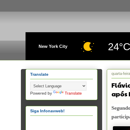
24°
New York City
quarta-fei
Translate
Flávi
após 
Powered by
Translate
Segundo
Siga Infonavweb!
particip