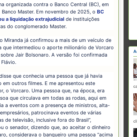
a organizada contra o Banco Central (BC), em
o Banco Master. Em novembro de 2025, o
BC
zou a liquidação extrajudicial
de instituições
iras do conglomerado Master.
o Miranda já confirmou a mais de um veículo de
 que intermediou o aporte milionário de Vorcaro
A
 sobre Jair Bolsonaro. A versão foi confirmada
 Flávio.
disse que conhecia uma pessoa que já havia
o em outros filmes. E me apresentou este
c
or, o Vorcaro. Uma pessoa que, na época, era
soa que circulava em todas as rodas, aqui em
, ia a eventos com a presença de ministros, alta-
empresários, patrocinava eventos de várias
s de televisão, inclusive fora do Brasil”,
cl
 o senador, dizendo que, ao aceitar o dinheiro
aro, considerava o banqueiro uma pessoa “acima