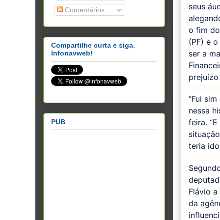
seus áud
Comentários
alegand
o fim do
(PF) e o
Compartilhe curta e siga.
ser a ma
Infonavweb!
Financei
prejuízo
“Fui sim
nessa hi
feira. “
PUB
situação
teria id
Segundo 
deputado
Flávio a
da agênc
influenc