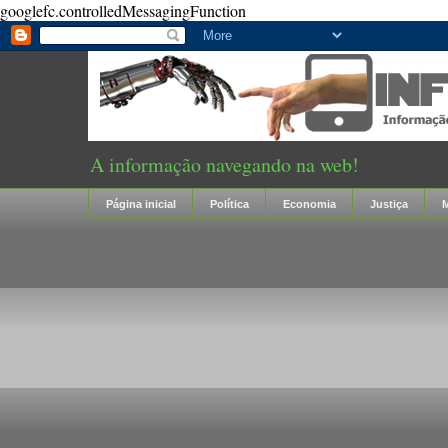
googlefc.controlledMessagingFunction
A informação navegando na web!
Página inicial
Política
Economia
Justiça