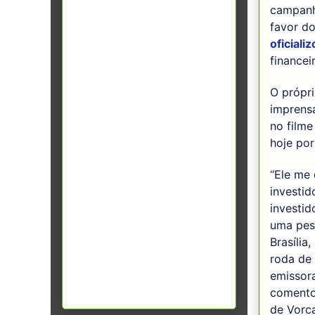
campanh
favor d
oficiali
finance
O própri
imprensa
no filme
hoje por
“Ele me 
investid
investid
uma pes
Brasília
roda de 
emissora
comentou
de Vorc