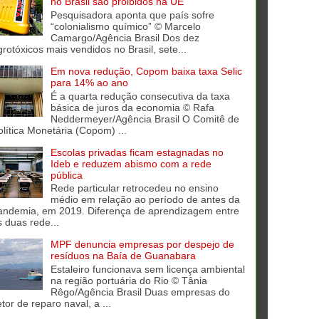
no Brasil são proibidos na UE
Pesquisadora aponta que país sofre
“colonialismo químico” © Marcelo
Camargo/Agência Brasil Dos dez
grotóxicos mais vendidos no Brasil, sete...
Em nova redução, Copom baixa taxa Selic
para 14% ao ano
É a quarta redução consecutiva da taxa
básica de juros da economia © Rafa
Neddermeyer/Agência Brasil O Comitê de
olítica Monetária (Copom) ...
Escolas privadas ficam estagnadas no
Ideb e reduzem abismo com a rede
pública
Rede particular retrocedeu no ensino
médio em relação ao período de antes da
andemia, em 2019. Diferença de aprendizagem entre
s duas rede...
MPF denuncia empresas por despejo de
resíduos na Baía de Guanabara
Estaleiro funcionava sem licença ambiental
na região portuária do Rio © Tânia
Rêgo/Agência Brasil Duas empresas do
tor de reparo naval, a ...