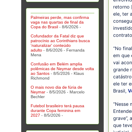
retorno 
ele, ter
Palmeiras perde, mas confirma
consegui
vaga nas quartas de final da
Copa do Brasil
- 8/6/2026
-
investid
contrato
Cofundador da Fatal diz que
patrocínio ao Corinthians busca
'naturalizar' conteúdo
“No fina
adulto
- 8/6/2026
- Fernanda
em que e
Mena
vai acon
Confusão em Belém amplia
polêmicas de Neymar desde volta
grande r
ao Santos
- 8/5/2026
- Klaus
catástro
Richmond
ele ter 
O mais novo dia de fúria de
Brasil,
V
Neymar
- 8/5/2026
- Marcelo
Bechler
“Nesse 
Futebol brasileiro terá pausa
Entende
durante Copa feminina em
2027
- 8/5/2026
-
grave”, 
que tev