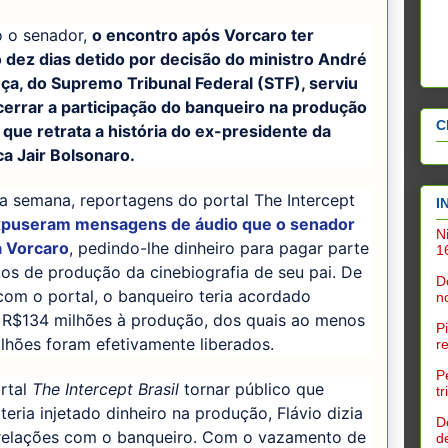
 o senador,
o encontro após Vorcaro ter
 dez dias detido por decisão do ministro André
a, do Supremo Tribunal Federal (STF), serviu
cerrar a participação do banqueiro na produção
C
 que retrata a história do ex-presidente da
a Jair Bolsonaro.
a semana, reportagens do portal The Intercept
I
puseram mensagens de áudio que o senador
N
a Vorcaro
, pedindo-lhe dinheiro para pagar parte
1
os de produção da cinebiografia de seu pai. De
D
om o portal, o banqueiro teria acordado
n
r R$134 milhões à produção, dos quais ao menos
P
lhões foram efetivamente liberados.
r
P
rtal
The Intercept Brasil
tornar público que
t
teria injetado dinheiro na produção, Flávio dizia
D
 relações com o banqueiro. Com o vazamento de
d