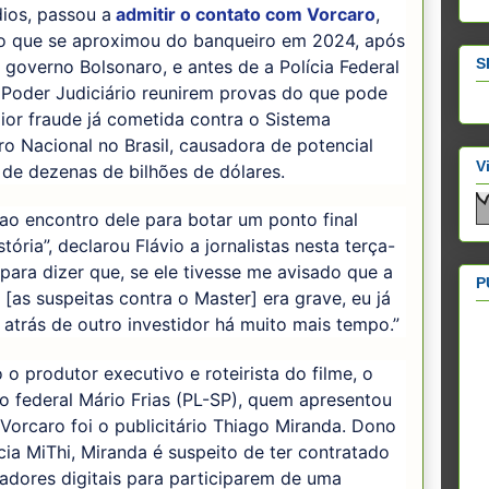
ios, passou a
admitir o contato com Vorcaro
,
o que se aproximou do banqueiro em 2024, após
S
 governo Bolsonaro, e antes de a Polícia Federal
 Poder Judiciário reunirem provas do que pode
ior fraude já cometida contra o Sistema
ro Nacional no Brasil, causadora de potencial
V
 de dezenas de bilhões de dólares.
 ao encontro dele para botar um ponto final
stória”, declarou Flávio a jornalistas nesta terça-
E para dizer que, se ele tivesse me avisado que a
P
 [as suspeitas contra o Master] era grave, eu já
o atrás de outro investidor há muito mais tempo.”
o produtor executivo e roteirista do filme, o
 federal Mário Frias (PL-SP), quem apresentou
 Vorcaro foi o publicitário Thiago Miranda. Dono
ia MiThi, Miranda é suspeito de ter contratado
iadores digitais para participarem de uma