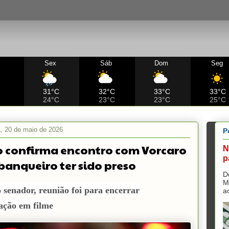
Sex
Sáb
Dom
Seg
C
31°C
32°C
33°C
33°C
24°C
23°C
23°C
25°C
ra, 20 de maio de 2026
P
o confirma encontro com Vorcaro
N
p
banqueiro ter sido preso
D
M
 senador, reunião foi para encerrar
a
ação em filme