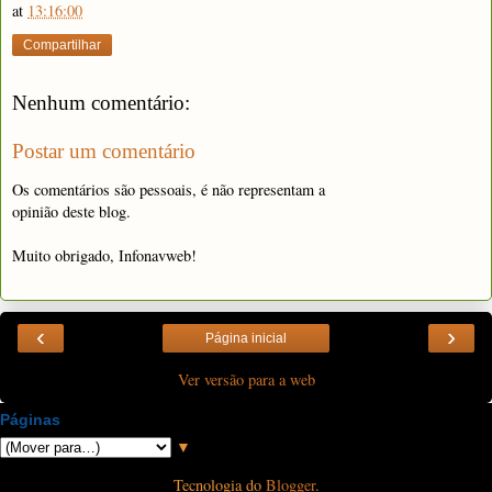
at
13:16:00
Compartilhar
Nenhum comentário:
Postar um comentário
Os comentários são pessoais, é não representam a
opinião deste blog.
Muito obrigado, Infonavweb!
‹
›
Página inicial
Ver versão para a web
Páginas
▼
Tecnologia do
Blogger
.