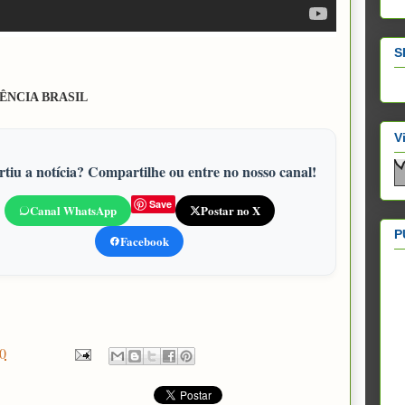
S
ÊNCIA BRASIL
V
tiu a notícia? Compartilhe ou entre no nosso canal!
Save
Canal WhatsApp
Postar no X
P
Facebook
0