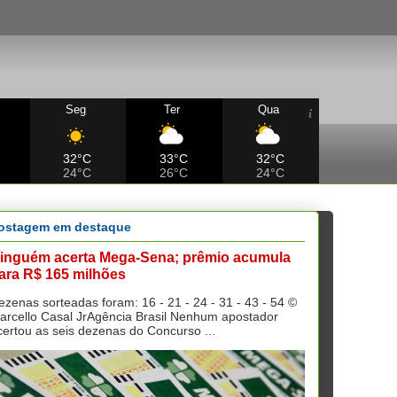
Seg
Ter
Qua
32°C
33°C
32°C
24°C
26°C
24°C
ostagem em destaque
inguém acerta Mega-Sena; prêmio acumula
ara R$ 165 milhões
ezenas sorteadas foram: 16 - 21 - 24 - 31 - 43 - 54 ©
arcello Casal JrAgência Brasil Nenhum apostador
certou as seis dezenas do Concurso ...