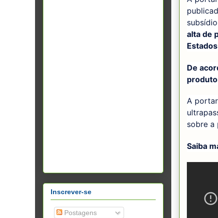
publica
subsídi
alta de
Estados 
De acord
produto
A porta
ultrapas
sobre a
Saiba ma
Inscrever-se
Postagens