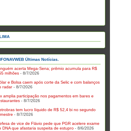
LIMA
NFONAVWEB Últimas Notícias.
inguém acerta Mega-Sena; prêmio acumula para R$
65 milhões
- 8/7/2026
ólar e Bolsa caem após corte da Selic e com balanços
o radar
- 8/7/2026
ix amplia participação nos pagamentos em bares e
estaurantes
- 8/7/2026
etrobras tem lucro líquido de R$ 52,4 bi no segundo
rimestre
- 8/7/2026
efesa de vice de Flávio pede que PGR acelere exame
e DNA que afastaria suspeita de estupro
- 8/6/2026