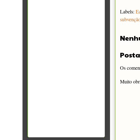
Labels:
E
subvençã
Nenh
Posta
Os comentá
Muito obr