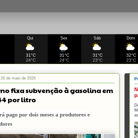
Qui
Sex
Sáb
Dom
C
31°C
31°C
31°C
32°C
24°C
24°C
23°C
23°C
, 26 de maio de 2026
P
no fixa subvenção à gasolina em
N
p
4 por litro
D
M
rá pago por dois meses a produtores e
a
dores