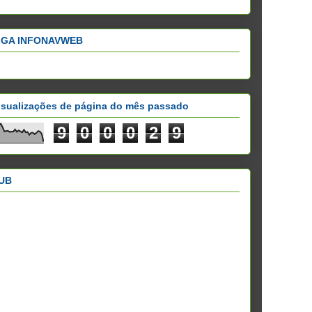
IGA INFONAVWEB
isualizações de página do mês passado
9
0
0
0
2
9
UB