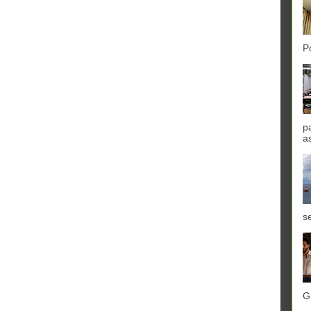
P
p
a
se
G