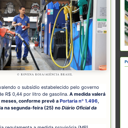
P
© ROVENA ROSA/AGÊNCIA BRASIL
valendo o subsídio estabelecido pelo governo
de R$ 0,44 por litro de gasolina.
A medida valerá
s meses, conforme prevê a
Portaria nº 1.496
,
da na segunda-feira (25) no
Diário Oficial da
ia regulamenta a medida provisória (MP)