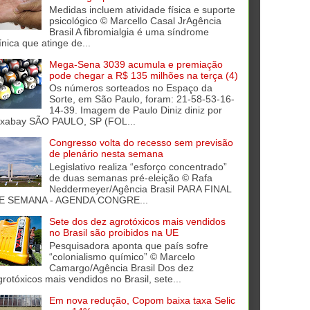
Medidas incluem atividade física e suporte
psicológico © Marcello Casal JrAgência
Brasil A fibromialgia é uma síndrome
ínica que atinge de...
Mega-Sena 3039 acumula e premiação
pode chegar a R$ 135 milhões na terça (4)
Os números sorteados no Espaço da
Sorte, em São Paulo, foram: 21-58-53-16-
14-39. Imagem de Paulo Diniz diniz por
ixabay SÃO PAULO, SP (FOL...
Congresso volta do recesso sem previsão
de plenário nesta semana
Legislativo realiza “esforço concentrado”
de duas semanas pré-eleição © Rafa
Neddermeyer/Agência Brasil PARA FINAL
E SEMANA - AGENDA CONGRE...
Sete dos dez agrotóxicos mais vendidos
no Brasil são proibidos na UE
Pesquisadora aponta que país sofre
“colonialismo químico” © Marcelo
Camargo/Agência Brasil Dos dez
grotóxicos mais vendidos no Brasil, sete...
Em nova redução, Copom baixa taxa Selic