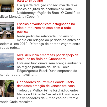
para 14% ao ano
É a quarta redução consecutiva da taxa
básica de juros da economia © Rafa
Neddermeyer/Agência Brasil O Comitê de
olítica Monetária (Copom) ...
Escolas privadas ficam estagnadas no
Ideb e reduzem abismo com a rede
pública
Rede particular retrocedeu no ensino
médio em relação ao período de antes da
andemia, em 2019. Diferença de aprendizagem entre
s duas rede...
MPF denuncia empresas por despejo de
resíduos na Baía de Guanabara
Estaleiro funcionava sem licença ambiental
na região portuária do Rio © Tânia
Rêgo/Agência Brasil Duas empresas do
tor de reparo naval, a ...
Ganhadores do Prêmio Grande Otelo
destacam emoção de vencer em casa
Troféu de Melhor Filme foi dividido entre
Manas e O Agente Secreto © Divulgação
Os vencedores da 25ª edição do Prêmio
rande Otelo ressaltar...