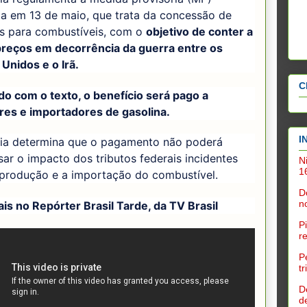
da em 13 de maio, que trata da concessão de
os para combustíveis, com o
objetivo de conter a
 preços em decorrência da guerra entre os
Unidos e o Irã.
C
o com o texto, o benefício será pago a
res e importadores de gasolina.
I
ria determina que o pagamento não poderá
sar o impacto dos tributos federais incidentes
N
1
 produção e a importação do combustível.
D
n
is no Repórter Brasil Tarde, da TV Brasil
P
r
P
t
D
d