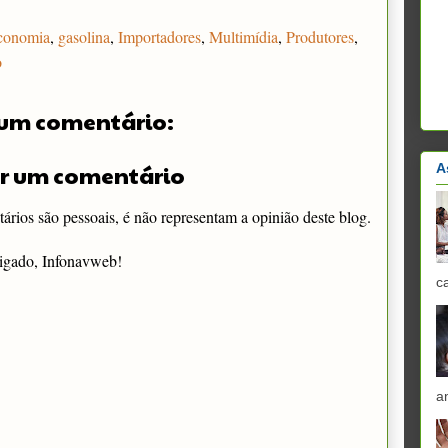
conomia
,
gasolina
,
Importadores
,
Multimídia
,
Produtores
,
o
um comentário:
r um comentário
A
rios são pessoais, é não representam a opinião deste blog.
igado, Infonavweb!
c
a