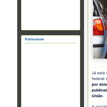
Publicidade
Já está 
federal 
por doi
publica
União
.
A portar