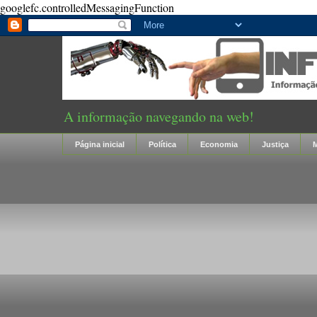
googlefc.controlledMessagingFunction
A informação navegando na web!
Página inicial
Política
Economia
Justiça