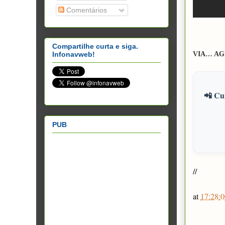
Comentários
Compartilhe curta e siga.
VIA… AG
Infonavweb!
📲 Cur
PUB
//
at
17:28:0