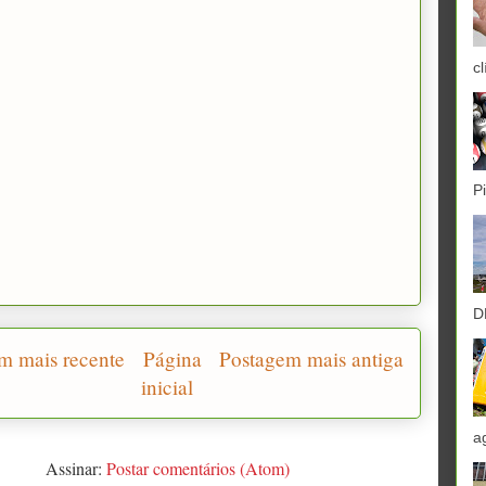
cl
P
D
m mais recente
Página
Postagem mais antiga
inicial
a
Assinar:
Postar comentários (Atom)