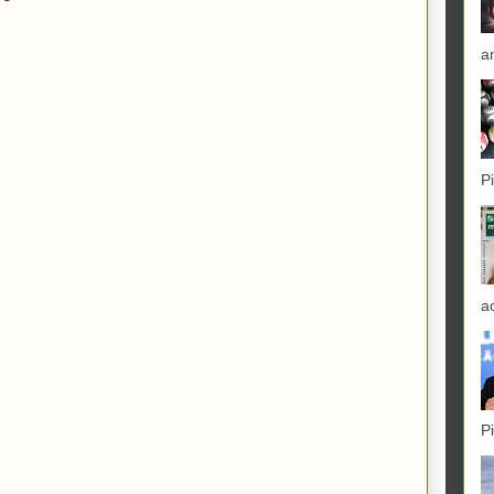
a
P
a
P