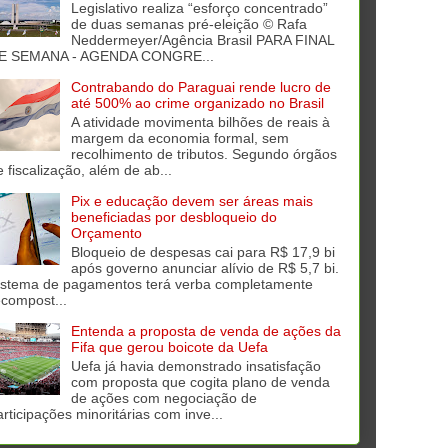
Legislativo realiza “esforço concentrado”
de duas semanas pré-eleição © Rafa
Neddermeyer/Agência Brasil PARA FINAL
E SEMANA - AGENDA CONGRE...
Contrabando do Paraguai rende lucro de
até 500% ao crime organizado no Brasil
A atividade movimenta bilhões de reais à
margem da economia formal, sem
recolhimento de tributos. Segundo órgãos
e fiscalização, além de ab...
Pix e educação devem ser áreas mais
beneficiadas por desbloqueio do
Orçamento
Bloqueio de despesas cai para R$ 17,9 bi
após governo anunciar alívio de R$ 5,7 bi.
istema de pagamentos terá verba completamente
ecompost...
Entenda a proposta de venda de ações da
Fifa que gerou boicote da Uefa
Uefa já havia demonstrado insatisfação
com proposta que cogita plano de venda
de ações com negociação de
articipações minoritárias com inve...