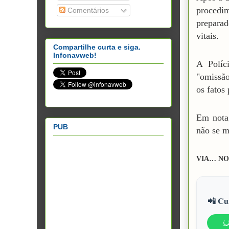
procedi
Comentários
preparad
vitais.
Compartilhe curta e siga.
Infonavweb!
A Políc
"omissão
os fatos
Em nota,
PUB
não se m
VIA… NO
📲 Cur