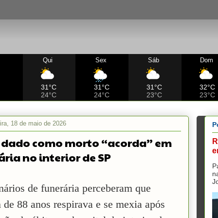
Qui
Sex
Sáb
Dom
C
31°C
31°C
31°C
32°C
24°C
24°C
23°C
23°C
ira, 18 de maio de 2026
P
 dado como morto “acorda” em
R
e
ária no interior de SP
P
n
J
nários de funerária perceberam que
de 88 anos respirava e se mexia após