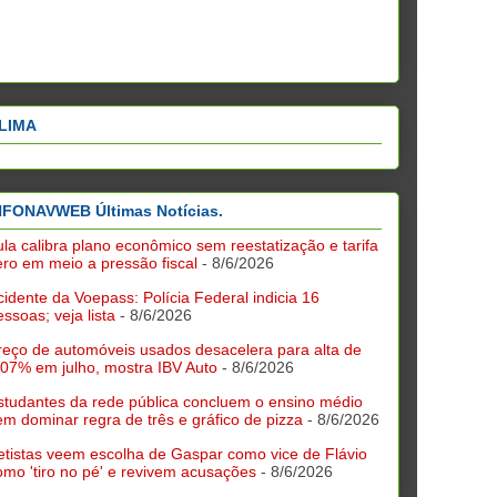
LIMA
NFONAVWEB Últimas Notícias.
ula calibra plano econômico sem reestatização e tarifa
ero em meio a pressão fiscal
- 8/6/2026
cidente da Voepass: Polícia Federal indicia 16
essoas; veja lista
- 8/6/2026
reço de automóveis usados desacelera para alta de
,07% em julho, mostra IBV Auto
- 8/6/2026
studantes da rede pública concluem o ensino médio
em dominar regra de três e gráfico de pizza
- 8/6/2026
etistas veem escolha de Gaspar como vice de Flávio
omo 'tiro no pé' e revivem acusações
- 8/6/2026