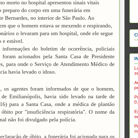
o morto no hospital apresentou sinais vitais
o preparo do corpo em uma funerária em
te Bernardes, no interior de São Paulo. Ao
em que o homem estava se mexendo e respirando,
onários o levaram para um hospital, onde ele segue
C
 e estável.
informações do boletim de ocorrência, policiais
s foram acionados pela Santa Casa de Presidente
I
s, para onde o Serviço de Atendimento Médico de
L
ia havia levado o idoso.
z
A
p
l, os agentes foram informados de que o homem,
de Emilianópolis, havia sido levado na tarde de
P
0
16) para a Santa Casa, onde a médica de plantão
 óbito por "insuficiência respiratória". O nome da
E
s
nal não foi divulgado pela polícia.
P
c
eclaração de óbito, a funerária foi acionada para os