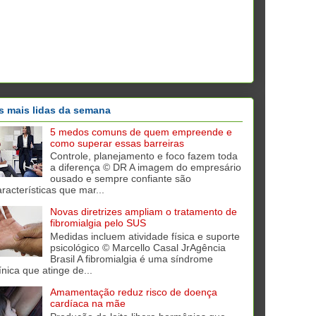
s mais lidas da semana
5 medos comuns de quem empreende e
como superar essas barreiras
Controle, planejamento e foco fazem toda
a diferença © DR A imagem do empresário
ousado e sempre confiante são
aracterísticas que mar...
Novas diretrizes ampliam o tratamento de
fibromialgia pelo SUS
Medidas incluem atividade física e suporte
psicológico © Marcello Casal JrAgência
Brasil A fibromialgia é uma síndrome
ínica que atinge de...
Amamentação reduz risco de doença
cardíaca na mãe