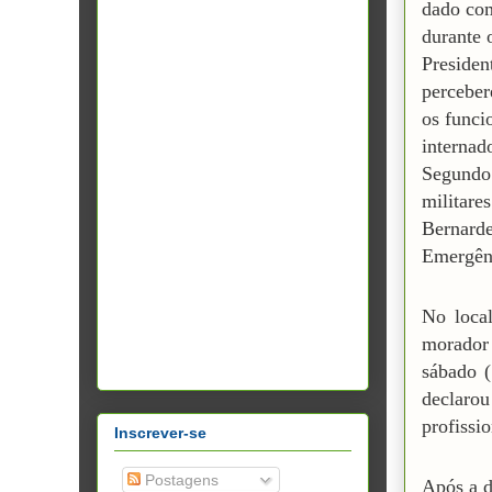
dado com
durante 
Presiden
perceber
os funci
internado
Segundo 
militare
Bernarde
Emergênc
No loca
morador 
sábado (
declarou
profissio
Inscrever-se
Postagens
Após a d