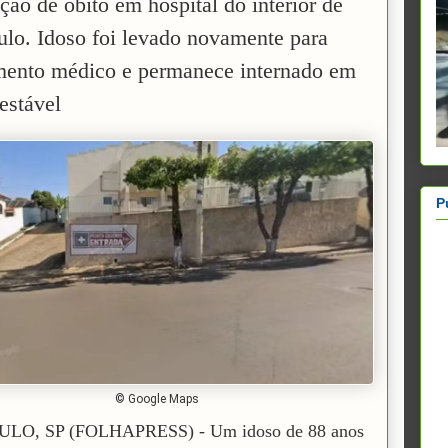
ção de óbito em hospital do interior de
ulo. Idoso foi levado novamente para
mento médico e permanece internado em
estável
P
© Google Maps
LO, SP (FOLHAPRESS) - Um idoso de 88 anos