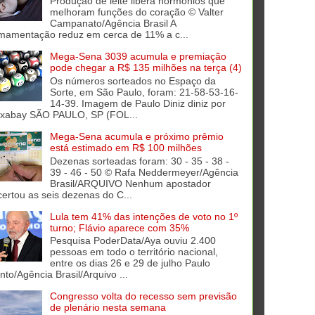
Produção de leite libera hormônios que
melhoram funções do coração © Valter
Campanato/Agência Brasil A
mamentação reduz em cerca de 11% a c...
Mega-Sena 3039 acumula e premiação
pode chegar a R$ 135 milhões na terça (4)
Os números sorteados no Espaço da
Sorte, em São Paulo, foram: 21-58-53-16-
14-39. Imagem de Paulo Diniz diniz por
ixabay SÃO PAULO, SP (FOL...
Mega-Sena acumula e próximo prêmio
está estimado em R$ 100 milhões
Dezenas sorteadas foram: 30 - 35 - 38 -
39 - 46 - 50 © Rafa Neddermeyer/Agência
Brasil/ARQUIVO Nenhum apostador
certou as seis dezenas do C...
Lula tem 41% das intenções de voto no 1º
turno; Flávio aparece com 35%
Pesquisa PoderData/Aya ouviu 2.400
pessoas em todo o território nacional,
entre os dias 26 e 29 de julho Paulo
into/Agência Brasil/Arquivo ...
Congresso volta do recesso sem previsão
de plenário nesta semana