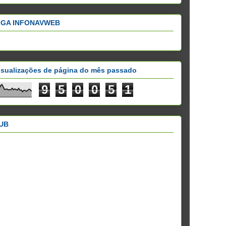
IGA INFONAVWEB
isualizações de página do mês passado
9
5
0
0
5
1
UB