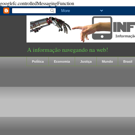
googlefc.controlledMessagingFunction
A informação navegando na web!
Política
Economia
Justiça
Mundo
Brasil