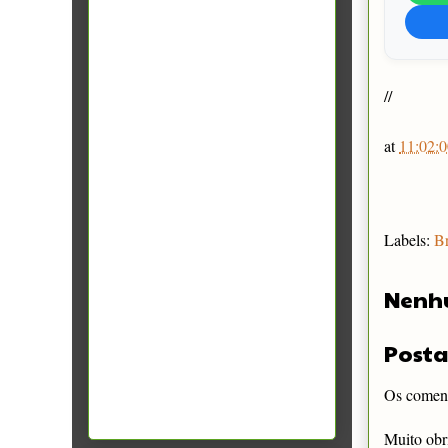
//
at
11:02:0
Labels:
Br
Nenh
Posta
Os comentá
Muito obr