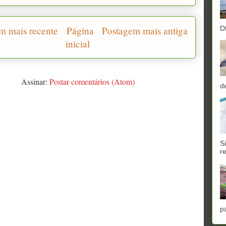
D
m mais recente
Página
Postagem mais antiga
inicial
Assinar:
Postar comentários (Atom)
d
S
r
p