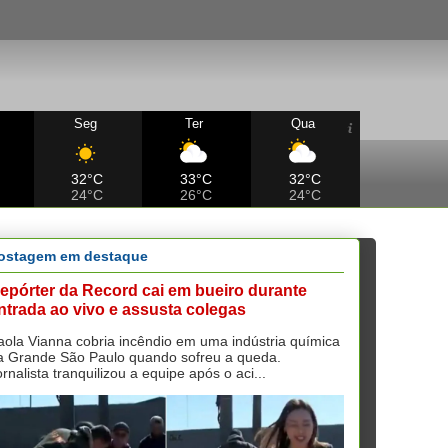
Seg
Ter
Qua
32°C
33°C
32°C
24°C
26°C
24°C
ostagem em destaque
epórter da Record cai em bueiro durante
ntrada ao vivo e assusta colegas
aola Vianna cobria incêndio em uma indústria química
a Grande São Paulo quando sofreu a queda.
ornalista tranquilizou a equipe após o aci...