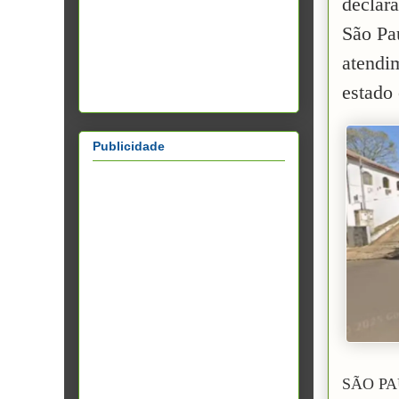
declara
São Pa
atendi
estado 
Publicidade
SÃO PAU