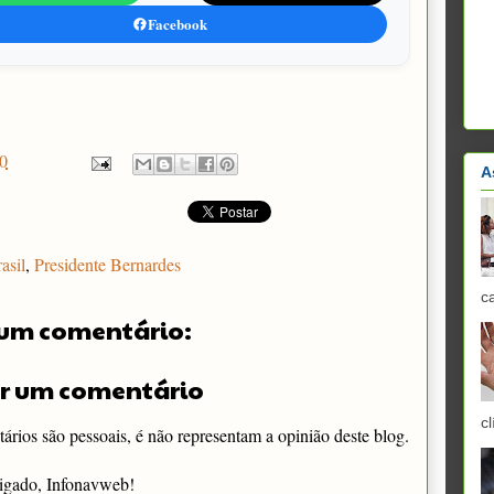
Facebook
0
A
asil
,
Presidente Bernardes
c
um comentário:
r um comentário
cl
rios são pessoais, é não representam a opinião deste blog.
igado, Infonavweb!