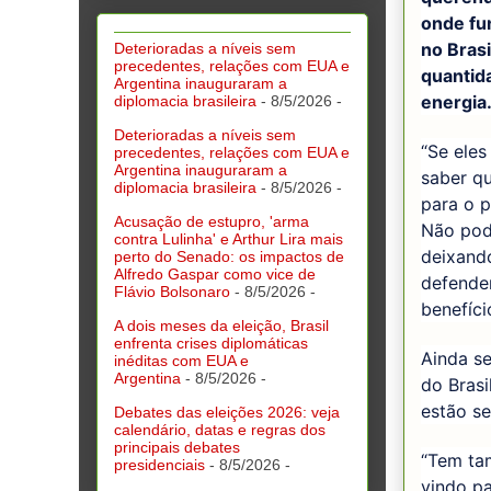
onde fun
no Bras
Deterioradas a níveis sem
precedentes, relações com EUA e
quantid
Argentina inauguraram a
energia
diplomacia brasileira
- 8/5/2026
-
Deterioradas a níveis sem
“Se eles
precedentes, relações com EUA e
Argentina inauguraram a
saber qu
diplomacia brasileira
- 8/5/2026
-
para o p
Acusação de estupro, 'arma
Não pod
contra Lulinha' e Arthur Lira mais
deixando
perto do Senado: os impactos de
Alfredo Gaspar como vice de
defende
Flávio Bolsonaro
- 8/5/2026
-
benefíci
A dois meses da eleição, Brasil
enfrenta crises diplomáticas
Ainda se
inéditas com EUA e
Argentina
- 8/5/2026
-
do Brasi
estão se
Debates das eleições 2026: veja
calendário, datas e regras dos
principais debates
“Tem ta
presidenciais
- 8/5/2026
-
vindo pa