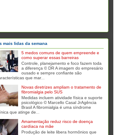
s mais lidas da semana
5 medos comuns de quem empreende e
como superar essas barreiras
Controle, planejamento e foco fazem toda
a diferença © DR A imagem do empresário
ousado e sempre confiante são
aracterísticas que mar...
Novas diretrizes ampliam o tratamento de
fibromialgia pelo SUS
Medidas incluem atividade física e suporte
psicológico © Marcello Casal JrAgência
Brasil A fibromialgia é uma síndrome
ínica que atinge de...
Amamentação reduz risco de doença
cardíaca na mãe
Produção de leite libera hormônios que