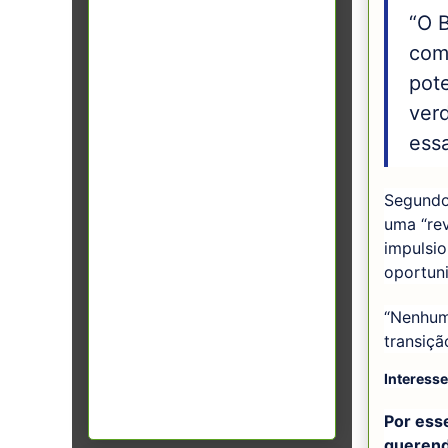
“O 
com 
pot
ver
essa
Segundo
uma “rev
impulsi
oportun
“Nenhum
transiçã
Interesse
Por ess
querend