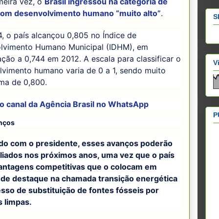
meira vez, o
Brasil ingressou na categoria de
com desenvolvimento humano “muito alto”
.
S
 o país alcançou 0,805 no Índice de
lvimento Humano Municipal (IDHM), em
ão a 0,744 em 2012. A escala para classificar o
V
lvimento humano varia de 0 a 1, sendo muito
ima de 0,800.
 o canal da
Agência Brasil
no WhatsApp
P
nços
do com o presidente, esses avanços poderão
liados nos próximos anos, uma vez que o país
antagens competitivas que o colocam em
 de destaque na chamada transição energética
sso de substituição de fontes fósseis por
s limpas.