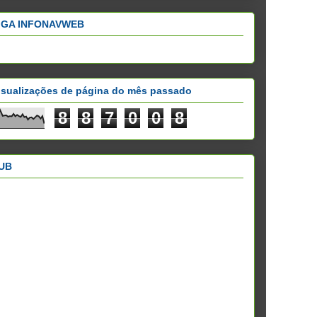
IGA INFONAVWEB
isualizações de página do mês passado
8
8
7
0
0
8
UB