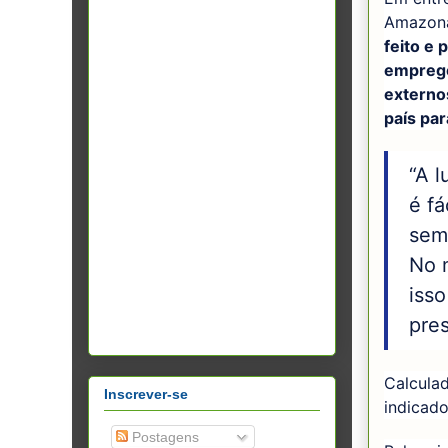
Amazon
feito e 
emprego
externo
país par
“A l
é fá
semp
No m
isso
pre
Calcula
Inscrever-se
indicado
Postagens