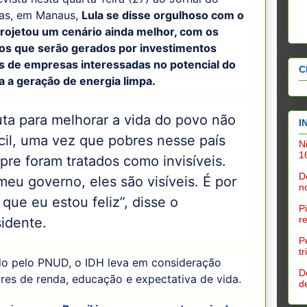
as, em Manaus,
Lula se disse orgulhoso com o
projetou um cenário ainda melhor, com os
s que serão gerados por investimentos
s de empresas interessadas no potencial do
C
a a geração de energia limpa.
uta para melhorar a vida do povo não
I
cil, uma vez que pobres nesse país
N
1
re foram tratados como invisíveis.
D
eu governo, eles são visíveis. É por
n
 que eu estou feliz”, disse o
P
r
sidente.
P
t
do pelo PNUD, o IDH leva em consideração
D
res de renda, educação e expectativa de vida.
d