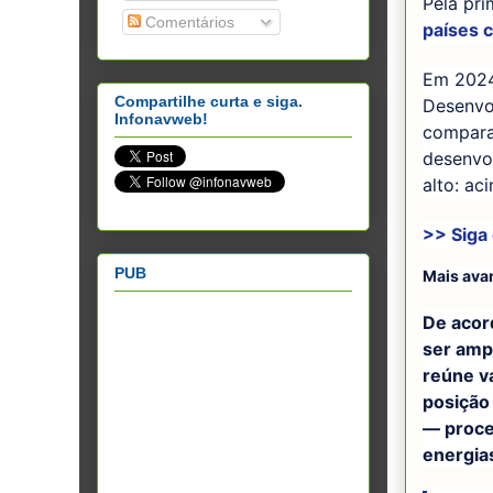
Pela pri
Comentários
países 
Em 2024,
Compartilhe curta e siga.
Desenvo
Infonavweb!
comparaç
desenvo
alto: ac
>> Siga
PUB
Mais ava
De acor
ser amp
reúne v
posição
— proce
energia