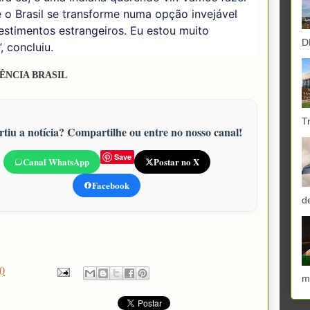
o Brasil se transforme numa opção invejável
estimentos estrangeiros. Eu estou muito
D
, concluiu.
ÊNCIA BRASIL
T
tiu a notícia? Compartilhe ou entre no nosso canal!
Save
Canal WhatsApp
Postar no X
Facebook
d
0
m