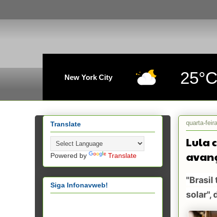
25°
New York City
quarta-fei
Translate
Lula 
avanç
Powered by
Translate
"Brasil
Siga Infonavweb!
solar",