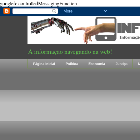
googlefc.controlledMessagingFunction
A informação navegando na web!
Página inicial
Política
Economia
Justiça