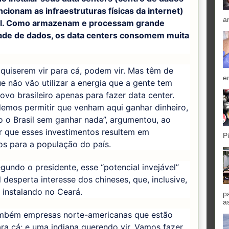
cionam as infraestruturas físicas da internet)
a
il. Como armazenam e processam grande
ade de dados, os data centers consomem muita
.
 quiserem vir para cá, podem vir. Mas têm de
e
e não vão utilizar a energia que a gente tem
ovo brasileiro apenas para fazer data center.
emos permitir que venham aqui ganhar dinheiro,
 o Brasil sem ganhar nada”, argumentou, ao
r que esses investimentos resultem em
P
os para a população do país.
gundo o presidente, esse “potencial invejável”
l desperta interesse dos chineses, que, inclusive,
 instalando no Ceará.
p
a
mbém empresas norte-americanas que estão
ra cá; e uma indiana querendo vir. Vamos fazer