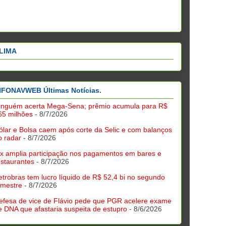
LIMA
NFONAVWEB Últimas Notícias.
inguém acerta Mega-Sena; prêmio acumula para R$
65 milhões
- 8/7/2026
ólar e Bolsa caem após corte da Selic e com balanços
o radar
- 8/7/2026
ix amplia participação nos pagamentos em bares e
estaurantes
- 8/7/2026
etrobras tem lucro líquido de R$ 52,4 bi no segundo
rimestre
- 8/7/2026
efesa de vice de Flávio pede que PGR acelere exame
e DNA que afastaria suspeita de estupro
- 8/6/2026