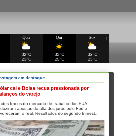
Qua
Qui
Sex
32°C
33°C
32°C
23°C
25°C
23°C
ostagem em destaque
ólar cai e Bolsa recua pressionada por
alanços do varejo
ados fracos do mercado de trabalho dos EUA
eduziram apostas de alta dos juros pelo Fed e
avoreceram o real. Resultados do segundo trimest...