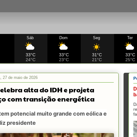
Sáb
Dom
Seg
Ter
C
33°C
33°C
31°C
33°C
24°C
23°C
21°C
25°C
ra, 27 de maio de 2026
P
celebra alta do IDH e projeta
D
b
o com transição energética
D
r
 tem potencial muito grande com eólica e
f
 diz presidente