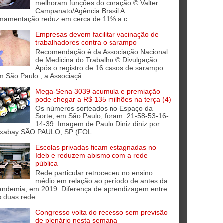
melhoram funções do coração © Valter
Campanato/Agência Brasil A
mamentação reduz em cerca de 11% a c...
Empresas devem facilitar vacinação de
trabalhadores contra o sarampo
Recomendação é da Associação Nacional
de Medicina do Trabalho © Divulgação
Após o registro de 16 casos de sarampo
m São Paulo , a Associaçã...
Mega-Sena 3039 acumula e premiação
pode chegar a R$ 135 milhões na terça (4)
Os números sorteados no Espaço da
Sorte, em São Paulo, foram: 21-58-53-16-
14-39. Imagem de Paulo Diniz diniz por
ixabay SÃO PAULO, SP (FOL...
Escolas privadas ficam estagnadas no
Ideb e reduzem abismo com a rede
pública
Rede particular retrocedeu no ensino
médio em relação ao período de antes da
andemia, em 2019. Diferença de aprendizagem entre
s duas rede...
Congresso volta do recesso sem previsão
de plenário nesta semana