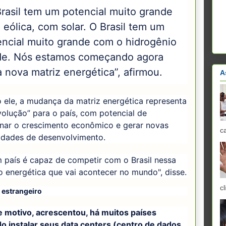
Brasil tem um potencial muito grande
eólica, com solar. O Brasil tem um
encial muito grande com o hidrogênio
de. Nós estamos começando agora
 nova matriz energética”, afirmou.
A
 ele, a mudança da matriz energética representa
olução” para o país, com potencial de
onar o crescimento econômico e gerar novas
c
idades de desenvolvimento.
 país é capaz de competir com o Brasil nessa
o energética que vai acontecer no mundo", disse.
cl
 estrangeiro
e motivo, acrescentou, há muitos países
o instalar seus data centers (centro de dados