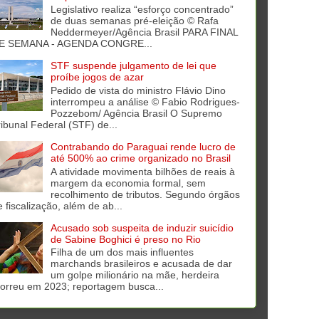
Legislativo realiza “esforço concentrado”
de duas semanas pré-eleição © Rafa
Neddermeyer/Agência Brasil PARA FINAL
E SEMANA - AGENDA CONGRE...
STF suspende julgamento de lei que
proíbe jogos de azar
Pedido de vista do ministro Flávio Dino
interrompeu a análise © Fabio Rodrigues-
Pozzebom/ Agência Brasil O Supremo
ribunal Federal (STF) de...
Contrabando do Paraguai rende lucro de
até 500% ao crime organizado no Brasil
A atividade movimenta bilhões de reais à
margem da economia formal, sem
recolhimento de tributos. Segundo órgãos
e fiscalização, além de ab...
Acusado sob suspeita de induzir suicídio
de Sabine Boghici é preso no Rio
Filha de um dos mais influentes
marchands brasileiros e acusada de dar
um golpe milionário na mãe, herdeira
orreu em 2023; reportagem busca...