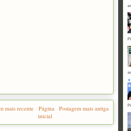
a
P
a
P
m mais recente
Página
Postagem mais antiga
inicial