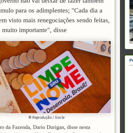
governo não vai deixar de fazer também
ímulo para os adimplentes; "Cada dia a
em visto mais renegociações sendo feitas,
 muito importante", disse
P
© Reprodução / Gov.br
ro da Fazenda, Dario Durigan, disse nesta