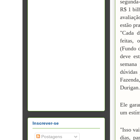
segunda-
R$ 1 bil
avaliaçã
estão pr
"Cada d
feitas,
(Fundo d
deve est
semana 
dúvidas
Fazenda
Durigan.
Ele gara
um estím
Inscrever-se
"Isso va
Postagens
dias, pa