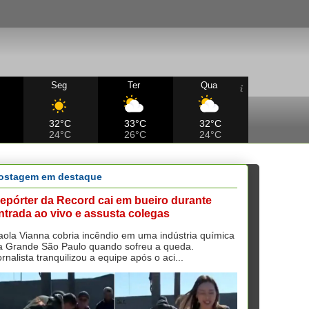
Seg
Ter
Qua
32°C
33°C
32°C
24°C
26°C
24°C
ostagem em destaque
epórter da Record cai em bueiro durante
ntrada ao vivo e assusta colegas
aola Vianna cobria incêndio em uma indústria química
a Grande São Paulo quando sofreu a queda.
ornalista tranquilizou a equipe após o aci...