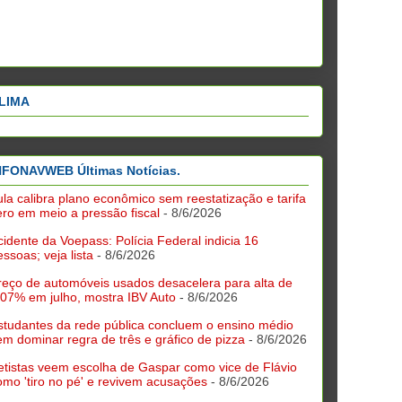
LIMA
NFONAVWEB Últimas Notícias.
ula calibra plano econômico sem reestatização e tarifa
ero em meio a pressão fiscal
- 8/6/2026
cidente da Voepass: Polícia Federal indicia 16
essoas; veja lista
- 8/6/2026
reço de automóveis usados desacelera para alta de
,07% em julho, mostra IBV Auto
- 8/6/2026
studantes da rede pública concluem o ensino médio
em dominar regra de três e gráfico de pizza
- 8/6/2026
etistas veem escolha de Gaspar como vice de Flávio
omo 'tiro no pé' e revivem acusações
- 8/6/2026