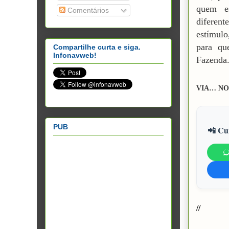
quem es
Comentários
diferent
estímul
para qu
Compartilhe curta e siga.
Infonavweb!
Fazenda
VIA… NO
PUB
📲 Cur
//