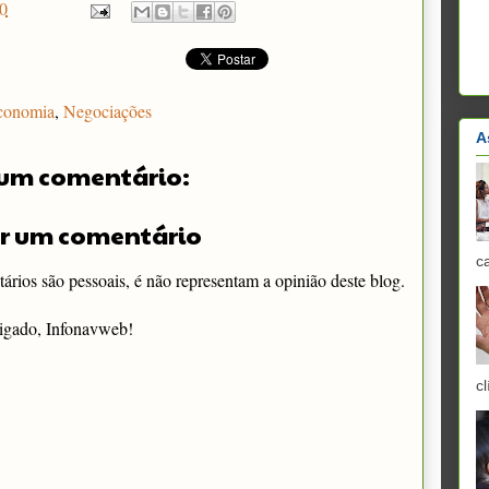
0
conomia
,
Negociações
A
um comentário:
r um comentário
c
rios são pessoais, é não representam a opinião deste blog.
igado, Infonavweb!
cl