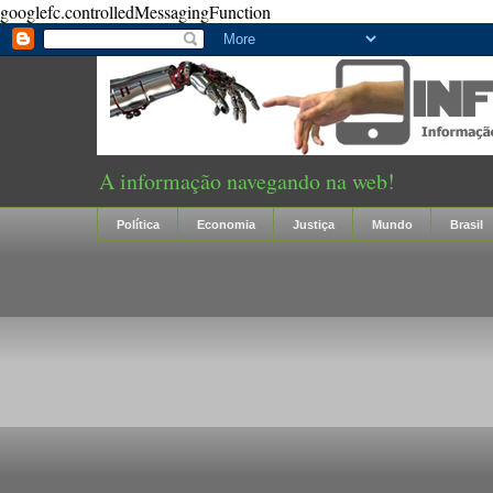
googlefc.controlledMessagingFunction
A informação navegando na web!
Política
Economia
Justiça
Mundo
Brasil