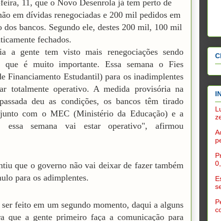
feira, 11, que o Novo Desenrola já tem perto de
hão em dívidas renegociadas e 200 mil pedidos em
o dos bancos. Segundo ele, destes 200 mil, 100 mil
aticamente fechados.
ia a gente tem visto mais renegociações sendo
C
 o que é muito importante. Essa semana o Fies
e Financiamento Estudantil) para os inadimplentes
ar totalmente operativo. A medida provisória na
I
passada deu as condições, os bancos têm tirado
L
 junto com o MEC (Ministério da Educação) e a
z
, essa semana vai estar operativo", afirmou
A
p
P
0
ntiu que o governo não vai deixar de fazer também
ulo para os adimplentes.
E
s
P
i ser feito em um segundo momento, daqui a alguns
c
ra que a gente primeiro faça a comunicação para