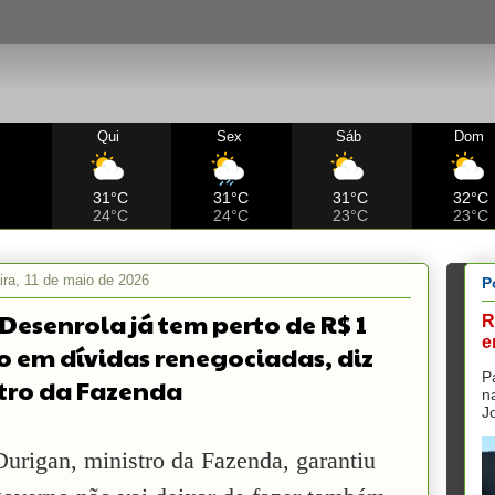
Qui
Sex
Sáb
Dom
C
31°C
31°C
31°C
32°C
24°C
24°C
23°C
23°C
ira, 11 de maio de 2026
P
Desenrola já tem perto de R$ 1
R
e
o em dívidas renegociadas, diz
P
tro da Fazenda
n
J
Durigan, ministro da Fazenda, garantiu