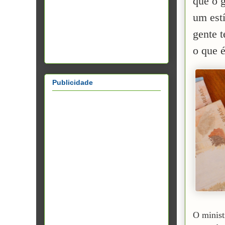
que o 
um est
gente t
o que é
Publicidade
O minist