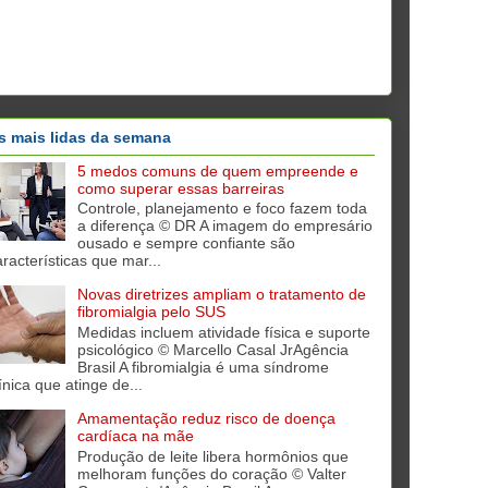
s mais lidas da semana
5 medos comuns de quem empreende e
como superar essas barreiras
Controle, planejamento e foco fazem toda
a diferença © DR A imagem do empresário
ousado e sempre confiante são
aracterísticas que mar...
Novas diretrizes ampliam o tratamento de
fibromialgia pelo SUS
Medidas incluem atividade física e suporte
psicológico © Marcello Casal JrAgência
Brasil A fibromialgia é uma síndrome
ínica que atinge de...
Amamentação reduz risco de doença
cardíaca na mãe
Produção de leite libera hormônios que
melhoram funções do coração © Valter