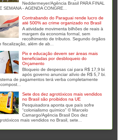
Neddermeyer/Agência Brasil PARA FINAL
E SEMANA - AGENDA CONGRE...
Contrabando do Paraguai rende lucro de
até 500% ao crime organizado no Brasil
A atividade movimenta bilhões de reais à
margem da economia formal, sem
recolhimento de tributos. Segundo órgãos
e fiscalização, além de ab...
Pix e educação devem ser áreas mais
beneficiadas por desbloqueio do
Orçamento
Bloqueio de despesas cai para R$ 17,9 bi
após governo anunciar alívio de R$ 5,7 bi.
istema de pagamentos terá verba completamente
ecompost...
Sete dos dez agrotóxicos mais vendidos
no Brasil são proibidos na UE
Pesquisadora aponta que país sofre
“colonialismo químico” © Marcelo
Camargo/Agência Brasil Dos dez
grotóxicos mais vendidos no Brasil, sete...