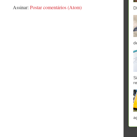
Assinar:
Postar comentários (Atom)
D
d
S
r
a