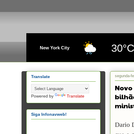
30°
New York City
segunda-fe
Translate
Novo 
bilhã
Powered by
Translate
minis
Siga Infonavweb!
Dario 