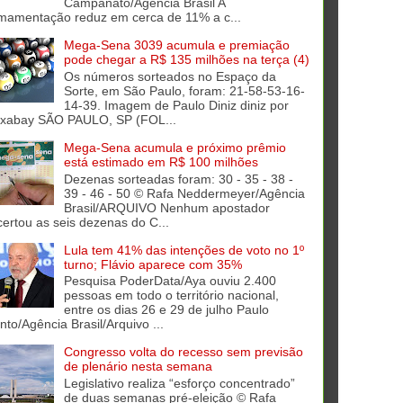
Campanato/Agência Brasil A
mamentação reduz em cerca de 11% a c...
Mega-Sena 3039 acumula e premiação
pode chegar a R$ 135 milhões na terça (4)
Os números sorteados no Espaço da
Sorte, em São Paulo, foram: 21-58-53-16-
14-39. Imagem de Paulo Diniz diniz por
ixabay SÃO PAULO, SP (FOL...
Mega-Sena acumula e próximo prêmio
está estimado em R$ 100 milhões
Dezenas sorteadas foram: 30 - 35 - 38 -
39 - 46 - 50 © Rafa Neddermeyer/Agência
Brasil/ARQUIVO Nenhum apostador
certou as seis dezenas do C...
Lula tem 41% das intenções de voto no 1º
turno; Flávio aparece com 35%
Pesquisa PoderData/Aya ouviu 2.400
pessoas em todo o território nacional,
entre os dias 26 e 29 de julho Paulo
into/Agência Brasil/Arquivo ...
Congresso volta do recesso sem previsão
de plenário nesta semana
Legislativo realiza “esforço concentrado”
de duas semanas pré-eleição © Rafa