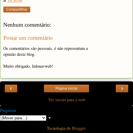
at
18:56:00
Compartilhar
Nenhum comentário:
Postar um comentário
Os comentários são pessoais, é não representam a
opinião deste blog.
Muito obrigado, Infonavweb!
‹
›
Página inicial
Ver versão para a web
Páginas
▼
Tecnologia do
Blogger
.